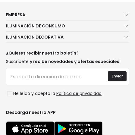
EMPRESA
Quiénes somos
ILUMINACIÓN DE CONSUMO
Atención al cliente
Novedades iluminación
ILUMINACIÓN DECORATIVA
Métodos de envío
Marcas
Novedades lámparas
Métodos de pago
Tipos de casquillo de Bombillas
Top Marcas
¿Quieres recibir nuestro boletín?
¿Eres profesional?
Calculadora de ahorro LED
Espacios
Suscríbete
y recibe novedades y ofertas especiales!
Tiendas
Presupuestos
Estilos
Canal de denuncias
Iluminación para empresas
Enviar
Colecciones
Preguntas frecuentes
Liquidación OutLED
Tendencias
Únete a nosotros
He leído y acepto la
Política de privacidad
LoveYouGreen
Iniciar sesión
Descarga nuestra APP