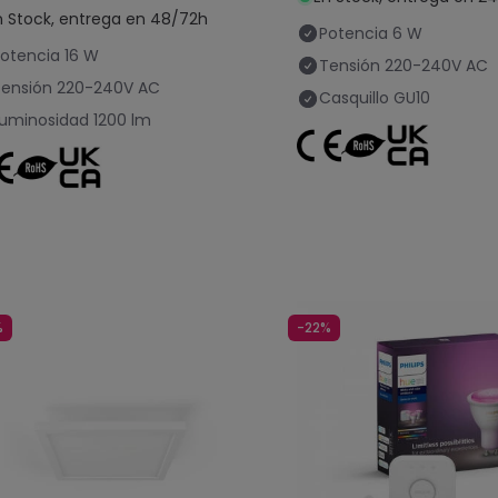
n Stock, entrega en 48/72h
Potencia
6 W
otencia
16 W
Tensión
220-240V AC
ensión
220-240V AC
Casquillo
GU10
uminosidad
1200 lm
%
-22%