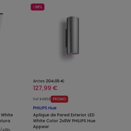
-38%
Antes
204,95 €
127,99 €
Ref
84858
PROMO
PHILIPS Hue
 White
Aplique de Pared Exterior LED
ntura
White Color 2x8W PHILIPS Hue
Appear
4/48h