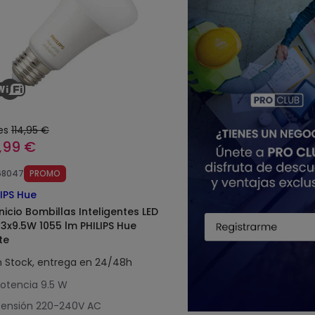
es
114,95 €
,99 €
68047
PROMO
LIPS Hue
Inicio Bombillas Inteligentes LED
 3x9.5W 1055 lm PHILIPS Hue
te
n Stock, entrega en 24/48h
otencia
9.5 W
ensión
220-240V AC