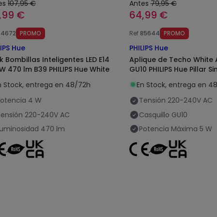
es
107,95 €
Antes
79,95 €
,99 €
64,99 €
84672
PROMO
Ref
85644
PROMO
LIPS Hue
PHILIPS Hue
k Bombillas Inteligentes LED E14
Aplique de Techo White
W 470 lm B39 PHILIPS Hue White
GU10 PHILIPS Hue Pillar S
n Stock, entrega en 48/72h
En Stock, entrega en 4
otencia
4 W
Tensión
220-240V AC
ensión
220-240V AC
Casquillo
GU10
uminosidad
470 lm
Potencia Máxima
5 W