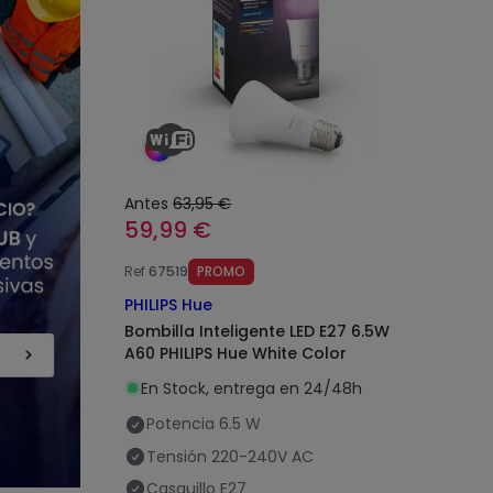
Antes
63,95 €
59,99 €
Ref
67519
PROMO
PHILIPS Hue
Bombilla Inteligente LED E27 6.5W
A60 PHILIPS Hue White Color
En Stock, entrega en 24/48h
Potencia
6.5 W
Tensión
220-240V AC
Casquillo
E27