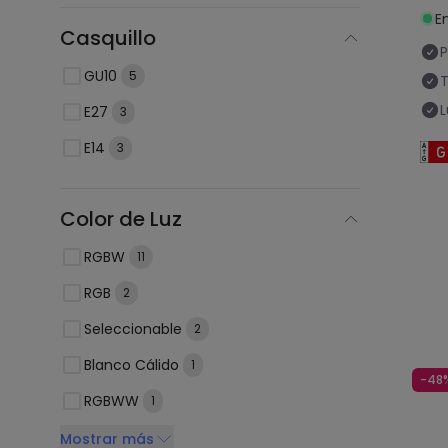
E
Casquillo
P
GU10
5
T
L
E27
3
E14
3
Color de Luz
RGBW
11
RGB
2
Seleccionable
2
Blanco Cálido
1
-48
RGBWW
1
Mostrar más