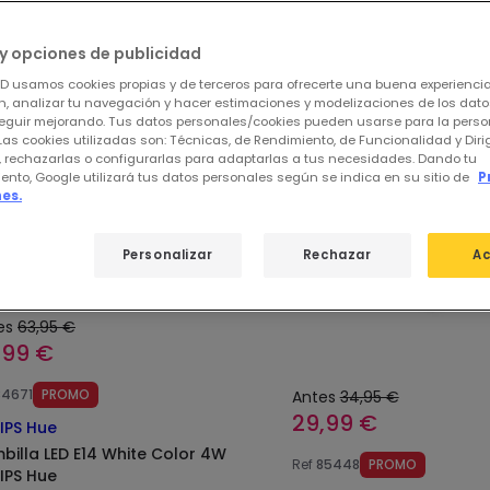
stros productos destacados de
Philip
y opciones de publicidad
ED usamos cookies propias y de terceros para ofrecerte una buena experienci
, analizar tu navegación y hacer estimaciones y modelizaciones de los dat
%
-14%
eguir mejorando. Tus datos personales/cookies pueden usarse para la perso
Las cookies utilizadas son: Técnicas, de Rendimiento, de Funcionalidad y Dir
, rechazarlas o configurarlas para adaptarlas a tus necesidades. Dando tu
ento, Google utilizará tus datos personales según se indica en su sitio de
P
es.
Personalizar
Rechazar
Ac
es
63,95 €
,99 €
84671
PROMO
Antes
34,95 €
29,99 €
LIPS Hue
billa LED E14 White Color 4W
Ref
85448
PROMO
LIPS Hue