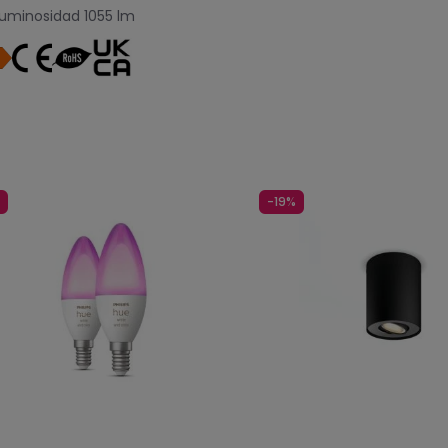
uminosidad
1055 lm
-19%