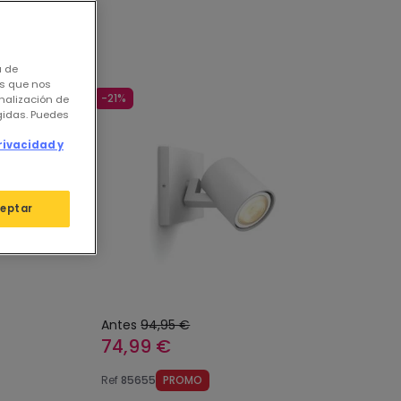
s Hue
a de
os que nos
-21%
nalización de
igidas. Puedes
rivacidad y
eptar
Antes
94,95 €
74,99 €
Ref
85655
PROMO