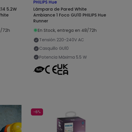
PHILIPS Hue
E14 5.2W
Lámpara de Pared White
hite
Ambiance 1 Foco GU10 PHILIPS Hue
Runner
8/72h
En Stock, entrega en 48/72h
Tensión
220-240V AC
Casquillo
GU10
Potencia Máxima
5.5 W
-6%