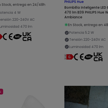
PHILIPS Hue
n Stock, entrega en 24/48h
Bombilla Inteligente LED 
470 lm B39 PHILIPS Hue W
otencia
4 W
Ambiance
ensión
220-240V AC
En Stock, entrega en 4
uminosidad
470 lm
Potencia
5.2 W
Tensión
220-240V AC
Luminosidad
470 lm
%