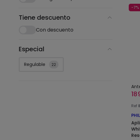
-7%
Tiene descuento
Con descuento
Especial
Regulable
22
Ant
18
Ref
PHI
Apl
Whi
Res