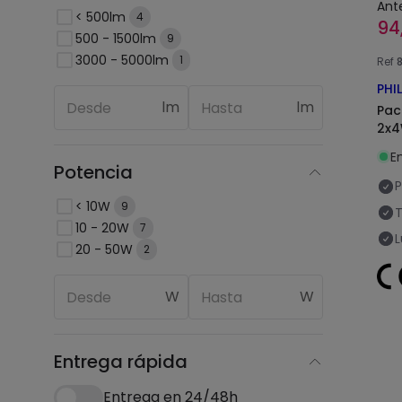
Ant
< 500lm
4
94
500 - 1500lm
9
3000 - 5000lm
1
Ref
PHI
lm
lm
Pac
2x4
E
Potencia
P
< 10W
9
T
10 - 20W
7
L
20 - 50W
2
W
W
Entrega rápida
Entrega en 24/48h