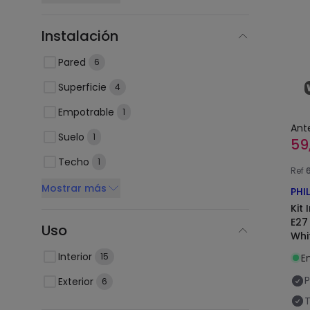
Instalación
Pared
6
Superficie
4
Empotrable
1
Ant
Suelo
1
59
Techo
1
Ref
Mostrar más
PHI
Kit 
E27
Uso
Whi
Interior
15
E
P
Exterior
6
T