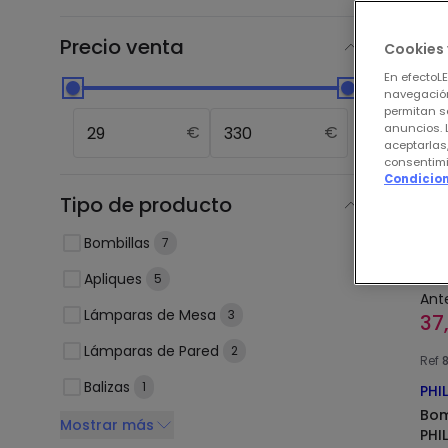
Nue
Precio venta
Cookies 
En efectoL
navegación
-41
permitan s
anuncios. 
€
€
aceptarlas
consentimi
Condicion
Tipo de producto
Bombillas
7
Apliques
5
Ant
Lámparas de Mesa
3
37
Lámparas de Pared
2
Ref
Balizas
1
PHI
Bom
Mostrar más
PHI