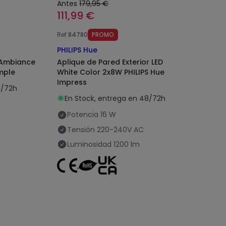
Antes
179,95 €
111,99 €
Ref
84780
PROMO
PHILIPS Hue
 Ambiance
Aplique de Pared Exterior LED
imple
White Color 2x8W PHILIPS Hue
Impress
8/72h
En Stock, entrega en 48/72h
Potencia
16 W
Tensión
220-240V AC
Luminosidad
1200 lm