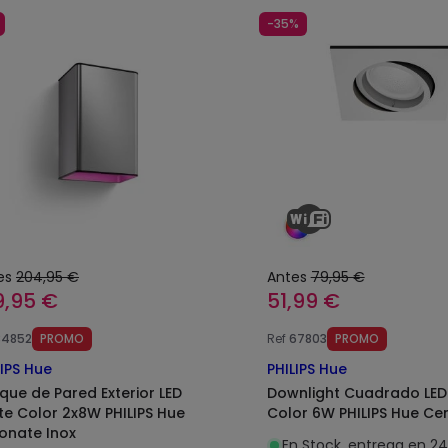
-35%
es
204,95 €
Antes
79,95 €
9,95 €
51,99 €
84852
PROMO
Ref
67803
PROMO
LIPS Hue
PHILIPS Hue
ique de Pared Exterior LED
Downlight Cuadrado LED
te Color 2x8W PHILIPS Hue
Color 6W PHILIPS Hue Ce
onate Inox
En Stock, entrega en 2