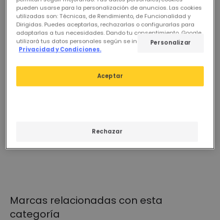
pueden usarse para la personalización de anuncios. Las cookies
utilizadas son: Técnicas, de Rendimiento, de Funcionalidad y
Dirigidas. Puedes aceptarlas, rechazarlas o configurarlas para
adaptarlas a tus necesidades. Dando tu consentimiento, Google
Ver Anteriores
utilizará tus datos personales según se indica en su sitio de
Personalizar
Privacidad y Condiciones.
0 resultados para tu búsqueda
"
"
Comprueba que todas las palabras están escritas
Aceptar
correctamente.
Utiliza otras palabras similares o más generales.
Si necesitas ayuda, puedes visitar nuestro apartado de
Atención al Cliente.
Ver más
Rechazar
Marcas relacionadas con esta
categoría