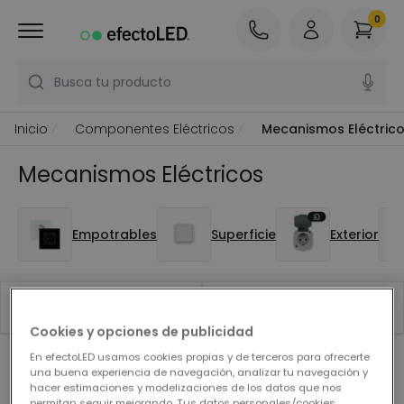
0
Busca tu producto
Inicio
Componentes Eléctricos
Mecanismos Eléctric
Mecanismos Eléctricos
Empotrables
Superficie
Exterior
Filtrar
Top ventas
Cookies y opciones de publicidad
En efectoLED usamos cookies propias y de terceros para ofrecerte
Nuestros productos destacados de
Mecanismos
una buena experiencia de navegación, analizar tu navegación y
hacer estimaciones y modelizaciones de los datos que nos
Eléctricos
permitan seguir mejorando. Tus datos personales/cookies