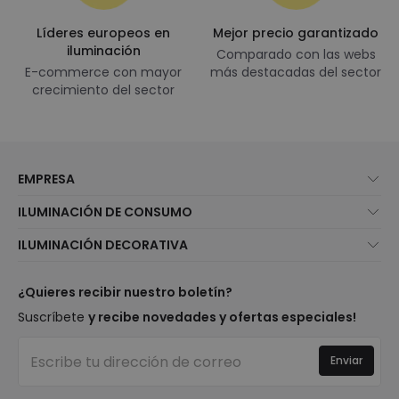
Líderes europeos en
Mejor precio garantizado
iluminación
Comparado con las webs
E-commerce con mayor
más destacadas del sector
crecimiento del sector
EMPRESA
Quiénes somos
ILUMINACIÓN DE CONSUMO
Atención al cliente
Novedades iluminación
ILUMINACIÓN DECORATIVA
Métodos de envío
Marcas
Novedades lámparas
Métodos de pago
Tipos de casquillo de Bombillas
Top Marcas
¿Quieres recibir nuestro boletín?
¿Eres profesional?
Calculadora de ahorro LED
Espacios
Suscríbete
y recibe novedades y ofertas especiales!
Tiendas
Presupuestos
Estilos
Canal de denuncias
Iluminación para empresas
Enviar
Colecciones
Preguntas frecuentes
Liquidación OutLED
Tendencias
Únete a nosotros