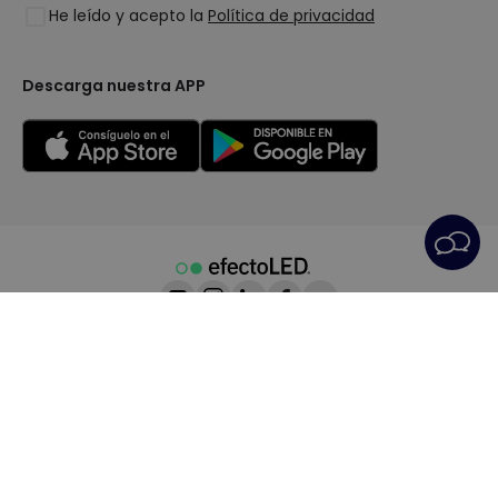
He leído y acepto la
Política de privacidad
LoveYouGreen
Iniciar sesión
Descarga nuestra APP
Condiciones generales
Política de Privacidad
Política de Cookies
Configuración de Cookies
Servicio Postventa
Aviso Legal
© All rights reserved | Prismica S.L. - CIF B98845944