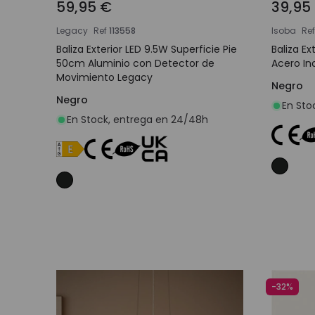
59,95 €
39,95
Legacy
Ref
113558
Isoba
Ref
Baliza Exterior LED 9.5W Superficie Pie
Baliza Ex
50cm Aluminio con Detector de
Acero Ino
Movimiento Legacy
Negro
Negro
En Sto
En Stock, entrega en 24/48h
Añadir al carrito
-32%