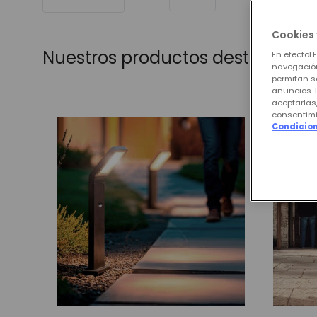
Cookies 
Nuestros productos destacados
En efectoL
navegación
permitan s
anuncios. 
aceptarlas
consentimi
Condicion