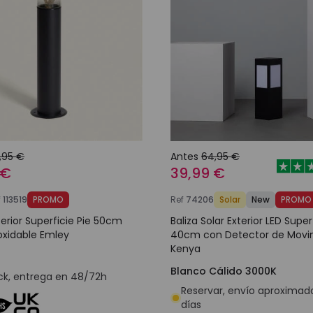
,95 €
Antes
64,95 €
 €
39,99 €
f
113519
PROMO
Ref
74206
Solar
New
PROMO
terior Superficie Pie 50cm
Baliza Solar Exterior LED Super
oxidable Emley
40cm con Detector de Movi
Kenya
Blanco Cálido 3000K
ck, entrega en 48/72h
Reservar, envío aproximad
días