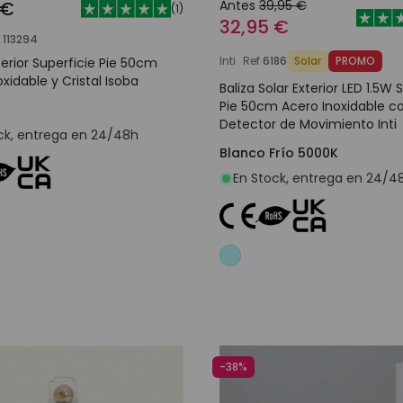
 €
Antes
39,95 €
(
1
)
32,95 €
113294
Inti
Ref
6186
Solar
PROMO
terior Superficie Pie 50cm
xidable y Cristal Isoba
Baliza Solar Exterior LED 1.5W 
Pie 50cm Acero Inoxidable c
Detector de Movimiento Inti
ck, entrega en 24/48h
Blanco Frío 5000K
En Stock, entrega en 24/4
Añadir al carrito
Añadir al carrit
-38%