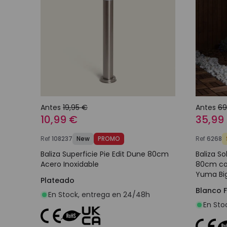
Antes
19,95 €
Antes
69
10,99 €
35,99
Ref
108237
New
PROMO
Ref
6268
Baliza Superficie Pie Edit Dune 80cm
Baliza So
Acero Inoxidable
80cm co
Yuma Bi
Plateado
Blanco 
En Stock, entrega en 24/48h
En Sto