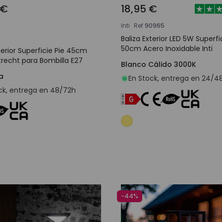
 €
18,95 €
0
Inti
Ref
90965
Baliza Exterior LED 5W Superfi
50cm Acero Inoxidable Inti
terior Superficie Pie 45cm
Utrecht para Bombilla E27
Blanco Cálido 3000K
a
En Stock, entrega en 24/4
ck, entrega en 48/72h
Añadir al carrito
Añadir al carrit
-44%