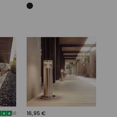
o
Añadir al carrito
16,95 €
(
2
)