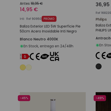
Antes
18,95 €
36,95
14,95 €
Ref
16822
Inti
Ref
90950
PROMO
Philips
Baliza Ex
Baliza Exterior LED 5W Superficie Pie
PHILIPS 
50cm Acero Inoxidable Inti Negro
Antracit
Blanco Neutro 4000K
En Sto
En Stock, entrega en 24/48h
Añadir al carrito
-45%
-49%