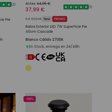
Antes
44,95 €
(
2
)
(
1
)
37,99 €
Ref
102346
New
PROMO
cie Pie
Baliza Exterior LED 7W Superficie Pie
40cm Cascade
8h
Blanco Cálido 2700K
En Stock, entrega en 24/48h
o
Añadir al carrito
-55%