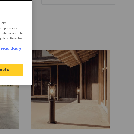
a de
os que nos
nalización de
igidas. Puedes
rivacidad y
eptar