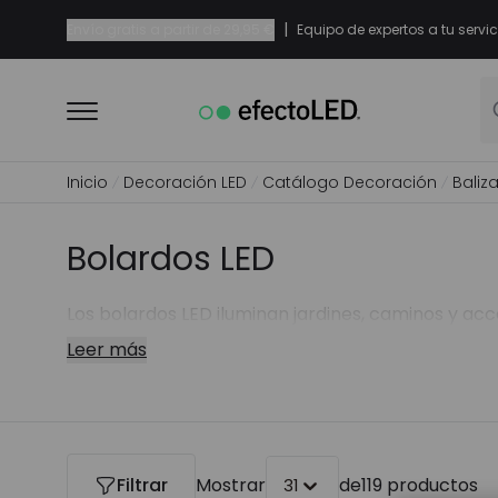
|
Envío gratis a partir de
29,95 €
Equipo de expertos a tu servic
Inicio
Decoración LED
Catálogo Decoración
Baliz
Bolardos LED
Los bolardos LED iluminan jardines, caminos y acc
Leer más
Filtrar
Mostrar
de
119 productos
31