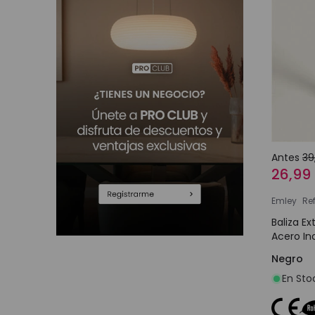
Antes
39
26,99
Emley
Re
Baliza Ex
Acero In
Negro
En Sto