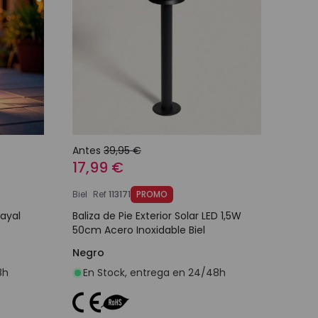
Antes
39,95 €
17,99 €
Biel
Ref
113171
PROMO
Bayal
Baliza de Pie Exterior Solar LED 1,5W
50cm Acero Inoxidable Biel
Negro
8h
En Stock, entrega en 24/48h