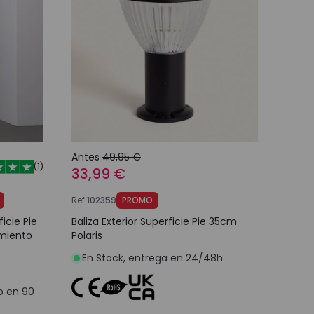
Antes
49,95 €
(
1
)
33,99 €
Ref
102359
PROMO
ficie Pie
Baliza Exterior Superficie Pie 35cm
miento
Polaris
En Stock, entrega en 24/48h
o en 90