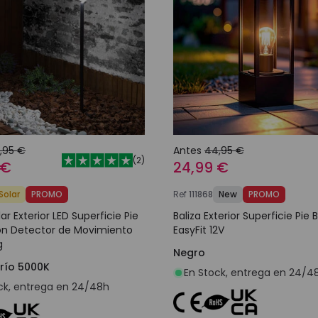
,95 €
Antes
44,95 €
(
2
)
 €
24,99 €
Solar
PROMO
Ref
111868
New
PROMO
lar Exterior LED Superficie Pie
Baliza Exterior Superficie Pie 
n Detector de Movimiento
EasyFit 12V
g
Negro
Frío 5000K
En Stock, entrega en 24/4
ck, entrega en 24/48h