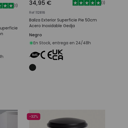
34,95 €
(
1
)
(
1
)
Ref
112816
Baliza Exterior Superficie Pie 50cm
Acero Inoxidable Gedja
Superficie
on
Negro
En Stock, entrega en 24/48h
8h
o
Añadir al carrito
-32%