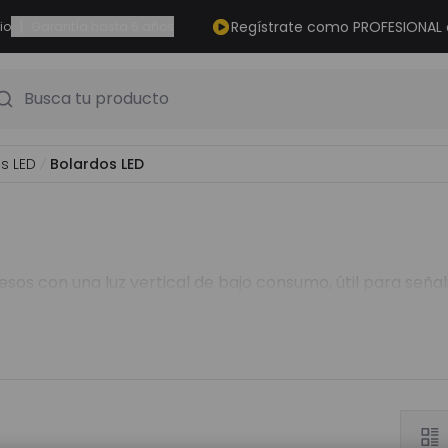
|
Regístrate como PROFESIONAL
io
Garantía hasta 5 años
Busca tu producto
as LED
Bolardos LED
esos con una luz vertical de bajo consumo, útil para seña