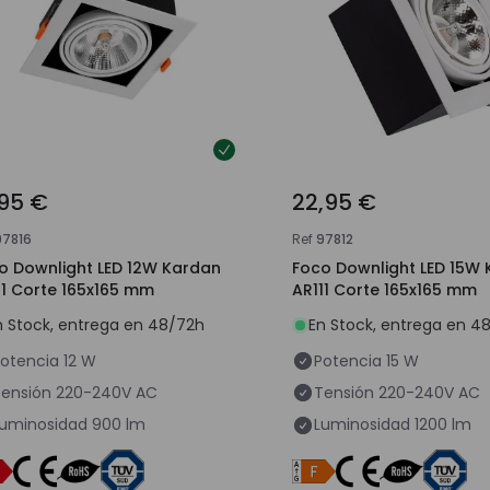
,95 €
22,95 €
97816
Ref
97812
o Downlight LED 12W Kardan
Foco Downlight LED 15W
11 Corte 165x165 mm
AR111 Corte 165x165 mm
n Stock, entrega en 48/72h
En Stock, entrega en 4
otencia
12 W
Potencia
15 W
ensión
220-240V AC
Tensión
220-240V AC
uminosidad
900 lm
Luminosidad
1200 lm