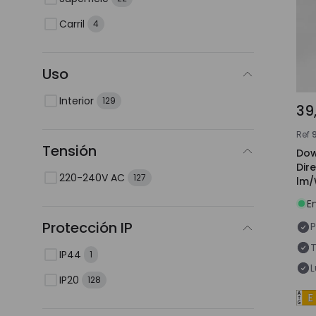
Carril
4
Uso
Interior
129
39
Ref
Tensión
Dow
Dir
220-240V AC
127
lm/
E
Protección IP
P
T
IP44
1
L
IP20
128