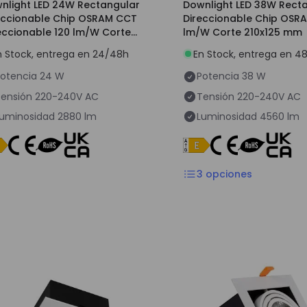
nlight LED 24W Rectangular
Downlight LED 38W Rect
eccionable Chip OSRAM CCT
Direccionable Chip OSRA
eccionable 120 lm/W Corte
lm/W Corte 210x125 mm
x125 mm
n Stock, entrega en 24/48h
En Stock, entrega en 4
otencia
24 W
Potencia
38 W
ensión
220-240V AC
Tensión
220-240V AC
uminosidad
2880 lm
Luminosidad
4560 lm
3
opciones