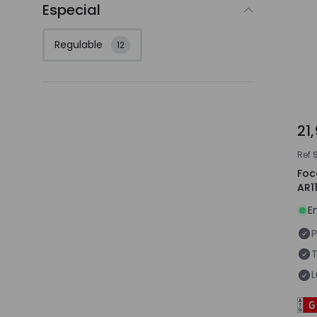
Especial
Regulable
12
21
Ref
Foc
AR1
E
P
T
L