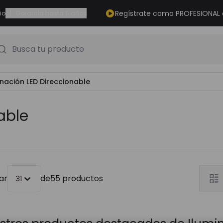
|
Regístrate como PROFESIONAL
io
Garantía hasta 5 años
Busca tu producto
inación LED Direccionable
able
ar
de
55 productos
31