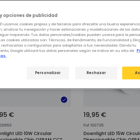
stros productos destacados de
Ilumi
y opciones de publicidad
ED usamos cookies propias y de terceros para ofrecerte una buena experienci
, analizar tu navegación y hacer estimaciones y modelizaciones de los dat
eguir mejorando. Tus datos personales/cookies pueden usarse para la perso
Las cookies utilizadas son: Técnicas, de Rendimiento, de Funcionalidad y Dir
, rechazarlas o configurarlas para adaptarlas a tus necesidades. Dando tu
ento, Google utilizará tus datos personales según se indica en su sitio de
P
es.
Personalizar
Rechazar
Ac
,95 €
19,95 €
100653
Ref
100725
nlight LED 10W Circular
Downlight LED 15W Circul
eccionable Chip OSRAM CCT
Direccionable Chip OSR