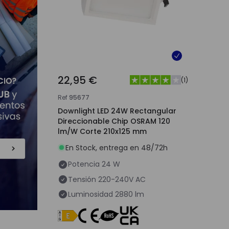
22,95 €
(
1
)
Ref
95677
Downlight LED 24W Rectangular
Direccionable Chip OSRAM 120
lm/W Corte 210x125 mm
En Stock, entrega en 48/72h
Potencia
24 W
Tensión
220-240V AC
Luminosidad
2880 lm