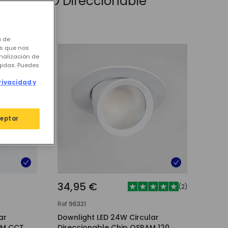
nación LED Direccionable
a de
os que nos
nalización de
igidas. Puedes
rivacidad y
eptar
34,95 €
(
2
)
Ref
96321
ar
Downlight LED 24W Circular
AM CCT
Direccionable Chip OSRAM 120