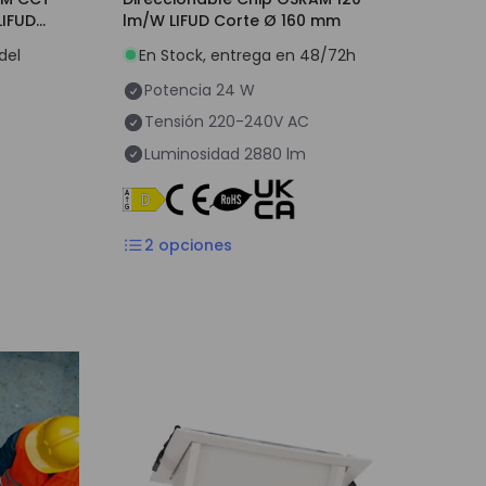
LIFUD
lm/W LIFUD Corte Ø 160 mm
del
En Stock, entrega en 48/72h
Potencia
24 W
Tensión
220-240V AC
Luminosidad
2880 lm
2
opciones