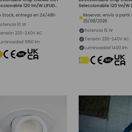
eccionable 120 lm/W LIFUD
Seleccionable 120 lm/W 
te Ø 80 mm
Corte Ø 100 mm
n Stock, entrega en 24/48h
Reservar, envío a partir 
25/08/2026
otencia
10 W
Potencia
15 W
ensión
220-240V AC
Tensión
220-240V AC
uminosidad
1050 lm
Luminosidad
1400 lm