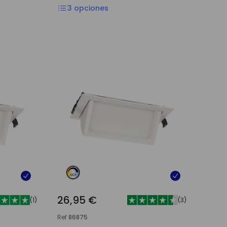
3
opciones
26,95 €
(
1
)
(
3
)
Ref
86875