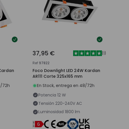
37,95 €
(
1
)
Ref
97822
 Kardan
Foco Downlight LED 24W Kardan
AR111 Corte 325x165 mm
8/72h
En Stock, entrega en 48/72h
Potencia
12 W
Tensión
220-240V AC
Luminosidad
1800 lm