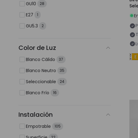
GU10
28
Sel
Cor
E27
1
E
P
GU5.3
2
T
L
Color de Luz
Blanco Cálido
37
Blanco Neutro
35
Seleccionable
24
Blanco Frío
16
Instalación
Empotrable
105
Superficie
22