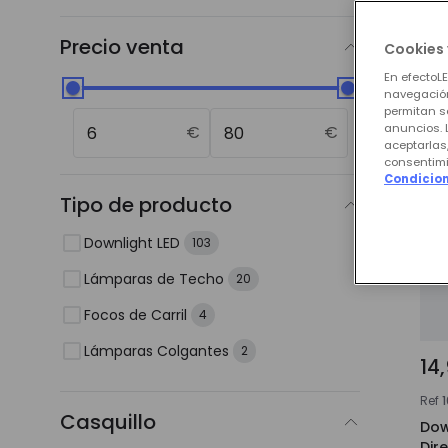
Nue
Precio venta
Cookies 
En efectoL
navegación
permitan s
anuncios. 
€
€
aceptarlas
consentimi
Condicion
Tipo de producto
Downlight LED
103
Lámparas de Techo
20
Focos de Carril
4
Lámparas Colgantes
2
14
Ref
Casquillo
Dow
Dir