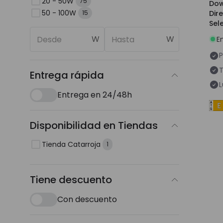
20 - 50W
75
Dow
50 - 100W
Dir
15
Sel
210
W
W
E
P
T
Entrega rápida
L
Entrega en 24/48h
Disponibilidad en Tiendas
Tienda Catarroja
1
Tiene descuento
Con descuento