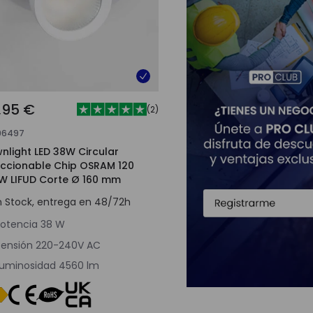
,95 €
(
2
)
96497
nlight LED 38W Circular
eccionable Chip OSRAM 120
W LIFUD Corte Ø 160 mm
n Stock, entrega en 48/72h
otencia
38 W
ensión
220-240V AC
uminosidad
4560 lm