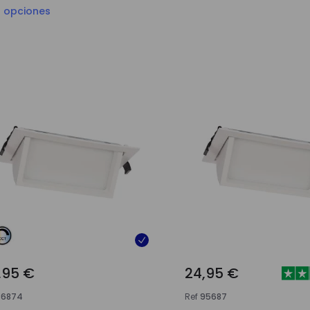
5
opciones
,95 €
24,95 €
86874
Ref
95687