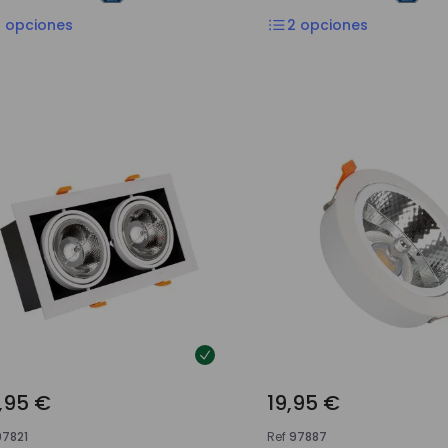
2
opciones
2
opciones
,95 €
19,95 €
97821
Ref
97887