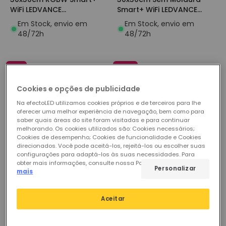
WiFi LEDVANCE
Smart+ WiFi LEDVANCE
4058075495708
4058075484351
Em Stock, envio em
Em Stock, envio em
48/72h
48/72h
-6%
-24%
Cookies e opções de publicidade
Na efectoLED utilizamos cookies próprios e de terceiros para lhe
oferecer uma melhor experiência de navegação, bem como para
saber quais áreas do site foram visitadas e para continuar
melhorando. Os cookies utilizados são: Cookies necessários;
Cookies de desempenho; Cookies de funcionalidade e Cookies
direcionados. Você pode aceitá-los, rejeitá-los ou escolher suas
configurações para adaptá-los às suas necessidades. Para
obter mais informações, consulte nossa Política de Cookies.
Ler
Antes
162,59 €
Antes
261,20 €
Personalizar
mais
152,43 €
198,21 €
PROMO
PROMO
Aceitar
Painel LED 60x60cm 40W
Painel LED 40W Quadrado
RGBTW Smart+ WiFi
60x60 cm Sem Moldura