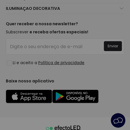
Atendimento ao Cliente
Novidades Iluminação
ILUMINAÇAO DECORATIVA
Métodos de Envio
Marcas
Novidades Candeeiros
Métodos de Pagamento
Tipos de Caps
Tendências
Quer receber a nossa newsletter?
É Profissional?
Calculadora
Marcas de Decoração Premium
Subscrever
e receba ofertas especiais!
Perguntas Frequentes (FAQ)
Orçamentos
Novidades em Decoração
Iniciar sessão
Iluminação para empresas
Enviar
Espaços
Liquidação OutLED
Estilos
Li e aceito a
Política de privacidade
Coleções
LoveYouGreen
Baixe nosso aplicativo