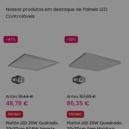
Nossos produtos em destaque de
Paineis LED
Controláveis
-47%
-32%
Antes
91,44 €
Antes
127,02 €
48,78 €
86,35 €
PROMO
PROMO
Plafón LED 20W Qudrado
Plafon LED 20W Quadrado
30x30cm RGBW Smart+
30x30cm Sem Moldura