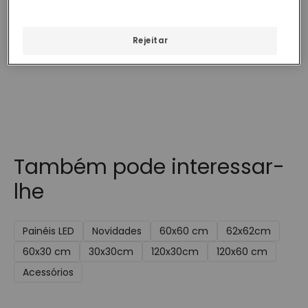
LEDVANCE 4058075650275
Smart+ WiFi LEDVANCE
4058075484436
Em Stock, envio em
Em Stock, envio em
Rejeitar
48/72h
48/72h
Também pode interessar-
lhe
Painéis LED
Novidades
60x60 cm
62x62cm
60x30 cm
30x30cm
120x30cm
120x60 cm
Acessórios