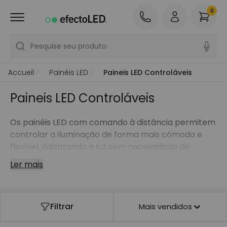
0
Pesquise seu produto
Accueil
Painéis LED
Paineis LED Controláveis
Paineis LED Controláveis
Os painéis LED com comando à distância permitem
controlar a iluminação de forma mais cómoda e
flexível, adaptando a luz sem necessidade de
modificar a instalação elétrica.
Ler mais
Filtrar
Mais vendidos