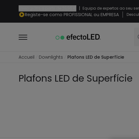
|
Envio grátis a partir de
29,95 €
Equipa de expertos ao seu se
Registe-se como PROFISSIONAL ou EMPRESA
Descub
Accueil
Downlights
Plafons LED de Superfície
Plafons LED de Superfície