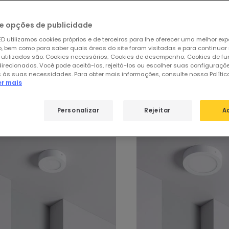
e opções de publicidade
ar
de
223 produtos
31
D utilizamos cookies próprios e de terceiros para lhe oferecer uma melhor exp
 bem como para saber quais áreas do site foram visitadas e para continuar
 utilizados são: Cookies necessários; Cookies de desempenho; Cookies de f
direcionados. Você pode aceitá-los, rejeitá-los ou escolher suas configuraçõ
sos produtos em destaque de
Plafons
 às suas necessidades. Para obter mais informações, consulte nossa Polític
er mais
Personalizar
Rejeitar
A