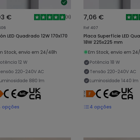
03 €
7,06 €
(
11
)
406
Ref
407
fón LED Quadrado 12W 170x170
Placa Superfície LED Qu
18W 225x225 mm
m Stock, envio em 24/48h
Em Stock, envio em 24
otência
12 W
Potência
18 W
Tensão
220-240V AC
Tensão
220-240V AC
Luminosidade
880 lm
Luminosidade
1440 lm
4
opções
4
opções