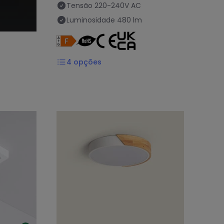
Tensão
220-240V AC
Luminosidade
480 lm
4
opções