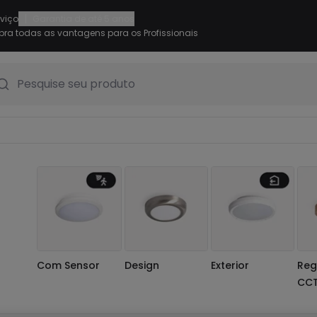
|
rviço
Garantia de até 5 anos
ra todas as vantagens para os Profissionais
Pesquise seu produto
Com Sensor
Design
Exterior
Reg
CC