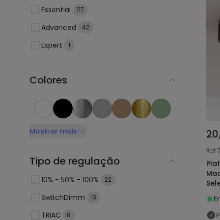
Essential
117
Advanced
42
Expert
1
Colores
Mostrar mais
20
Ref
Tipo de regulação
Pla
Mad
10% - 50% - 100%
22
Sel
SwitchDimm
13
E
TRIAC
P
8