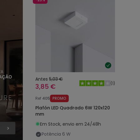
Antes
5,03 €
(
1
)
3,85 €
Ref
405
PROMO
Plafón LED Quadrado 6W 120x120
mm
Em Stock, envio em 24/48h
Potência
6 W