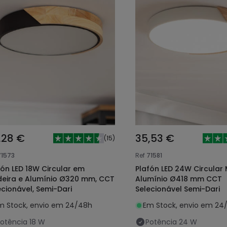
,28 €
35,53 €
(
15
)
71573
Ref
71581
fón LED 18W Circular em
Plafón LED 24W Circular
eira e Alumínio Ø320 mm, CCT
Alumínio Ø418 mm CCT
ecionável, Semi-Dari
Selecionável Semi-Dari
m Stock, envio em 24/48h
Em Stock, envio em 24
otência
18 W
Potência
24 W