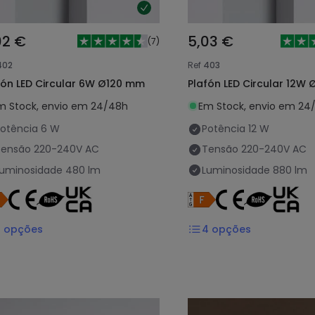
02 €
5,03 €
(
7
)
402
Ref
403
fón LED Circular 6W Ø120 mm
Plafón LED Circular 12W
m Stock, envio em 24/48h
Em Stock, envio em 24
otência
6 W
Potência
12 W
Tensão
220-240V AC
Tensão
220-240V AC
Luminosidade
480 lm
Luminosidade
880 lm
3
opções
4
opções