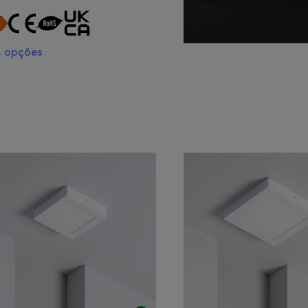
4
opções