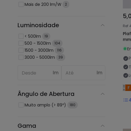
Mais de 200 lm/W
2
5,
Luminosidade
Ref
Pla
< 500lm
19
mm
500 - 1500lm
104
E
1500 - 3000lm
116
3000 - 5000lm
39
P
lm
lm
Ângulo de Abertura
Muito amplo (> 89º)
180
Gama