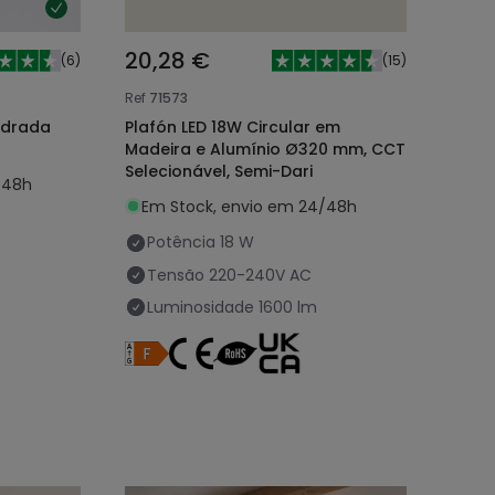
20,28 €
(
6
)
(
15
)
Ref
71573
adrada
Plafón LED 18W Circular em
Madeira e Alumínio Ø320 mm, CCT
Selecionável, Semi-Dari
/48h
Em Stock, envio em 24/48h
Potência
18 W
Tensão
220-240V AC
Luminosidade
1600 lm