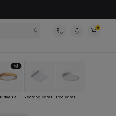
0
uláveis e
Rectangulares
Circulares
T