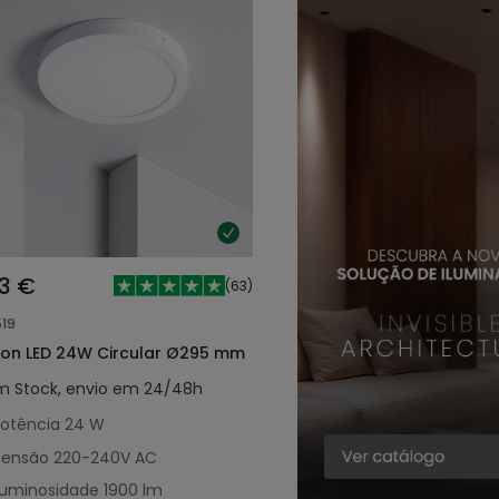
13 €
(
63
)
519
fon LED 24W Circular Ø295 mm
m Stock, envio em 24/48h
otência
24 W
Tensão
220-240V AC
Luminosidade
1900 lm