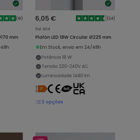
6,05 €
(
16
)
(
24
)
Ref
404
 Ø170 mm
Plafón LED 18W Circular Ø225 mm
/48h
Em Stock, envio em 24/48h
Potência
18 W
Tensão
220-240V AC
Luminosidade
1480 lm
3
opções
-23%