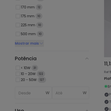
170 mm
12
175 mm
10
225 mm
10
500 mm
10
Mostrar mais
Potência
11,
< 10W
31
Ref
10 - 20W
122
Pla
20 - 50W
127
E
W
W
P
Uso