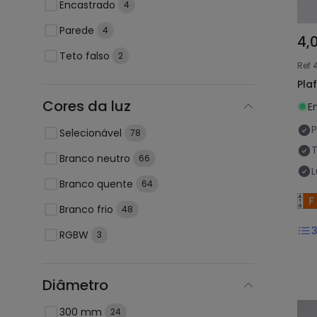
Encastrado
4
Parede
4
4,
Teto falso
2
Ref
Pla
Cores da luz
E
P
Selecionável
78
Branco neutro
66
Branco quente
64
Branco frio
48
RGBW
3
Diâmetro
300 mm
24