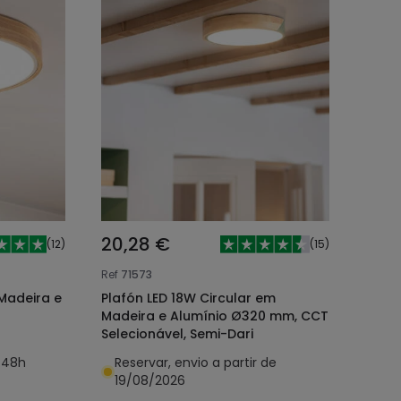
20,28 €
(
12
)
(
15
)
Ref
71573
 Madeira e
Plafón LED 18W Circular em
Madeira e Alumínio Ø320 mm, CCT
Selecionável, Semi-Dari
/48h
Reservar, envio a partir de
19/08/2026