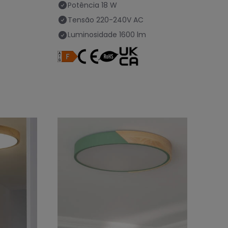
Potência
18 W
Tensão
220-240V AC
Luminosidade
1600 lm