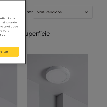
Ordenar
Mais vendidos
eriência de
 melhorando.
uncionalidade
es para
 LED de Superfície
a de
ceitar