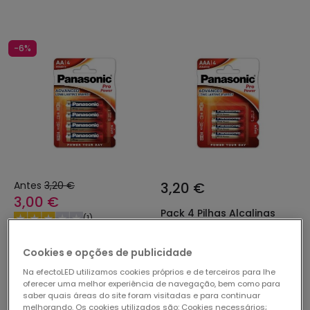
-6%
Antes
3,20 €
3,20 €
3,00 €
Pack 4 Pilhas Alcalinas
(
1
)
1,5V PANASONIC AAA
LR03PPG/4BP
PROMO
Cookies e opções de publicidade
Em Stock, envio em
Pack 4 Pilhas Alcalinas
Na efectoLED utilizamos cookies próprios e de terceiros para lhe
24/48h
1,5V PANASONIC AA LR6PPG
oferecer uma melhor experiência de navegação, bem como para
Em Stock, envio em
saber quais áreas do site foram visitadas e para continuar
melhorando. Os cookies utilizados são: Cookies necessários;
24/48h