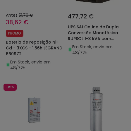
Antes
51,79 €
477,72 €
38,62 €
UPS SAI OnLine de Dupla
Conversão Monofásica
PROMO
RUPSOL 1-3 kVA com
Bateria de reposição Ni-
Bateria
Em Stock, envio em
Cd - 3XCS - 1,56h LEGRAND
Industrial/Terciária MAXGE
48/72h
660972
Em Stock, envio em
48/72h
-15%