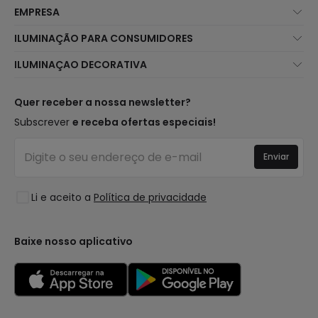
EMPRESA
Sobre Nós
ILUMINAÇÃO PARA CONSUMIDORES
Atendimento ao Cliente
Novidades Iluminação
ILUMINAÇAO DECORATIVA
Métodos de Envio
Marcas
Novidades Candeeiros
Métodos de Pagamento
Tipos de Caps
Tendências
Quer receber a nossa newsletter?
É Profissional?
Calculadora
Marcas de Decoração Premium
Subscrever
e receba ofertas especiais!
Perguntas Frequentes (FAQ)
Orçamentos
Novidades em Decoração
Iniciar sessão
Iluminação para empresas
Enviar
Espaços
Liquidação OutLED
Estilos
Li e aceito a
Política de privacidade
Coleções
LoveYouGreen
Baixe nosso aplicativo