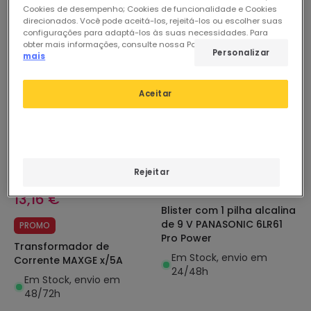
Cookies de desempenho; Cookies de funcionalidade e Cookies
direcionados. Você pode aceitá-los, rejeitá-los ou escolher suas
configurações para adaptá-los às suas necessidades. Para
obter mais informações, consulte nossa Política de Cookies.
Ler
-24%
Personalizar
mais
Aceitar
Rejeitar
Antes
17,23 €
4,32 €
13,16 €
Blister com 1 pilha alcalina
de 9 V PANASONIC 6LR61
PROMO
Pro Power
Transformador de
Em Stock, envio em
Corrente MAXGE x/5A
24/48h
Em Stock, envio em
48/72h