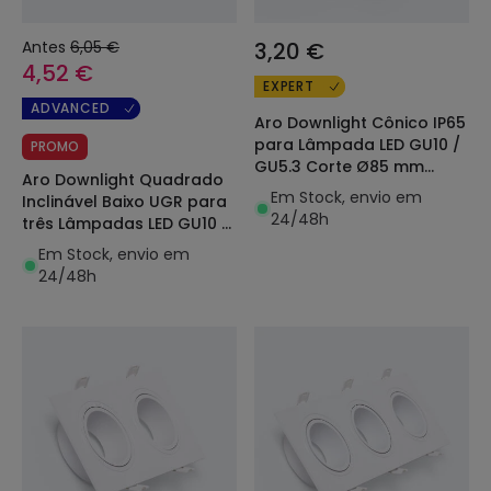
Antes
6,05 €
3,20 €
4,52 €
EXPERT
ADVANCED
Aro Downlight Cônico IP65
para Lâmpada LED GU10 /
PROMO
GU5.3 Corte Ø85 mm
Aro Downlight Quadrado
Maxis
Em Stock, envio em
Inclinável Baixo UGR para
24/48h
três Lâmpadas LED GU10 /
GU5.3 Corte 75x235 mm
Em Stock, envio em
Suefix
24/48h