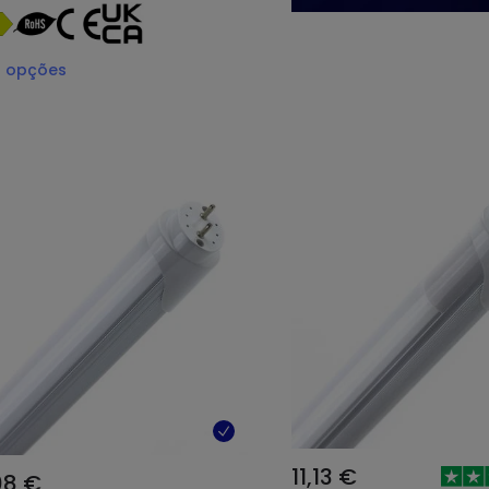
3
opções
11,13 €
08 €