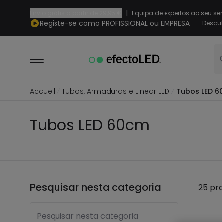
|
Envio grátis a partir de
29,95 €
Equipa de expertos ao seu se
Registe-se como PROFISSIONAL ou EMPRESA
Descub
Accueil
Tubos, Armaduras e Linear LED
Tubos LED 
Tubos LED 60cm
Pesquisar nesta categoria
25 pr
Pesquisar nesta categoria