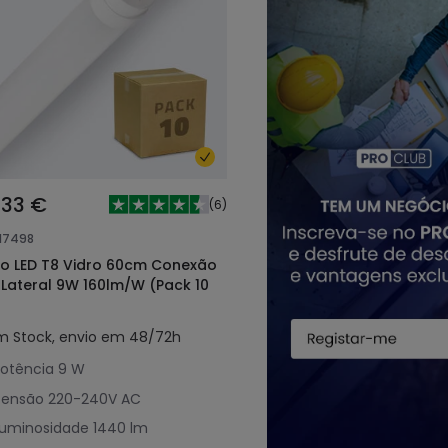
,33 €
(
6
)
117498
o LED T8 Vidro 60cm Conexão
-Lateral 9W 160lm/W (Pack 10
m Stock, envio em 48/72h
otência
9 W
Tensão
220-240V AC
Luminosidade
1440 lm