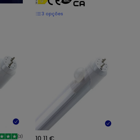
3
opções
(
3
)
10,11 €