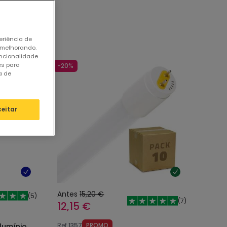
LED 60cm
eriência de
 melhorando.
uncionalidade
es para
-20%
a de
ceitar
Antes
15,20 €
(
5
)
(
7
)
12,15 €
Ref
1357
PROMO
lumínio