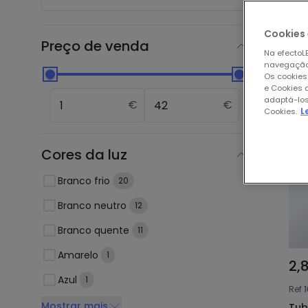
Nos
Cookies 
Preço de venda
Na efectoLE
navegação,
Os cookies
e Cookies 
adaptá-los
€
€
Cookies.
L
Cores da luz
Branco frio
20
Branco neutro
12
Branco quente
11
Amarelo
1
2,
Azul
1
Ref
Mostrar mais
Tub