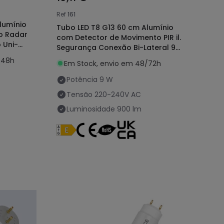
Ref
161
lumínio
Tubo LED T8 G13 60 cm Alumínio
o Radar
com Detector de Movimento PIR il.
 Uni-
Segurança Conexão Bi-Lateral 9W
100lm/W
/48h
Em Stock, envio em 48/72h
Potência
9 W
Tensão
220-240V AC
Luminosidade
900 lm