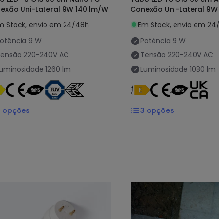
exão Uni-Lateral 9W 140 lm/W
Conexão Uni-Lateral 9W
m Stock, envio em 24/48h
Em Stock, envio em 24
otência
9 W
Potência
9 W
Tensão
220-240V AC
Tensão
220-240V AC
Luminosidade
1260 lm
Luminosidade
1080 lm
3
opções
3
opções