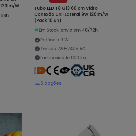
 120lm/W
Tubo LED T8 G13 60 cm Vidro
Conexão Uni-Lateral 9W 120lm/W
/48h
(Pack 10 un)
Em Stock, envio em 48/72h
Potência
9 W
Tensão
220-240V AC
Luminosidade
900 lm
6
opções