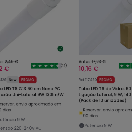
es
2,49 €
Antes
17,23 €
(
12
)
82 €
10,16 €
4129
New
PROMO
Ref
117480
PROMO
o LED T8 G13 60 cm Nano PC
Tubo LED T8 de Vidro, 60
exão Uni-Lateral 9W 130lm/W
Ligação Lateral, 9 W, 14
(Pack de 10 unidades)
eservar, envio aproximado em
0 dias
Reservar, envio aprox
90 dias
otência
9 W
Potência
9 W
Tensão
220-240V AC