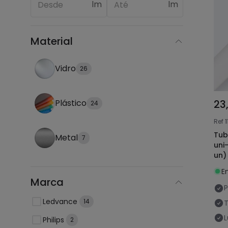
lm
lm
Material
Vidro
26
23
Plástico
24
Ref
Tub
Metal
7
uni
un)
E
Marca
P
Ledvance
14
Philips
2