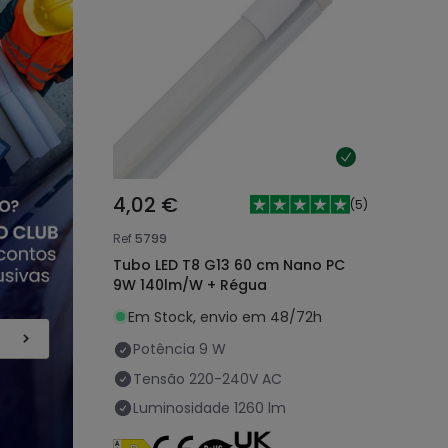
4,02 €
(
5
)
Ref
5799
Tubo LED T8 G13 60 cm Nano PC
9W 140lm/W + Régua
Em Stock, envio em 48/72h
Potência
9 W
Tensão
220-240V AC
Luminosidade
1260 lm