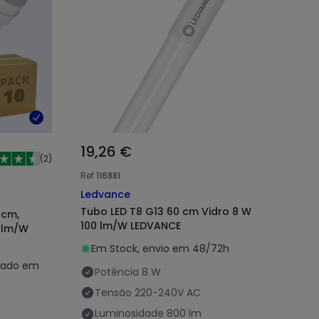
19,26 €
(
2
)
Ref
116881
Ledvance
Tubo LED T8 G13 60 cm Vidro 8 W
 cm,
100 lm/W LEDVANCE
0 lm/W
Em Stock, envio em 48/72h
imado em
Potência
8 W
Tensão
220-240V AC
Luminosidade
800 lm