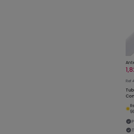
Ant
1,
Ref
Tub
Con
R
9
P