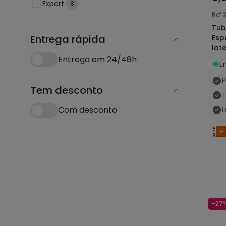
Expert
8
Ref
Tub
Entrega rápida
Esp
lat
Entrega em 24/48h
E
P
Tem desconto
Com desconto
-27