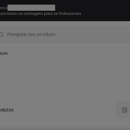
|
rviço
Garantia de até 5 anos
ra todas as vantagens para os Profissionais
Pesquise seu produto
60cm
odutos