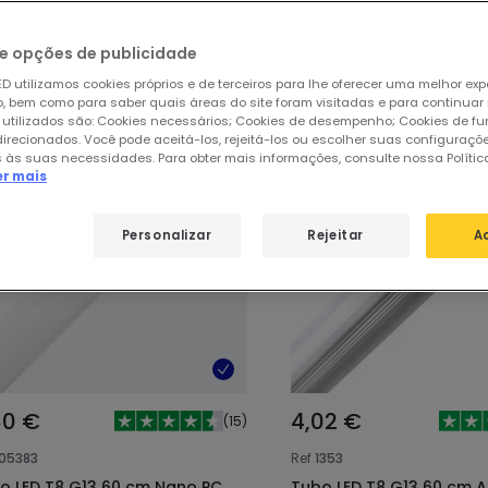
sos produtos em destaque de
Tubos 
e opções de publicidade
D utilizamos cookies próprios e de terceiros para lhe oferecer uma melhor exp
 bem como para saber quais áreas do site foram visitadas e para continuar
 utilizados são: Cookies necessários; Cookies de desempenho; Cookies de f
direcionados. Você pode aceitá-los, rejeitá-los ou escolher suas configuraçõ
 às suas necessidades. Para obter mais informações, consulte nossa Polític
er mais
Personalizar
Rejeitar
A
80 €
4,02 €
(
15
)
105383
Ref
1353
o LED T8 G13 60 cm Nano PC
Tubo LED T8 G13 60 cm A