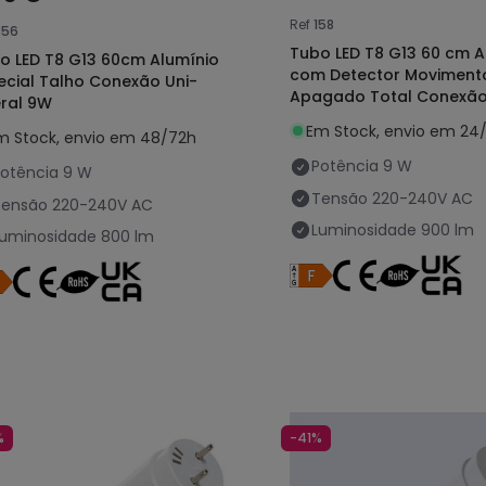
Ref
158
356
Tubo LED T8 G13 60 cm A
o LED T8 G13 60cm Alumínio
com Detector Moviment
ecial Talho Conexão Uni-
Apagado Total Conexão
eral 9W
Lateral 9W 100lm/W
Em Stock, envio em 24
m Stock, envio em 48/72h
Potência
9 W
otência
9 W
Tensão
220-240V AC
Tensão
220-240V AC
Luminosidade
900 lm
Luminosidade
800 lm
%
-41%