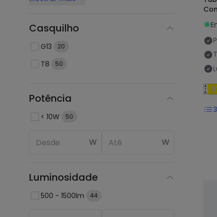
Con
E
Casquilho
P
G13
20
T8
50
Potência
< 10W
50
W
W
Luminosidade
500 - 1500lm
44