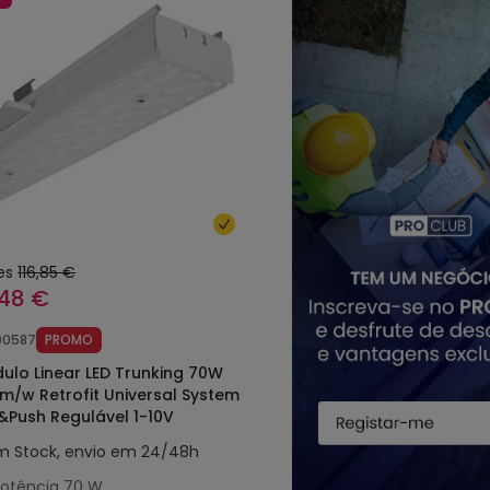
es
116,85 €
,48 €
90587
PROMO
ulo Linear LED Trunking 70W
lm/w Retrofit Universal System
l&Push Regulável 1-10V
m Stock, envio em 24/48h
otência
70 W