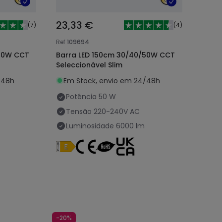
23,33 €
(
7
)
(
4
)
Ref
109694
/40W CCT
Barra LED 150cm 30/40/50W CCT
Seleccionável Slim
/48h
Em Stock, envio em 24/48h
Potência
50 W
Tensão
220-240V AC
Luminosidade
6000 lm
-20%