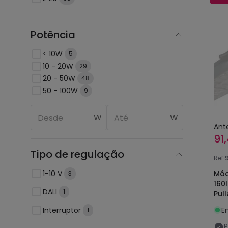
Potência
< 10W
5
10 - 20W
29
20 - 50W
48
50 - 100W
9
W
W
Ant
91
Tipo de regulação
Ref
1-10 V
Mód
3
160
DALI
1
Pul
Interruptor
E
1
P