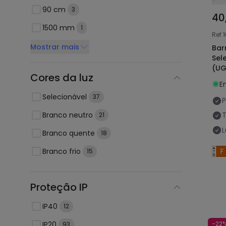
90 cm
3
40
1500 mm
1
Ref
Mostrar mais
Bar
Sel
(UG
Cores da luz
E
Selecionável
37
P
Branco neutro
21
Branco quente
18
Branco frio
15
Proteção IP
IP40
12
IP20
-22
93