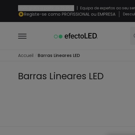
|
Envio grátis a partir de
29,95 €
Equipa de expertos ao seu se
Registe-se como PROFISSIONAL ou EMPRESA
Descub
Accueil
Barras Lineares LED
Barras Lineares LED