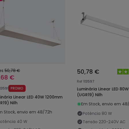
es
50,78 €
50,78 €
,68 €
Ref
113597
13591
PROMO
Luminária Linear LED 80
(UGR19) Nilh
inária Linear LED 40W 1200mm
R19) Nilh
Em Stock, envio em 48
m Stock, envio em 48/72h
Potência
80 W
otência
40 W
Tensão
220-240V AC