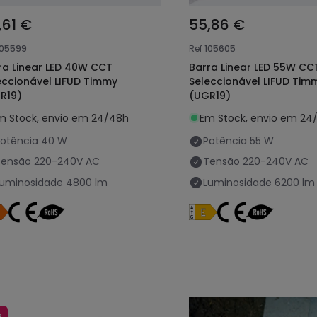
,61 €
55,86 €
105599
Ref
105605
ra Linear LED 40W CCT
Barra Linear LED 55W CC
eccionável LIFUD Timmy
Seleccionável LIFUD Tim
R19)
(UGR19)
m Stock, envio em 24/48h
Em Stock, envio em 24
otência
40 W
Potência
55 W
Tensão
220-240V AC
Tensão
220-240V AC
Luminosidade
4800 lm
Luminosidade
6200 lm
%