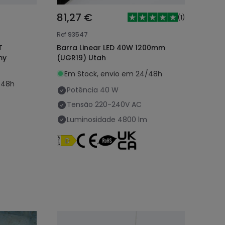
81,27 €
(
1
)
Ref
93547
T
Barra Linear LED 40W 1200mm
my
(UGR19) Utah
Em Stock, envio em 24/48h
/48h
Potência
40 W
Tensão
220-240V AC
Luminosidade
4800 lm