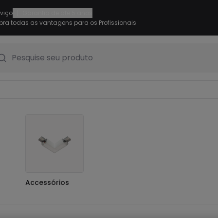
|
rviço
Garantia de até 5 anos
ra todas as vantagens para os Profissionais
Pesquise seu produto
Accessórios