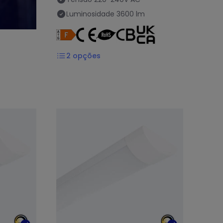
Luminosidade
3600 lm
2
opções