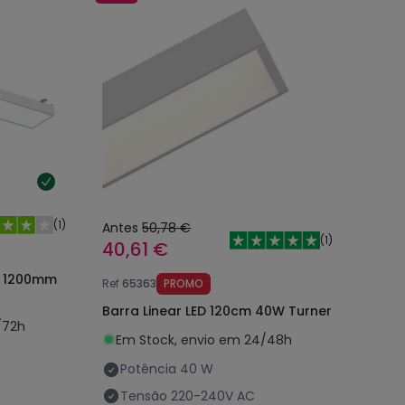
(
1
)
Antes
50,78 €
(
1
)
40,61 €
W 1200mm
Ref
65363
PROMO
Barra Linear LED 120cm 40W Turner
/72h
Em Stock, envio em 24/48h
Potência
40 W
Tensão
220-240V AC