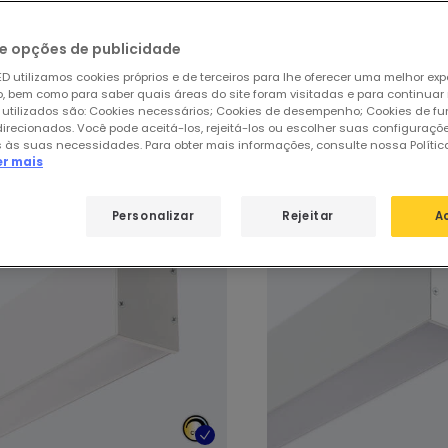
ar
de
51 produtos
31
e opções de publicidade
D utilizamos cookies próprios e de terceiros para lhe oferecer uma melhor exp
 bem como para saber quais áreas do site foram visitadas e para continuar
sos produtos em destaque de
Barras 
 utilizados são: Cookies necessários; Cookies de desempenho; Cookies de f
direcionados. Você pode aceitá-los, rejeitá-los ou escolher suas configuraçõ
 às suas necessidades. Para obter mais informações, consulte nossa Polític
er mais
Personalizar
Rejeitar
A