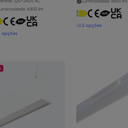
Tensão
220-240V AC
Luminosidade
9600 lm
Luminosidade
4800 lm
2
opções
2
opções
%