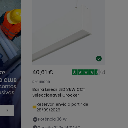
40,61 €
(
2
)
Ref
119009
Barra Linear LED 36W CCT
Seleccionável Crocker
Reservar, envio a partir de
28/09/2026
Potência
36 W
Tensão
220-240V AC