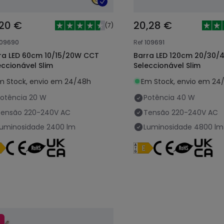
,20 €
20,28 €
(
7
)
109690
Ref
109691
ra LED 60cm 10/15/20W CCT
Barra LED 120cm 20/30
eccionável Slim
Seleccionável Slim
m Stock, envio em 24/48h
Em Stock, envio em 24
otência
20 W
Potência
40 W
Tensão
220-240V AC
Tensão
220-240V AC
Luminosidade
2400 lm
Luminosidade
4800 lm
%