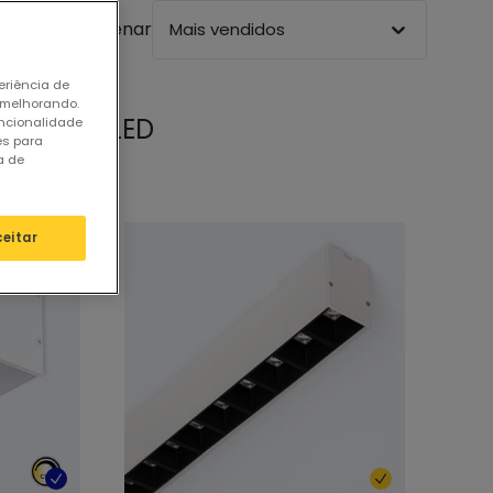
Ordenar
Mais vendidos
eriência de
 melhorando.
Lineares LED
uncionalidade
es para
a de
ceitar