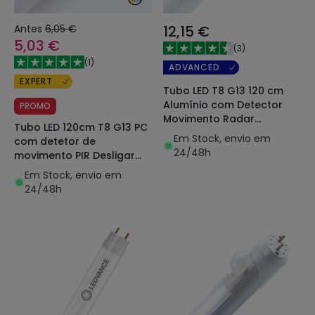
Antes
6,05 €
12,15 €
5,03 €
(
3
)
(
1
)
ADVANCED
EXPERT
Tubo LED T8 G13 120 cm
Alumínio com Detector
PROMO
Movimento Radar
Tubo LED 120cm T8 G13 PC
Apagado Total Conexão
Em Stock, envio em
com detetor de
Uni-Lateral 18W 100lm/w
24/48h
movimento PIR Desligar
total Conexão unilateral
Em Stock, envio em
18W 140lm/W
24/48h