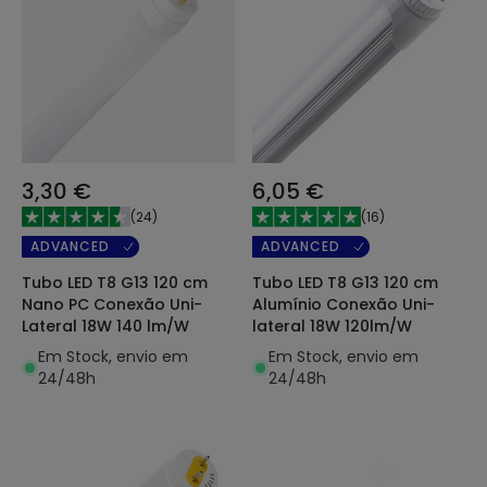
3,30 €
6,05 €
(
24
)
(
16
)
ADVANCED
ADVANCED
Tubo LED T8 G13 120 cm
Tubo LED T8 G13 120 cm
Nano PC Conexão Uni-
Alumínio Conexão Uni-
Lateral 18W 140 lm/W
lateral 18W 120lm/W
Em Stock, envio em
Em Stock, envio em
24/48h
24/48h