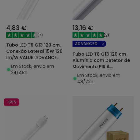
4,83 €
13,16 €
(
7
)
(
2
)
ADVANCED
Tubo LED T8 G13 120 cm,
Conexão Lateral 15W 120
Tubo LED T8 G13 120 cm
lm/W VALUE LEDVANCE
Alumínio com Detetor de
4099854434648
Em Stock, envio em
Movimento PIR il.
24/48h
Segurança Conexão Uni-
Em Stock, envio em
Lateral 18W 100lm/W
48/72h
-59%