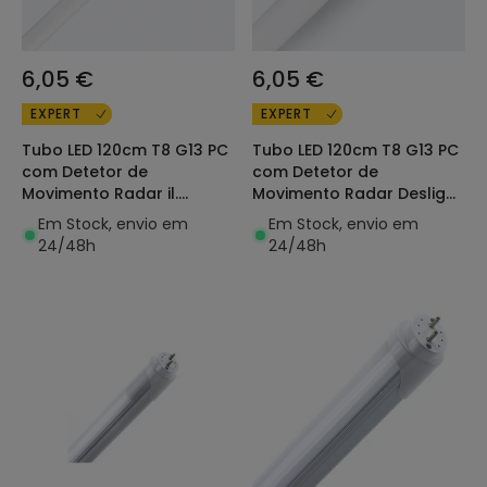
6,05 €
6,05 €
EXPERT
EXPERT
Tubo LED 120cm T8 G13 PC
Tubo LED 120cm T8 G13 PC
com Detetor de
com Detetor de
Movimento Radar il.
Movimento Radar Desligar
Segurança Conexão
Total Conexão Unilateral
Em Stock, envio em
Em Stock, envio em
unilateral 18W 140lm/W
18W 140lm/W
24/48h
24/48h