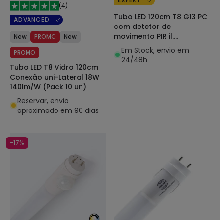
EXPERT
(
4
)
Tubo LED 120cm T8 G13 PC
ADVANCED
com detetor de
movimento PIR il.
New
PROMO
New
Segurança Conexão
Em Stock, envio em
PROMO
unilateral 18W 140lm/W
24/48h
Tubo LED T8 Vidro 120cm
Conexão uni-Lateral 18W
140lm/W (Pack 10 un)
Reservar, envio
aproximado em 90 dias
-17%