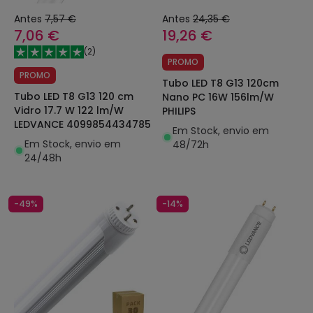
Antes
7,57 €
Antes
24,35 €
7,06 €
19,26 €
(
2
)
PROMO
PROMO
Tubo LED T8 G13 120cm
Tubo LED T8 G13 120 cm
Nano PC 16W 156lm/W
Vidro 17.7 W 122 lm/W
PHILIPS
LEDVANCE 4099854434785
Em Stock, envio em
Em Stock, envio em
48/72h
24/48h
-49%
-14%