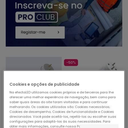
-50%
Cookies e opções de publicidade
Na efectoLED utilizamos cookies próprios e de terceiros para lhe
oferecer uma melhor experiência de navegação, bem como para
saber quais áreas do site foram visitadas e para continuar
melhorando. Os cookies utilizados são: Cookies necessários;
Cookies de desempenho; Cookies de funcionalidade e Cookies
direcionados. Você pode aceitá-los, rejeitá-los ou escolher suas
33,49 €
Antes
203,25 €
configurações para adaptá-los às suas necessidades. Para
101,64 €
obter mais informações, consulte nossa Política de Cookies.
Ler
(
12
)