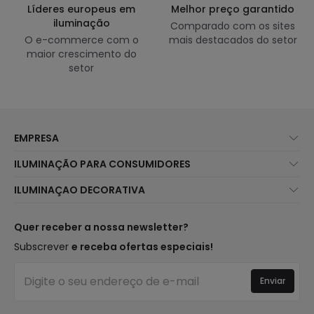
Líderes europeus em
Melhor preço garantido
iluminação
Comparado com os sites
O e-commerce com o
mais destacados do setor
maior crescimento do
setor
EMPRESA
Sobre Nós
ILUMINAÇÃO PARA CONSUMIDORES
Atendimento ao Cliente
Novidades Iluminação
ILUMINAÇAO DECORATIVA
Métodos de Envio
Marcas
Novidades Candeeiros
Métodos de Pagamento
Tipos de Caps
Tendências
Quer receber a nossa newsletter?
É Profissional?
Calculadora
Marcas de Decoração Premium
Subscrever
e receba ofertas especiais!
Perguntas Frequentes (FAQ)
Orçamentos
Novidades em Decoração
Iniciar sessão
Iluminação para empresas
Enviar
Espaços
Liquidação OutLED
Estilos