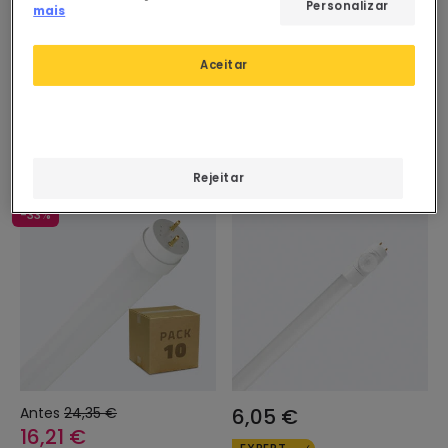
Personalizar
mais
EXPERT
PROMO
Tubo LED T8 Vidro 120cm
Tubo LED T8 G13 120 cm
Aceitar
Conexão uni - Lateral 18W
Alumínio Conexão Uni -
160lm/W (Pack 10 un)
Lateral 18W 120 lm/W
(Pack 30 un)
Em Stock, envio em
Em Stock, envio em
48/72h
48/72h
Rejeitar
-33%
Antes
24,35 €
6,05 €
16,21 €