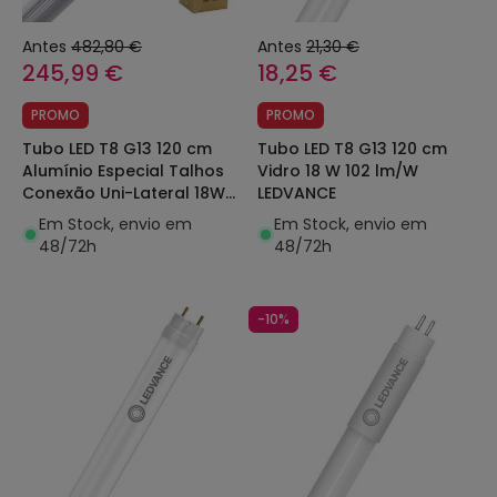
Antes
482,80 €
Antes
21,30 €
245,99 €
18,25 €
PROMO
PROMO
Tubo LED T8 G13 120 cm
Tubo LED T8 G13 120 cm
Alumínio Especial Talhos
Vidro 18 W 102 lm/W
Conexão Uni-Lateral 18W
LEDVANCE
120 lm/W (Pack 30 un)
Em Stock, envio em
Em Stock, envio em
48/72h
48/72h
-10%