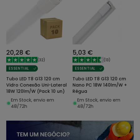
20,28 €
5,03 €
(
32
)
(
13
)
ESSENTIAL
ESSENTIAL
Tubo LED T8 G13 120 cm
Tubo LED T8 G13 120 cm
Vidro Conexão Uni-Lateral
Nano PC 18W 140lm/W +
18W 120lm/W (Pack 10 un)
Régua
Em Stock, envio em
Em Stock, envio em
48/72h
48/72h