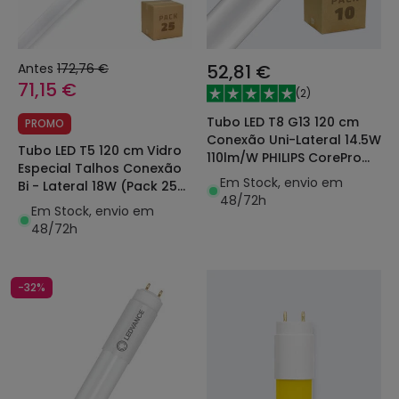
Antes
172,76 €
52,81 €
71,15 €
(
2
)
Tubo LED T8 G13 120 cm
PROMO
Conexão Uni-Lateral 14.5W
Tubo LED T5 120 cm Vidro
110lm/W PHILIPS CorePro
Especial Talhos Conexão
(Pack 10un) 929003519802
Em Stock, envio em
Bi - Lateral 18W (Pack 25
48/72h
un)
Em Stock, envio em
48/72h
-32%