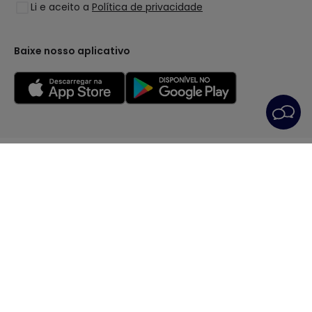
Li e aceito a
Política de privacidade
Coleções
LoveYouGreen
Baixe nosso aplicativo
Condições Gerais
Política de privacidade
Política dos Cookies
Preferências de cookies
Serviço Pós-Venda
Aviso Legal
© Todos os direitos reservados | PRISMICA S.L. - VAT
ESB98845944