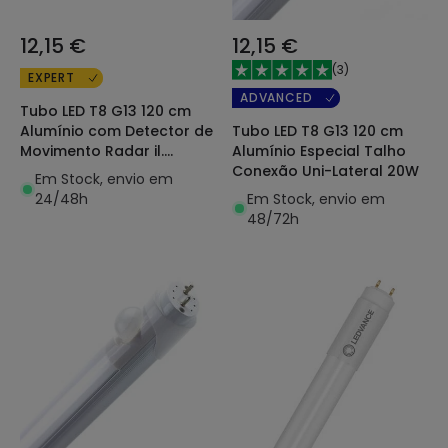
12,15 €
12,15 €
(
3
)
EXPERT
ADVANCED
Tubo LED T8 G13 120 cm
Tubo LED T8 G13 120 cm
Alumínio com Detector de
Alumínio Especial Talho
Movimento Radar il.
Conexão Uni-Lateral 20W
Segurança Conexão Uni-
Em Stock, envio em
Lateral 18W 100lm/w
Em Stock, envio em
24/48h
48/72h