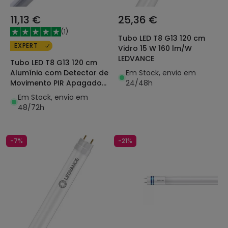
11,13 €
25,36 €
(
1
)
Tubo LED T8 G13 120 cm
EXPERT
Vidro 15 W 160 lm/W
LEDVANCE
Tubo LED T8 G13 120 cm
Em Stock, envio em
Alumínio com Detector de
24/48h
Movimento PIR Apagado
Total Conexão Uni-Lateral
Em Stock, envio em
18W 100lm/w
48/72h
-7%
-21%