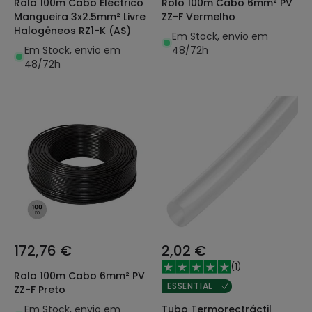
Rolo 100m Cabo Eléctrico
Rolo 100m Cabo 6mm² PV
Mangueira 3x2.5mm² Livre
ZZ-F Vermelho
Halogêneos RZ1-K (AS)
Em Stock, envio em
Em Stock, envio em
48/72h
48/72h
172,76 €
2,02 €
(
1
)
Rolo 100m Cabo 6mm² PV
ESSENTIAL
ZZ-F Preto
Em Stock, envio em
Tubo Termorectráctil