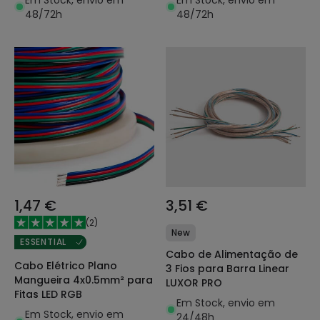
48/72h
48/72h
1,47 €
3,51 €
(
2
)
New
ESSENTIAL
Cabo de Alimentação de
Cabo Elétrico Plano
3 Fios para Barra Linear
Mangueira 4x0.5mm² para
LUXOR PRO
Fitas LED RGB
Em Stock, envio em
Em Stock, envio em
24/48h