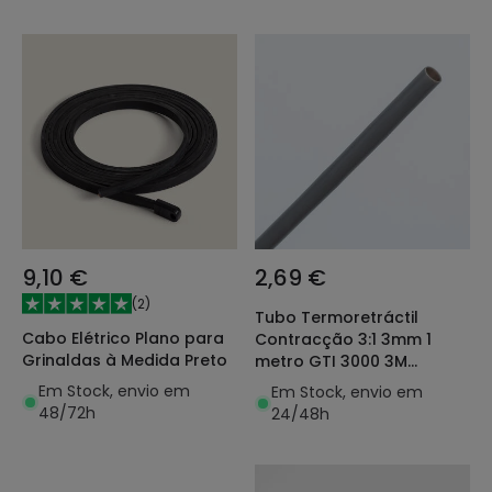
9,10 €
2,69 €
(
2
)
Tubo Termoretráctil
Cabo Elétrico Plano para
Contracção 3:1 3mm 1
Grinaldas à Medida Preto
metro GTI 3000 3M
7000037657
Em Stock, envio em
Em Stock, envio em
48/72h
24/48h