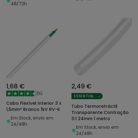
48/72h
1,68 €
2,49 €
(
5
)
ESSENTIAL
Cabo Flexível Interior 3 x
Tubo Termoretráctil
1,5mm² Branco 1kV RV-K
Transparente Contração
Em Stock, envio em
3:1 24mm 1 metro
24/48h
Em Stock, envio em
24/48h