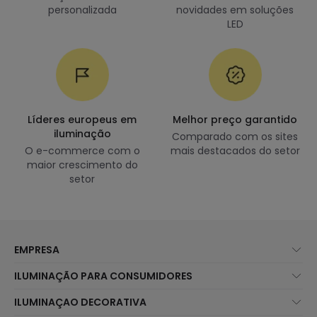
personalizada
novidades em soluções
LED
Líderes europeus em
Melhor preço garantido
iluminação
Comparado com os sites
O e-commerce com o
mais destacados do setor
maior crescimento do
setor
EMPRESA
Sobre Nós
ILUMINAÇÃO PARA CONSUMIDORES
Atendimento ao Cliente
Novidades Iluminação
ILUMINAÇAO DECORATIVA
Métodos de Envio
Marcas
Novidades Candeeiros