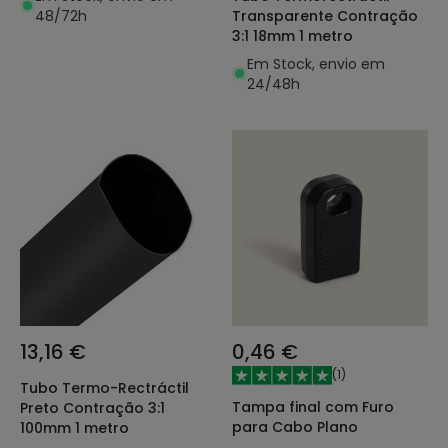
48/72h
Transparente Contração
3:1 18mm 1 metro
Em Stock, envio em
24/48h
13,16 €
0,46 €
(
1
)
Tubo Termo-Rectráctil
Tampa final com Furo
Preto Contração 3:1
para Cabo Plano
100mm 1 metro