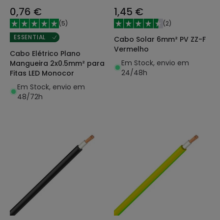
0,76 €
1,45 €
(
5
)
(
2
)
ESSENTIAL
Cabo Solar 6mm² PV ZZ-F
Vermelho
Cabo Elétrico Plano
Em Stock, envio em
Mangueira 2x0.5mm² para
24/48h
Fitas LED Monocor
Em Stock, envio em
48/72h