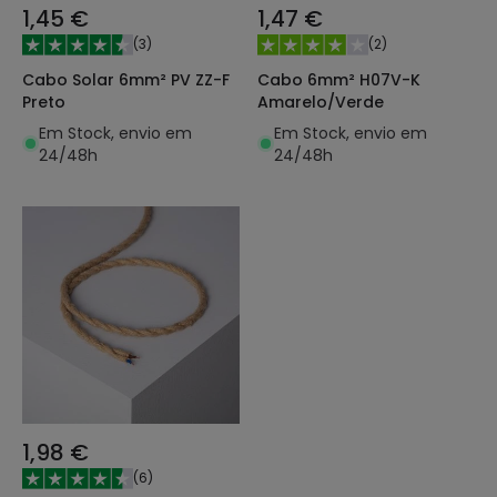
1,45 €
1,47 €
(
3
)
(
2
)
Cabo Solar 6mm² PV ZZ-F
Cabo 6mm² H07V-K
Preto
Amarelo/Verde
Em Stock, envio em
Em Stock, envio em
24/48h
24/48h
1,98 €
(
6
)