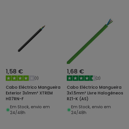
1,58 €
1,68 €
(
1
)
(
2
)
Cabo Eléctrico Mangueira
Cabo Eléctrico Mangueira
Exterior 3x1mm² XTREM
3x1.5mm² Livre Halogéneos
H07RN-F
RZ1-K (AS)
Em Stock, envio em
Em Stock, envio em
24/48h
24/48h