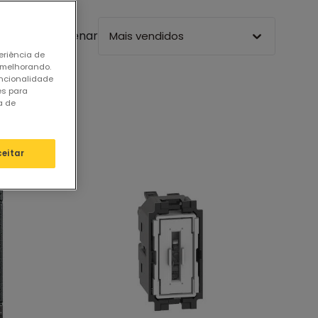
Ordenar
Mais vendidos
eriência de
 melhorando.
uncionalidade
es para
a de
ceitar