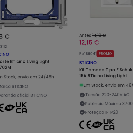
98 €
Antes
14,18 €
12,15 €
3112
Ref
86041
PROMO
CINO
rte BTicino Living Light
BTICINO
702M
Kit Tomada Tipo F Schuk
16A BTicino Living Light
m Stock, envio em 24/48h
Em Stock, envio em 48
Marca
BTICINO
Tensão
220-240V AC
arantia oficial
BTICINO
Potência Máxima
3700
Proteção IP
IP20