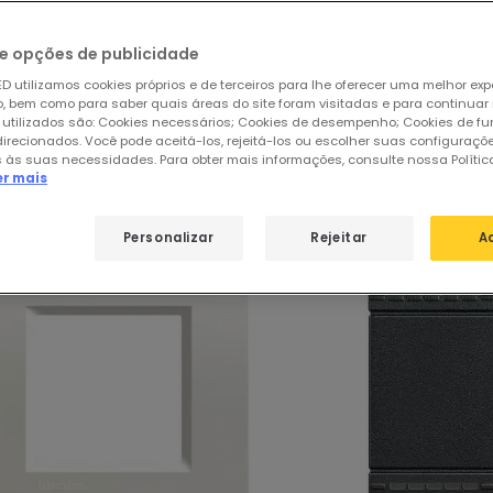
e opções de publicidade
ar
de
68 produtos
31
D utilizamos cookies próprios e de terceiros para lhe oferecer uma melhor exp
 bem como para saber quais áreas do site foram visitadas e para continuar
 utilizados são: Cookies necessários; Cookies de desempenho; Cookies de f
direcionados. Você pode aceitá-los, rejeitá-los ou escolher suas configuraçõ
sos produtos em destaque de
BTicino
 às suas necessidades. Para obter mais informações, consulte nossa Polític
er mais
Personalizar
Rejeitar
A