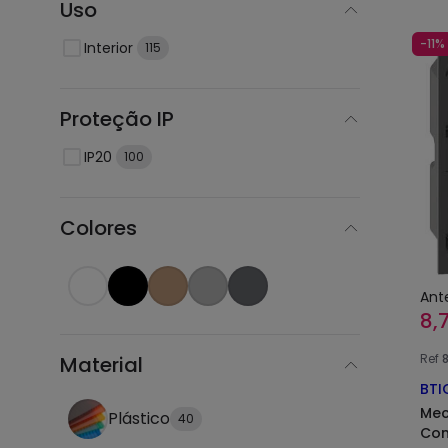
Uso
-11%
Interior
115
Proteção IP
IP20
100
Colores
Ant
8,
Ref
Material
BTI
Mec
Plástico
40
Com