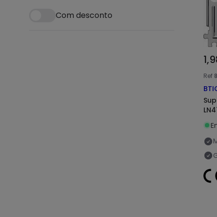
Com desconto
1,
Ref
8
BTI
Supo
LN4
E
G