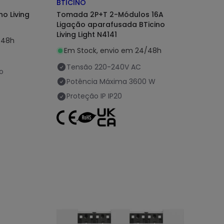
BTICINO
o Living
Tomada 2P+T 2-Módulos 16A
Ligação aparafusada BTicino
Living Light N4141
/48h
Em Stock, envio em 24/48h
Tensão
220-240V AC
o
Potência Máxima
3600 W
Proteção IP
IP20