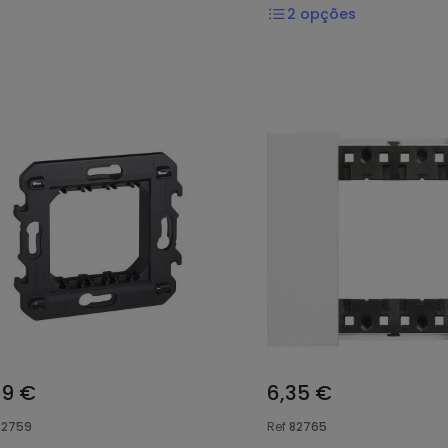
2
opções
39 €
6,35 €
82759
Ref
82765