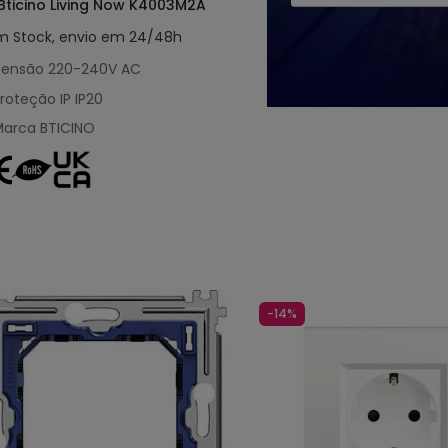
Bticino Living Now K4003M2A
m Stock, envio em 24/48h
Tensão
220-240V AC
roteção IP
IP20
Marca
BTICINO
-14%