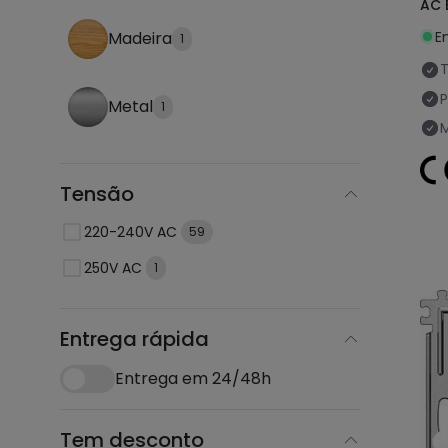
AC 
E
Madeira
1
P
Metal
1
Tensão
220-240V AC
59
250V AC
1
Entrega rápida
Entrega em 24/48h
Tem desconto