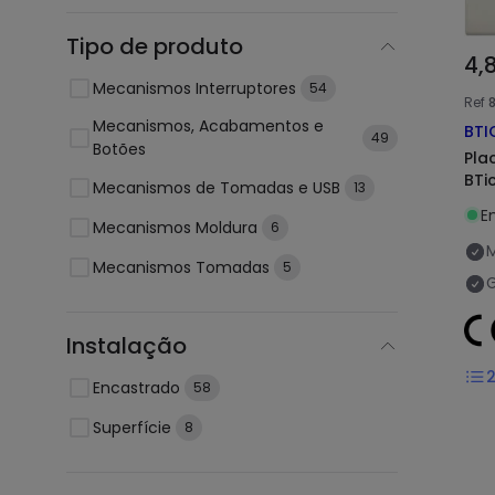
Tipo de produto
4,
Mecanismos Interruptores
54
Ref
Mecanismos, Acabamentos e
BTI
49
Botões
Pla
BTi
Mecanismos de Tomadas e USB
13
E
Mecanismos Moldura
6
Mecanismos Tomadas
5
G
Instalação
Encastrado
58
Superfície
8