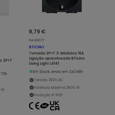
8,79 €
Ref
83077
BTICINO
Tomada 2P+T 2-Módulos 16A
Ligação aparafusada BTicino
o 2P+T
Living Light L4141
Em Stock, envio em 24/48h
/72h
Tensão
250V AC
Potência Máxima
3600 W
 W
Proteção IP
IP20