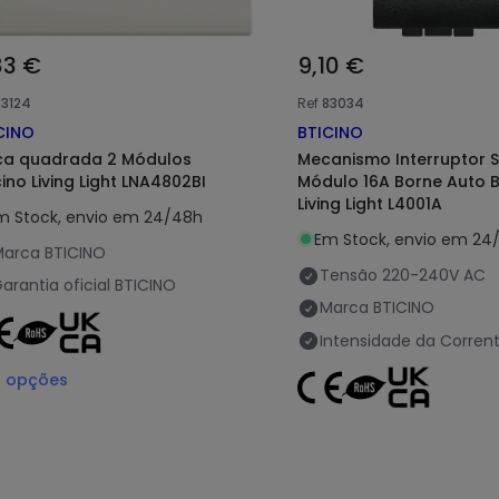
83 €
9,10 €
83124
Ref
83034
CINO
BTICINO
ca quadrada 2 Módulos
Mecanismo Interruptor Si
cino Living Light LNA4802BI
Módulo 16A Borne Auto B
Living Light L4001A
m Stock, envio em 24/48h
Em Stock, envio em 24
Marca
BTICINO
Tensão
220-240V AC
arantia oficial
BTICINO
Marca
BTICINO
Intensidade da Corren
2
opções