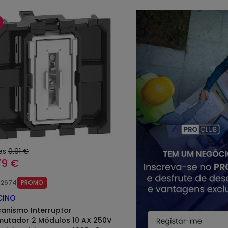
es
9,91 €
79 €
82674
PROMO
CINO
anismo Interruptor
utador 2 Módulos 10 AX 250V