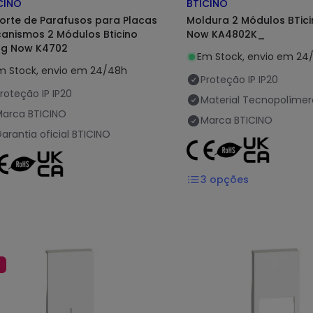
CINO
BTICINO
orte de Parafusos para Placas
Moldura 2 Módulos BTicin
anismos 2 Módulos Bticino
Now KA4802K_
ing Now K4702
Em Stock, envio em 24
m Stock, envio em 24/48h
Proteção IP
IP20
roteção IP
IP20
Material
Tecnopolímer
Marca
BTICINO
Marca
BTICINO
arantia oficial
BTICINO
3
opções
%