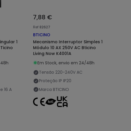
7,88 €
Ref
82627
BTICINO
ngular 1
Mecanismo Interruptor Simples 1
Ticino
Módulo 10 AX 250V AC Bticino
Living Now K4001A
/48h
Em Stock, envio em 24/48h
Tensão
220-240V AC
Proteção IP
IP20
te
16 A
Marca
BTICINO