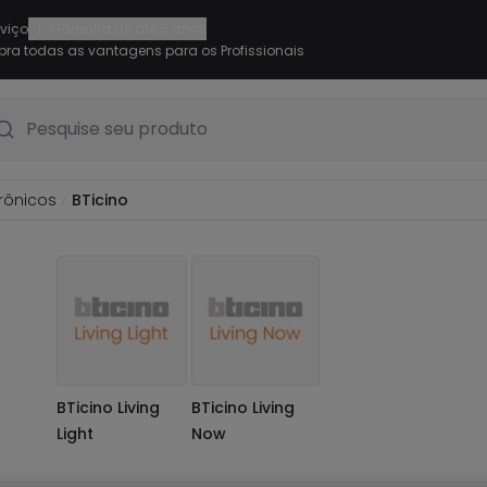
|
rviço
Garantia de até 5 anos
ra todas as vantagens para os Profissionais
Pesquise seu produto
rônicos
BTicino
BTicino Living
BTicino Living
Light
Now