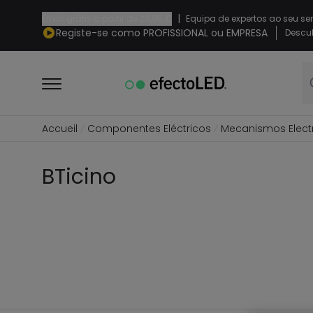
|
Envio grátis a partir de
29,95 €
Equipa de expertos ao seu se
Registe-se como PROFISSIONAL ou EMPRESA
Descub
Accueil
Componentes Eléctricos
Mecanismos Elect
BTicino