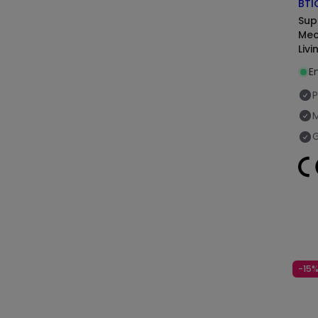
BTI
Sup
Mec
Liv
E
P
G
-15