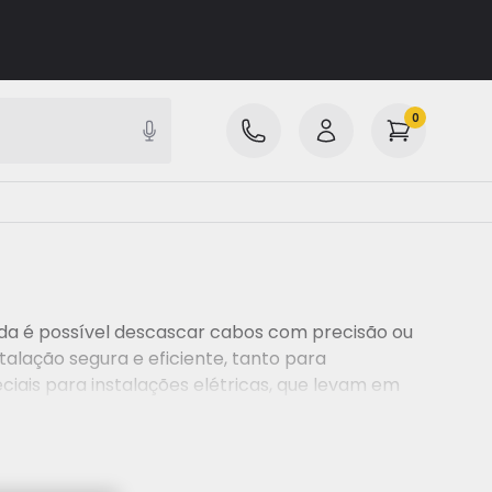
0
ada é possível descascar cabos com precisão ou
alação segura e eficiente, tanto para
iais para instalações elétricas, que levam em
a o uso seguro de ferramentas de instalação