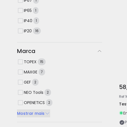
IP67
1
IP65
1
IP40
1
IP20
16
Marca
TOPEX
15
MAXGE
7
GEF
2
58
NEO Tools
2
Ref
OPENETICS
2
Tes
E
Mostrar mais
P