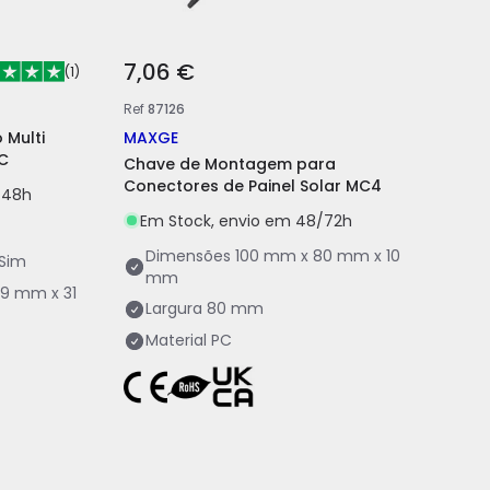
7,06 €
(
1
)
Ref
87126
 Multi
MAXGE
C
Chave de Montagem para
Conectores de Painel Solar MC4
/48h
Em Stock, envio em 48/72h
Dimensões
100 mm x 80 mm x 10
Sim
mm
9 mm x 31
Largura
80 mm
Material
PC