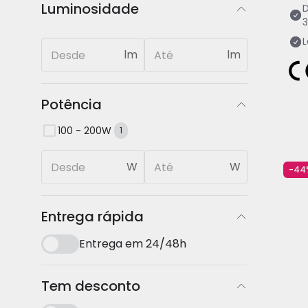
Luminosidade
L
lm
lm
Potência
100 - 200W
1
W
W
-44
Entrega rápida
Entrega em 24/48h
Tem desconto