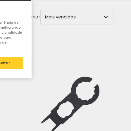
Ordenar
Mais vendidos
eriência de
 melhorando.
uncionalidade
es para
entas
a de
ceitar