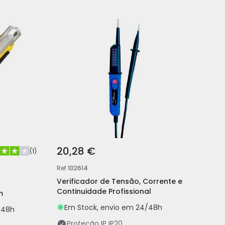
20,28 €
(
1
)
Ref
102614
Verificador de Tensão, Corrente e
Continuidade Profissional
m
Em Stock, envio em 24/48h
/48h
Proteção IP
IP20