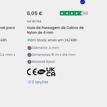
6,05 €
(
2
)
Ref
83784
vel para
Guia de Passagem de Cabos de
Nylon de 4 mm
/48h
Em Stock, envio em 24/48h
Diâmetro
4 mm
10.4 mm x
Dimensões
15 m x Ø4 mm
Material
Nylon
2
opções