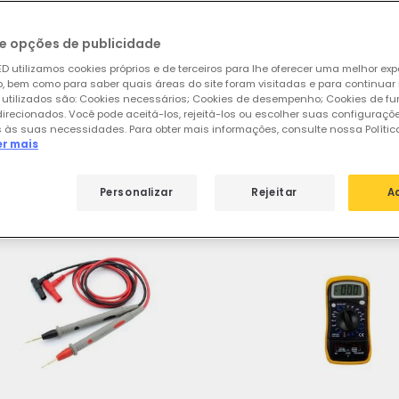
e opções de publicidade
ar
de
61 produtos
31
D utilizamos cookies próprios e de terceiros para lhe oferecer uma melhor exp
 bem como para saber quais áreas do site foram visitadas e para continuar
 utilizados são: Cookies necessários; Cookies de desempenho; Cookies de f
direcionados. Você pode aceitá-los, rejeitá-los ou escolher suas configuraçõ
sos produtos em destaque de
Ferram
 às suas necessidades. Para obter mais informações, consulte nossa Polític
er mais
Personalizar
Rejeitar
A