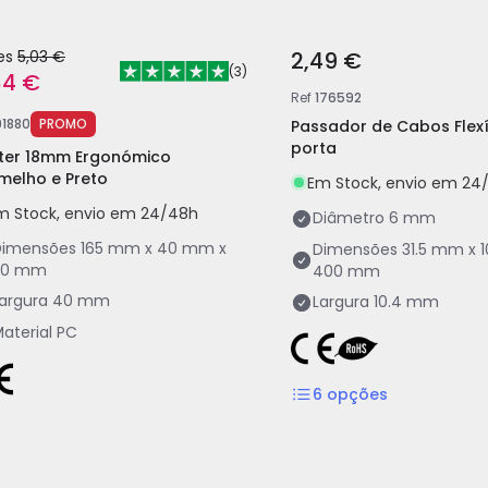
es
5,03 €
2,49 €
(
3
)
84 €
Ref
176592
91880
PROMO
Passador de Cabos Flexí
porta
ter 18mm Ergonómico
melho e Preto
Em Stock, envio em 24
m Stock, envio em 24/48h
Diâmetro
6 mm
Dimensões
165 mm x 40 mm x
Dimensões
31.5 mm x 
20 mm
400 mm
argura
40 mm
Largura
10.4 mm
aterial
PC
6
opções