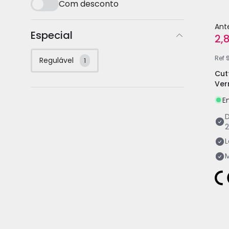
Com desconto
Ant
Especial
2,
Ref
Regulável
1
Cut
Ver
E
L
M