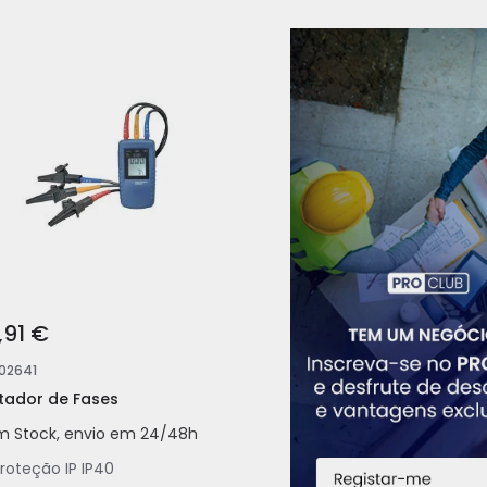
,91 €
102641
tador de Fases
m Stock, envio em 24/48h
roteção IP
IP40