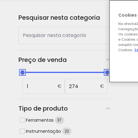
Cookies 
Pesquisar nesta categoria
Mostr
Na efectoLE
navegação,
Pesquisar nesta categoria
Os cookies
e Cookies 
Nos
adaptá-los
Cookies.
L
Preço de venda
€
€
Tipo de produto
Ferramentas
37
Instrumentação
22