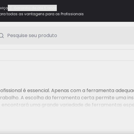
|
rviço
Garantia de até 5 anos
ra todas as vantagens para os Profissionais
Pesquise seu produto
profissional é essencial. Apenas com a ferramenta adequ
trabalho. A escolha da ferramenta certa permite uma inst
cê encontrará uma grande variedade de ferramentas espec
esentamos as ferramentas em detalhe e damos dicas par