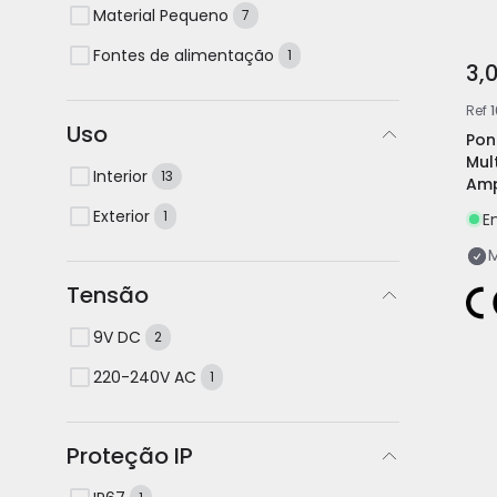
Material Pequeno
7
Fontes de alimentação
1
3,
Ref
Uso
Pon
Mul
Interior
13
Amp
Exterior
1
E
M
Tensão
9V DC
2
220-240V AC
1
Proteção IP