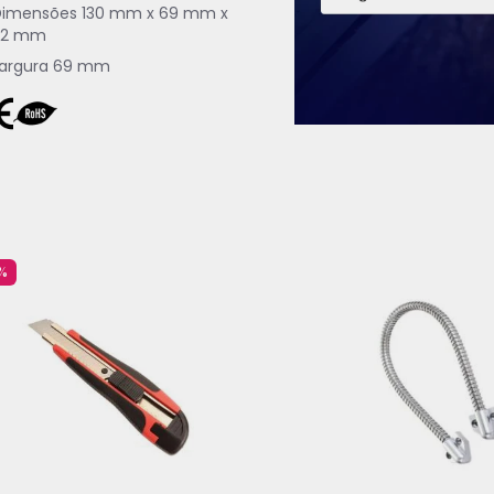
Dimensões
130 mm x 69 mm x
32 mm
argura
69 mm
%