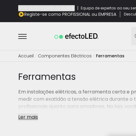
|
Envio grátis a partir de
29,95 €
Equipa de expertos ao seu se
Registe-se como PROFISSIONAL ou EMPRESA
Descub
Accueil
Componentes Eléctricos
Ferramentas
Ferramentas
Em instalações elétricas, a ferramenta certa e 
medir com exatidão a tensão elétrica durante o 
profissionais quanto para amadores. Na loja, vo
conta os aspectos de segurança relevantes. Apr
Ler mais
elétrica.