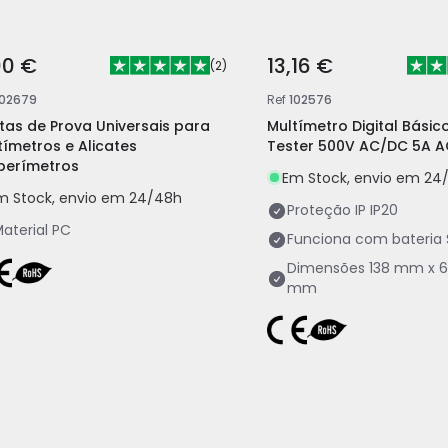
00 €
13,16 €
(
2
)
102679
Ref
102576
tas de Prova Universais para
Multímetro Digital Básico
tímetros e Alicates
Tester 500V AC/DC 5A A
erímetros
Em Stock, envio em 24
m Stock, envio em 24/48h
Proteção IP
IP20
aterial
PC
Funciona com bateria
Dimensões
138 mm x 6
mm