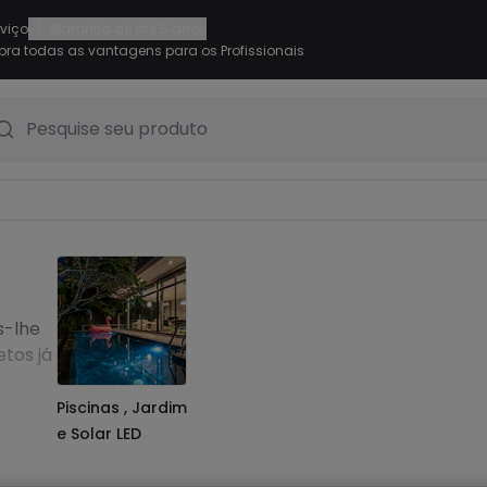
|
rviço
Garantia de até 5 anos
ra todas as vantagens para os Profissionais
Pesquise seu produto
s-lhe
tos já
.
Piscinas , Jardim
e Solar LED