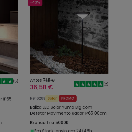
-49%
Antes
71,11 €
(
5
)
(
2
)
36,58 €
Ref
6268
Solar
PROMO
r IP65
Baliza LED Solar Yuma Big com
Detetor Movimento Radar IP65 80cm
h
Branco frio 5000K
Em Stock, envio em 24/48h