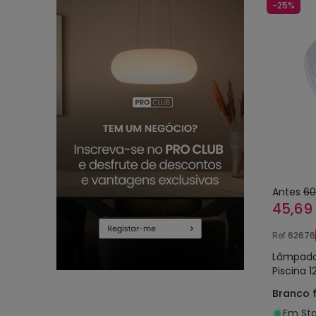
-25%
Antes
60
45,69
Ref
62676
Lâmpada
Piscina 1
Branco f
Em Sto