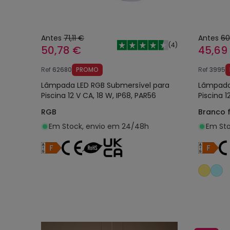
Antes
71,11 €
Antes
60
(
4
)
50,78 €
45,69
Ref
62680
PROMO
Ref
3995
Lâmpada LED RGB Submersível para
Lâmpada
Piscina 12 V CA, 18 W, IP68, PAR56
Piscina 
RGB
Branco f
Em Stock, envio em 24/48h
Em Sto
Adicionar ao carrinho