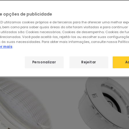
e opções de publicidade
D utilizamos cookies próprios e de terceiros para lhe oferecer uma melhor exp
 bem como para saber quais áreas do site foram visitadas e para continuar
 utilizados são: Cookies necessários; Cookies de desempenho; Cookies de f
direcionados. Você pode aceitá-los, rejeitá-los ou escolher suas configuraçõ
de
Desconto direto ☘️
 às suas necessidades. Para obter mais informações, consulte nossa Polític
er mais
Personalizar
Rejeitar
A