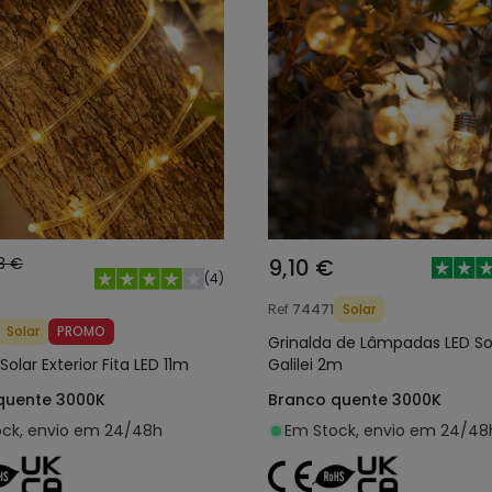
13 €
9,10 €
(
4
)
Ref
74471
Solar
Solar
PROMO
Grinalda de Lâmpadas LED So
Solar Exterior Fita LED 11m
Galilei 2m
quente 3000K
Branco quente 3000K
ck, envio em 24/48h
Em Stock, envio em 24/48