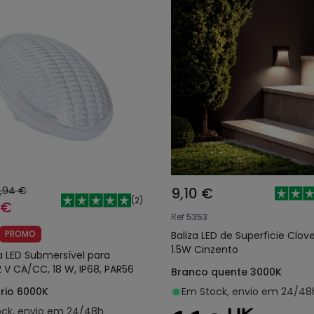
,94 €
9,10 €
(
2
)
 €
Ref
5353
PROMO
Baliza LED de Superficie Clove
1.5W Cinzento
 LED Submersível para
2 V CA/CC, 18 W, IP68, PAR56
Branco quente 3000K
rio 6000K
Em Stock, envio em 24/48
ck, envio em 24/48h