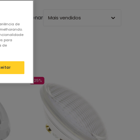
Ordenar
Mais vendidos
eriência de
 melhorando.
uncionalidade
es para
a de
ceitar
-25%