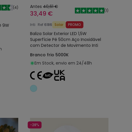
Antes
40,61 €
(
4
)
(
1
)
33,49 €
Inti
Ref
6186
Solar
PROMO
ED 9W
o
Baliza Solar Exterior LED 1,5W
Superfície Pé 50cm Aço Inoxidável
com Detector de Movimento Inti
h
Branco frio 5000K
Em Stock, envio em 24/48h
nho
Adicionar ao carrinho
-28%