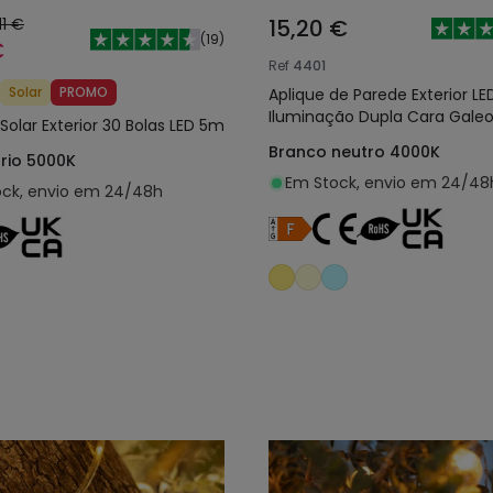
11 €
15,20 €
(
19
)
€
Ref
4401
Solar
PROMO
Aplique de Parede Exterior L
Iluminação Dupla Cara Gale
Solar Exterior 30 Bolas LED 5m
Branco neutro 4000K
rio 5000K
Em Stock, envio em 24/48
ck, envio em 24/48h
Adicionar ao carrinho
Adicionar ao carri