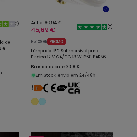
Antes
60,94 €
(
1
)
(
7
)
45,69 €
Ref
3995
PROMO
da de
o e
Lâmpada LED Submersível para
Piscina 12 V CA/CC 18 W IP68 PAR56
Branco quente 3000K
h
Em Stock, envio em 24/48h
nho
Adicionar ao carrinho