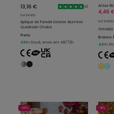
13,16 €
Antes
10,
(
4
)
4,46 
Ref
84451
Ref
54962
Aplique de Parede Exterior Alumínio
Quadrado Onuba
Grinalda 
Preto
Branco f
Em Stock, envio em 48/72h
Em Sto
Adicionar ao carrinho
-25%
-18%