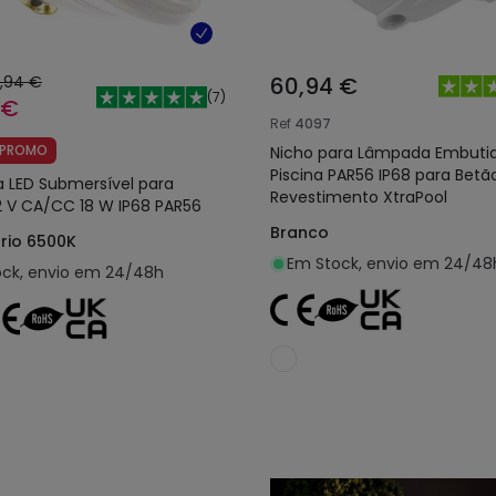
,94 €
60,94 €
(
7
)
 €
Ref
4097
PROMO
Nicho para Lâmpada Embuti
Piscina PAR56 IP68 para Betã
 LED Submersível para
Revestimento XtraPool
12 V CA/CC 18 W IP68 PAR56
Branco
rio 6500K
Em Stock, envio em 24/48
ck, envio em 24/48h
Adicionar ao carrinho
Adicionar ao carri