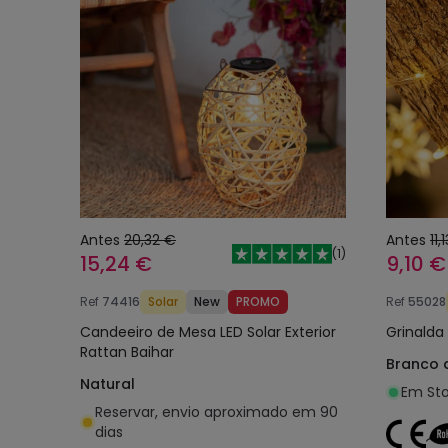
Antes
20,32 €
Antes
11,
(
1
)
15,24 €
9,10 €
Ref
74416
Solar
New
PROMO
Ref
55028
Candeeiro de Mesa LED Solar Exterior
Grinalda 
Rattan Baihar
Branco 
Natural
Em Sto
Reservar, envio aproximado em 90
dias