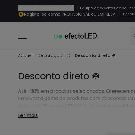
|
Envio grátis a partir de
29,95 €
Equipa de expertos ao seu se
Registe-se como PROFISSIONAL ou EMPRESA
Descub
Accueil
Decoração LED
Desconto direto ☘️
Desconto direto ☘️
Até -30% em produtos selecionados. Oferecemo
uma vasta gama de produtos com descontos dire
aplicados. Procure a ?? entre os nossos produtos
Ler mais