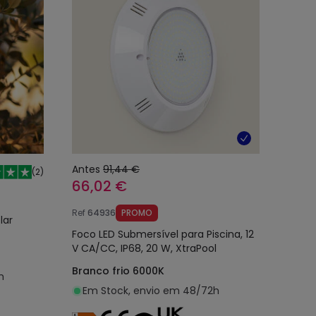
Antes
91,44 €
(
2
)
66,02 €
Ref
64936
PROMO
lar
Foco LED Submersível para Piscina, 12
V CA/CC, IP68, 20 W, XtraPool
Branco frio 6000K
h
Em Stock, envio em 48/72h