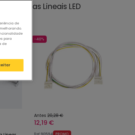
rios Barras Lineais LED
eriência de
 melhorando.
uncionalidade
es para
-40%
a de
ceitar
Antes
20,28 €
12,19 €
Ref
90594
PROMO
a Linear