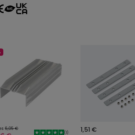
%
es
6,05 €
1,51 €
(
1
)