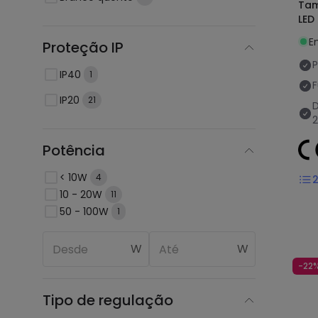
Tam
LED
E
Proteção IP
P
IP40
1
F
IP20
21
Potência
< 10W
4
10 - 20W
11
50 - 100W
1
W
W
-22
Tipo de regulação