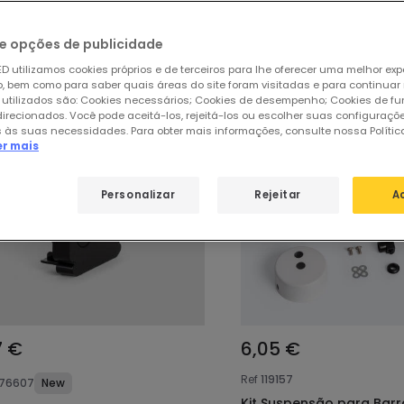
sos produtos em destaque de
Accessó
e opções de publicidade
D utilizamos cookies próprios e de terceiros para lhe oferecer uma melhor exp
 bem como para saber quais áreas do site foram visitadas e para continuar
 utilizados são: Cookies necessários; Cookies de desempenho; Cookies de f
direcionados. Você pode aceitá-los, rejeitá-los ou escolher suas configuraçõ
 às suas necessidades. Para obter mais informações, consulte nossa Polític
er mais
Personalizar
Rejeitar
A
7 €
6,05 €
Ref
119157
176607
New
Kit Suspensão para Barr