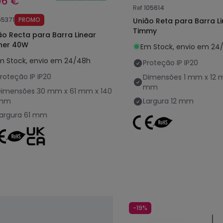
06 €
Ref
105614
65371
PROMO
União Reta para Barra Li
Timmy
ão Recta para Barra Linear
ner 40W
Em Stock, envio em 24
m Stock, envio em 24/48h
Proteção IP
IP20
roteção IP
IP20
Dimensões
1 mm x 12 
mm
Dimensões
30 mm x 61 mm x 140
mm
Largura
12 mm
argura
61 mm
-19%