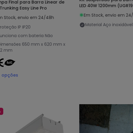
pa Final para Barra Linear de
LED 40W 1200mm (UGR19
 Trunking Easy Line Pro
Em Stock, envio em 24
m Stock, envio em 24/48h
Material
Aço inoxidável
roteção IP
IP20
unciona com bateria
Não
Dimensões
650 mm x 620 mm x
22 mm
2
opções
%