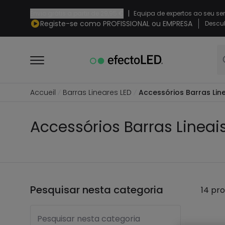
|
Envio grátis a partir de
29,95 €
Equipa de expertos ao seu se
Registe-se como PROFISSIONAL ou EMPRESA
Descub
Accueil
Barras Lineares LED
Accessórios Barras Line
Accessórios Barras Lineai
Pesquisar nesta categoria
14 pr
Pesquisar nesta categoria