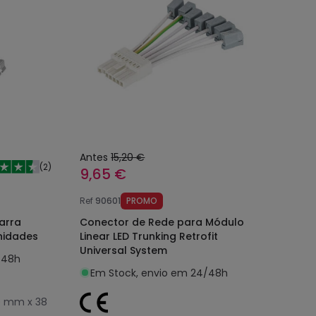
Antes
15,20 €
(
2
)
9,65 €
Ref
90601
PROMO
arra
Conector de Rede para Módulo
Unidades
Linear LED Trunking Retrofit
Universal System
/48h
Em Stock, envio em 24/48h
0 mm x 38