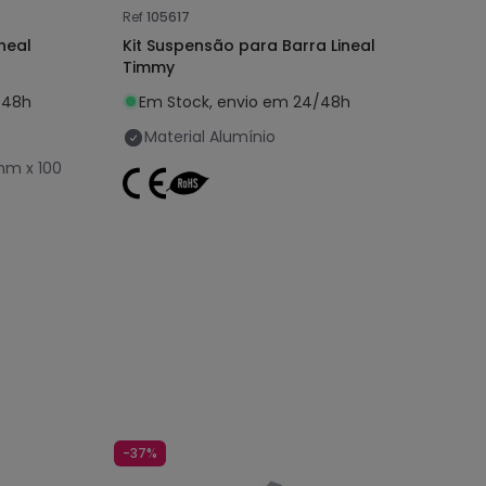
Ref
105617
neal
Kit Suspensão para Barra Lineal
Timmy
/48h
Em Stock, envio em 24/48h
Material
Alumínio
mm x 100
-37%