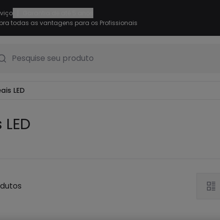
|
rviço
Garantia de até 5 anos
ra todas as vantagens para os Profissionais
Pesquise seu produto
ais LED
s LED
odutos