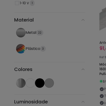
1-10 V
1
Material
Metal
22
Ant
91
Plástico
3
Ref
Mód
Colores
160
Pul
E
P
Luminosidade