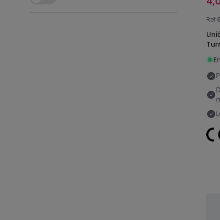
4,
Ref
Uni
Tur
E
P
L