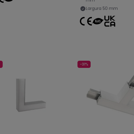
Largura
50 mm
%
-31%