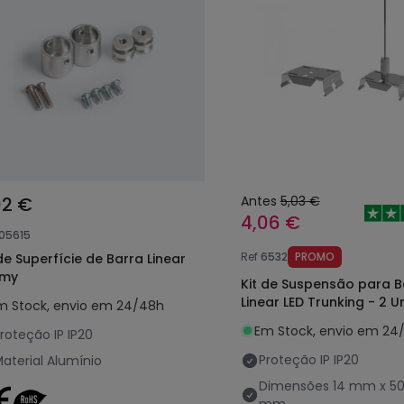
02 €
Antes
5,03 €
4,06 €
105615
Ref
6532
PROMO
 de Superfície de Barra Linear
mmy
Kit de Suspensão para B
Linear LED Trunking - 2 
m Stock, envio em 24/48h
Em Stock, envio em 24
roteção IP
IP20
Proteção IP
IP20
aterial
Alumínio
Dimensões
14 mm x 5
mm