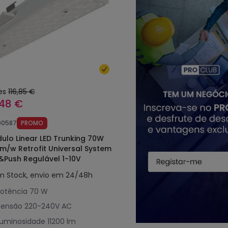
es
116,85 €
,48 €
90587
PROMO
ulo Linear LED Trunking 70W
lm/w Retrofit Universal System
l&Push Regulável 1-10V
m Stock, envio em 24/48h
otência
70 W
Tensão
220-240V AC
Luminosidade
11200 lm