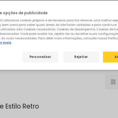
e opções de publicidade
D utilizamos cookies próprios e de terceiros para lhe oferecer uma melhor exp
 bem como para saber quais áreas do site foram visitadas e para continuar
 utilizados são: Cookies necessários; Cookies de desempenho; Cookies de f
direcionados. Você pode aceitá-los, rejeitá-los ou escolher suas configuraçõ
 às suas necessidades. Para obter mais informações, consulte nossa Polític
er mais
Pé
Personalizar
Rejeitar
A
de
Estilo Retro