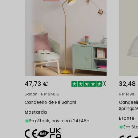
47,73 €
32,48
(
1
)
Sahani
Ref
64015
Ref
1488
Candeeiro de Pé Sahani
Candeeir
Springst
Mostarda
Bronze
Em Stock, envio em 24/48h
Em Sto