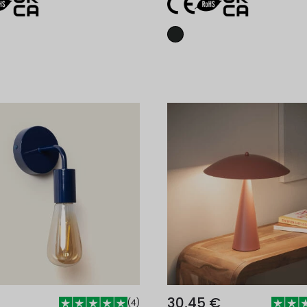
Adicionar ao carrinho
Adicionar ao carri
30,45 €
(
4
)