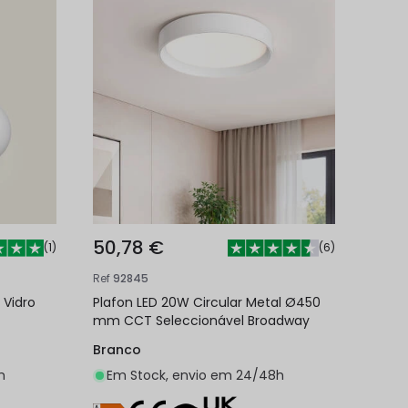
50,78 €
(
1
)
(
6
)
Ref
92845
 Vidro
Plafon LED 20W Circular Metal Ø450
mm CCT Seleccionável Broadway
Branco
h
Em Stock, envio em 24/48h