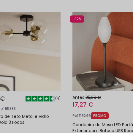
-32%
 €
Antes
25,36 €
(
4
)
17,27 €
Ref
95383
Ref
119246
PROMO
o de Teto Metal e Vidro
Gold 3 Focos
Candeeiro de Mesa LED Portát
Exterior com Bateria USB Rec