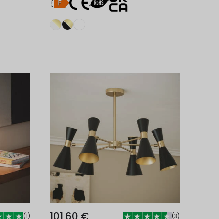
nho
Adicionar ao carrinho
101,60 €
(
1
)
(
3
)