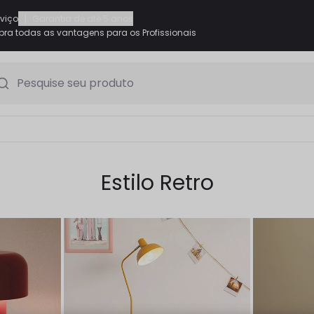
|
rviço
Garantia de até 5 anos
ra todas as vantagens para os Profissionais
Pesquise seu produto
Estilo Retro