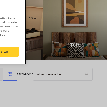
eriência de
 melhorando.
uncionalidade
es para
a de
Parede
Teto
ceitar
Ordenar
Mais vendidos