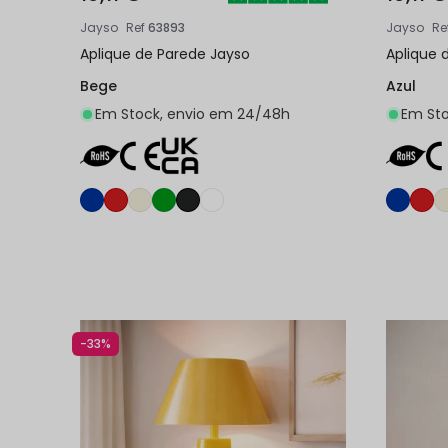
Jayso
Ref
63893
Jayso
Re
Aplique de Parede Jayso
Aplique 
Bege
Azul
Em Stock, envio em 24/48h
Em Sto
Adicionar ao carrinho
-33%