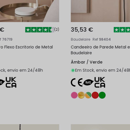
 €
35,53 €
(
2
)
f
76719
Baudelaire
Ref
98404
o Flexo Escritorio de Metal
Candeeiro de Parede Metal e
Baudelaire
Âmbar / Verde
ck, envio em 24/48h
Em Stock, envio em 24/48
Adicionar ao carrinho
Adicionar ao carri