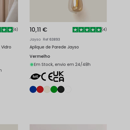
10,11 €
(
6
)
(
4
)
Jayso
Ref
63893
 Vidro
Aplique de Parede Jayso
Vermelho
Em Stock, envio em 24/48h
h
nho
Adicionar ao carrinho