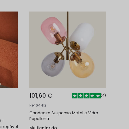
101,60 €
(
4
)
Ref
64412
Candeeiro Suspenso Metal e Vidro
Papallona
il
arregável
Multicolorido