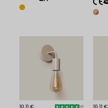
Adicionar ao carrinho
10,11 €
10,11 €
(
4
)