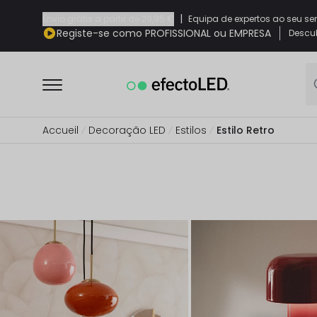
|
Envio grátis a partir de
29,95 €
Equipa de expertos ao seu se
Registe-se como PROFISSIONAL ou EMPRESA
Descub
Accueil
Decoração LED
Estilos
Estilo Retro