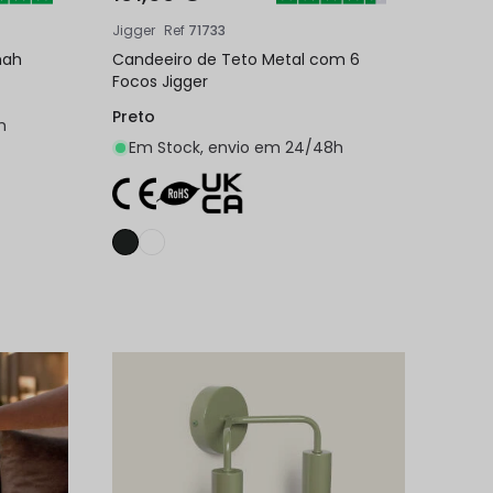
Jigger
Ref
71733
mah
Candeeiro de Teto Metal com 6
Focos Jigger
Preto
h
Em Stock, envio em 24/48h
nho
Adicionar ao carrinho