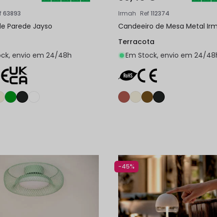
f
63893
Irmah
Ref
112374
de Parede Jayso
Candeeiro de Mesa Metal Ir
Terracota
ck, envio em 24/48h
Em Stock, envio em 24/48
Adicionar ao carrinho
Adicionar ao carri
-45%