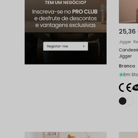
25,36
Jigger
Re
Candeeir
Jigger
Branco
Em Sto