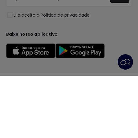
Liquidação OutLED
Estilos
Li e aceito a
Política de privacidade
Coleções
LoveYouGreen
Baixe nosso aplicativo
Condições Gerais
Política de privacidade
Política dos Cookies
Preferências de cookies
Serviço Pós-Venda
Aviso Legal
© Todos os direitos reservados | PRISMICA S.L. - VAT