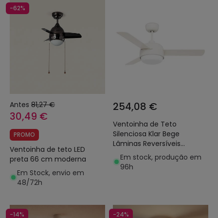
-62%
Antes
81,27 €
254,08 €
30,49 €
Ventoinha de Teto
Silenciosa Klar Bege
PROMO
Lâminas Reversíveis
Ventoinha de teto LED
106.6cm Motor DC LEDS-C4
Em stock, produção em
preta 66 cm moderna
30-4864-16-F9
96h
Em Stock, envio em
48/72h
-14%
-24%