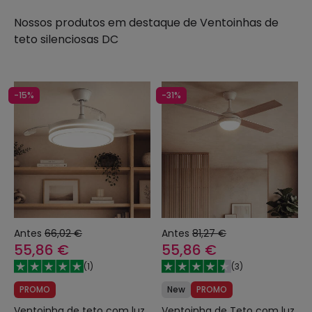
Nossos produtos em destaque de
Ventoinhas de
teto silenciosas DC
-15%
-31%
Antes
66,02 €
Antes
81,27 €
55,86 €
55,86 €
(
1
)
(
3
)
PROMO
New
PROMO
Ventoinha de teto com luz
Ventoinha de Teto com luz