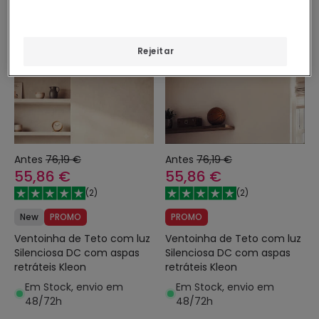
-27%
-27%
Rejeitar
Antes
76,19 €
Antes
76,19 €
55,86 €
55,86 €
(
2
)
(
2
)
New
PROMO
PROMO
Ventoinha de Teto com luz
Ventoinha de Teto com luz
Silenciosa DC com aspas
Silenciosa DC com aspas
retráteis Kleon
retráteis Kleon
Em Stock, envio em
Em Stock, envio em
48/72h
48/72h