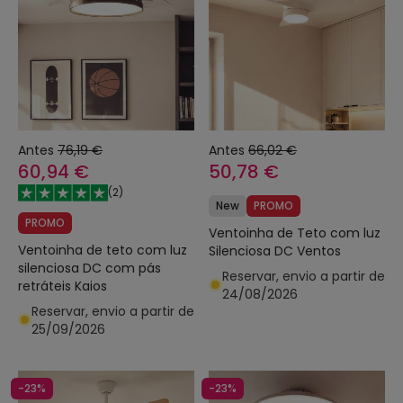
Antes
76,19 €
Antes
66,02 €
60,94 €
50,78 €
(
2
)
New
PROMO
PROMO
Ventoinha de Teto com luz
Ventoinha de teto com luz
Silenciosa DC Ventos
silenciosa DC com pás
Reservar, envio a partir de
retráteis Kaios
24/08/2026
Reservar, envio a partir de
25/09/2026
-23%
-23%