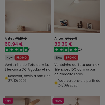
Antes
76,19 €
Antes
101,60 €
60,94 €
86,39 €
(
1
)
(
2
)
New
PROMO
New
PROMO
Ventoinha de Teto com luz
Ventoinha de Teto com luz
Silenciosa DC Algodão Alma
Silenciosa DC com aspas
de madeira Leros
Reservar, envio a partir de
27/10/2026
Reservar, envio a partir de
24/08/2026
-15%
-60%