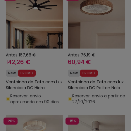
Antes
167,68 €
Antes
76,19 €
142,26 €
60,94 €
New
PROMO
New
PROMO
Ventoinha de Teto com Luz
Ventoinha de Teto com luz
Silenciosa DC Hidra
Silenciosa DC Rattan Nala
Reservar, envio
Reservar, envio a partir de
aproximado em 90 dias
27/10/2026
-20%
-15%