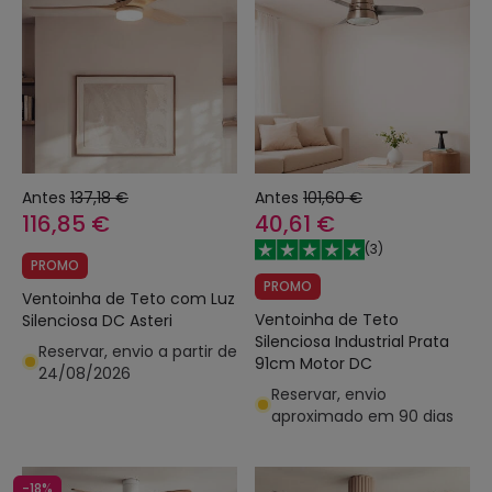
Antes
137,18 €
Antes
101,60 €
116,85 €
40,61 €
(
3
)
PROMO
PROMO
Ventoinha de Teto com Luz
Ventoinha de Teto
Silenciosa DC Asteri
Silenciosa Industrial Prata
Reservar, envio a partir de
91cm Motor DC
24/08/2026
Reservar, envio
aproximado em 90 dias
-18%