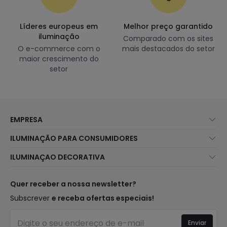
Líderes europeus em
Melhor preço garantido
iluminação
Comparado com os sites
O e-commerce com o
mais destacados do setor
maior crescimento do
setor
EMPRESA
Sobre Nós
ILUMINAÇÃO PARA CONSUMIDORES
Atendimento ao Cliente
Novidades Iluminação
ILUMINAÇAO DECORATIVA
Métodos de Envio
Marcas
Novidades Candeeiros
Métodos de Pagamento
Tipos de Caps
Tendências
Quer receber a nossa newsletter?
É Profissional?
Calculadora
Marcas de Decoração Premium
Subscrever
e receba ofertas especiais!
Perguntas Frequentes (FAQ)
Orçamentos
Novidades em Decoração
Iniciar sessão
Iluminação para empresas
Enviar
Espaços