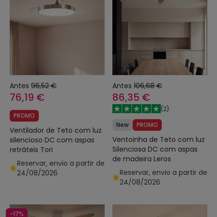
Antes
96,52 €
Antes
106,68 €
76,19 €
86,35 €
(
2
)
PROMO
New
PROMO
Ventilador de Teto com luz
Ventoinha de Teto com luz
silencioso DC com aspas
Silenciosa DC com aspas
retráteis Tori
de madeira Leros
Reservar, envio a partir de
Reservar, envio a partir de
24/08/2026
24/08/2026
-17%