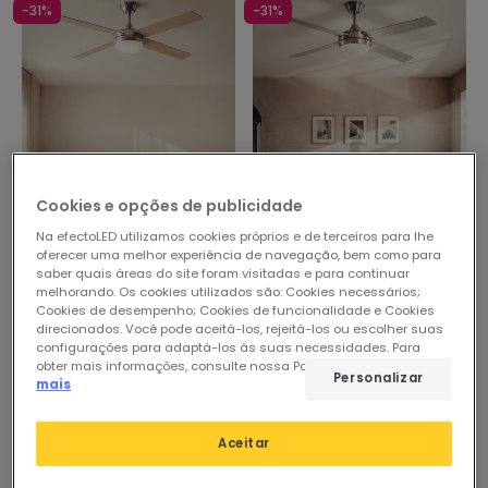
-31%
-31%
Cookies e opções de publicidade
Antes
81,27 €
Antes
81,27 €
Na efectoLED utilizamos cookies próprios e de terceiros para lhe
55,86 €
55,86 €
oferecer uma melhor experiência de navegação, bem como para
saber quais áreas do site foram visitadas e para continuar
(
3
)
(
3
)
melhorando. Os cookies utilizados são: Cookies necessários;
Cookies de desempenho; Cookies de funcionalidade e Cookies
PROMO
PROMO
direcionados. Você pode aceitá-los, rejeitá-los ou escolher suas
Ventoinha de Teto com luz
Ventoinha de Teto com luz
configurações para adaptá-los às suas necessidades. Para
obter mais informações, consulte nossa Política de Cookies.
Ler
Silenciosa DC com aspas
Silenciosa DC com aspas
Personalizar
mais
de madeira Navy Evo
de madeira Navy Evo
Em Stock, envio em
Em Stock, envio em
48/72h
48/72h
Aceitar