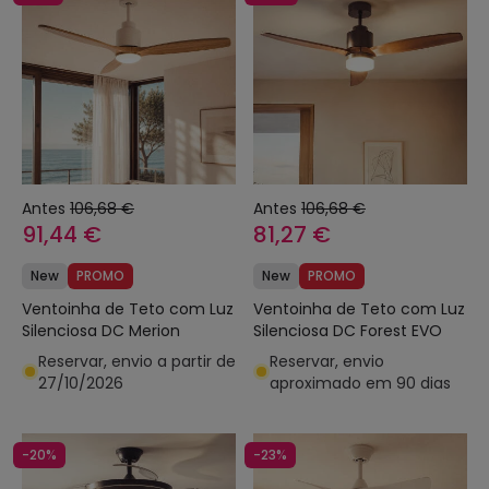
Antes
106,68 €
Antes
106,68 €
91,44 €
81,27 €
New
PROMO
New
PROMO
Ventoinha de Teto com Luz
Ventoinha de Teto com Luz
Silenciosa DC Merion
Silenciosa DC Forest EVO
Reservar, envio a partir de
Reservar, envio
27/10/2026
aproximado em 90 dias
-20%
-23%