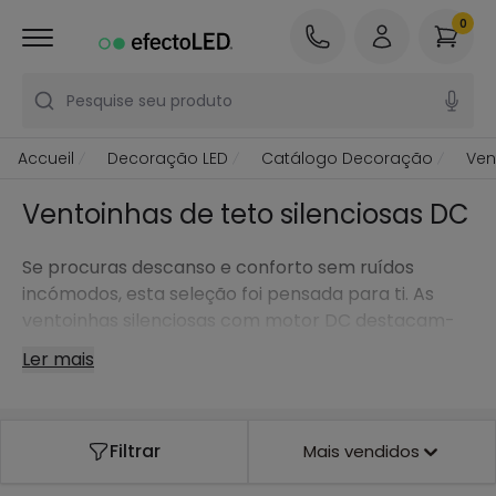
0
Pesquise seu produto
Accueil
Decoração LED
Catálogo Decoração
Ven
Ventoinhas de teto silenciosas DC
Se procuras descanso e conforto sem ruídos
incómodos, esta seleção foi pensada para ti. As
ventoinhas silenciosas com motor DC destacam-
se pelo funcionamento suave e estável, pelo baixo
Ler mais
consumo em uso continuado e por oferecerem
uma brisa agradável mesmo a baixas velocidades,
ideal para quartos e espaços onde o silêncio
Filtrar
Mais vendidos
importa.