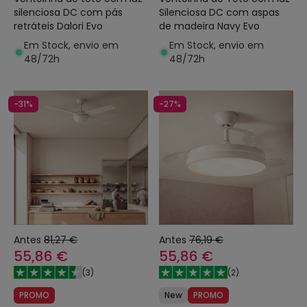
silenciosa DC com pás
Silenciosa DC com aspas
retráteis Dalori Evo
de madeira Navy Evo
Em Stock, envio em
Em Stock, envio em
48/72h
48/72h
-31%
-27%
Antes
81,27 €
Antes
76,19 €
55,86 €
55,86 €
(
3
)
(
2
)
PROMO
New
PROMO