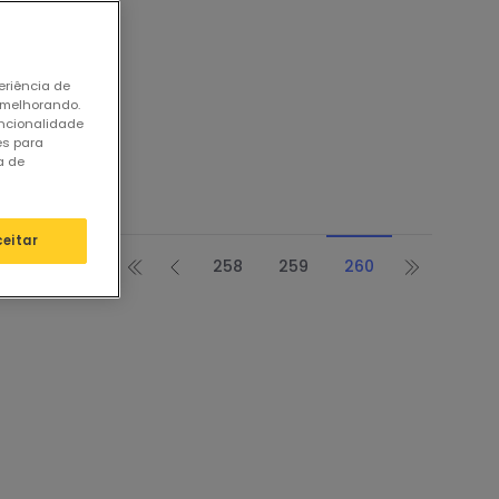
ação
eriência de
 melhorando.
uncionalidade
es para
a de
e.
ceitar
258
259
260