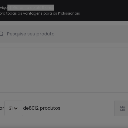
|
rviço
Garantia de até 5 anos
ra todas as vantagens para os Profissionais
Pesquise seu produto
ar
de
8012 produtos
31