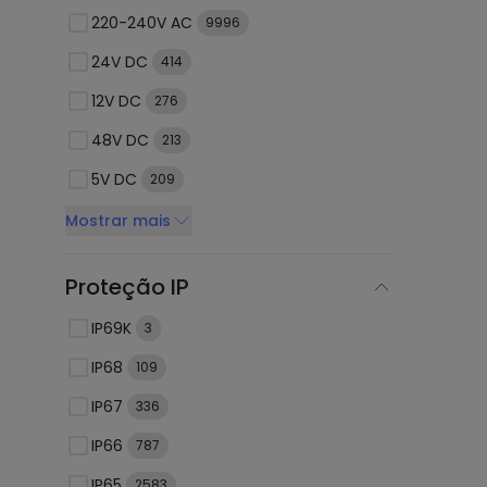
220-240V AC
9996
24V DC
414
12V DC
276
48V DC
213
5V DC
209
Mostrar mais
Proteção IP
IP69K
3
IP68
109
IP67
336
IP66
787
IP65
2583