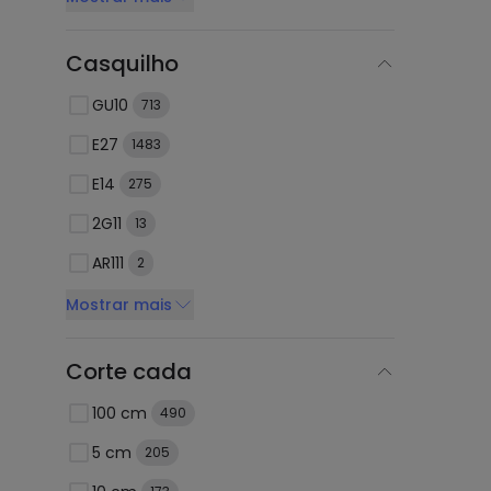
Casquilho
GU10
713
E27
1483
E14
275
2G11
13
AR111
2
Mostrar mais
Corte cada
100 cm
490
5 cm
205