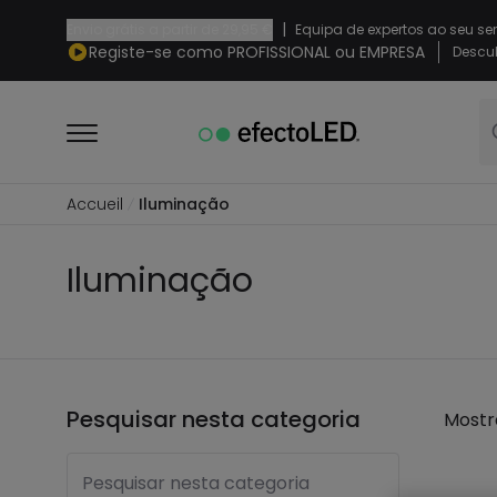
|
Envio grátis a partir de
29,95 €
Equipa de expertos ao seu se
Registe-se como PROFISSIONAL ou EMPRESA
Descub
Accueil
Iluminação
Iluminação
Pesquisar nesta categoria
Mostr
Pesquisar nesta categoria