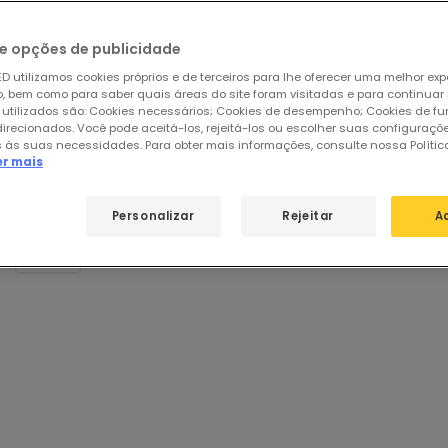
sos produtos em destaque de
Ilumin
e opções de publicidade
D utilizamos cookies próprios e de terceiros para lhe oferecer uma melhor exp
 bem como para saber quais áreas do site foram visitadas e para continuar
ultados para a sua pesquisa
"
"
 utilizados são: Cookies necessários; Cookies de desempenho; Cookies de f
fique a ortografia de todas as palavras.
direcionados. Você pode aceitá-los, rejeitá-los ou escolher suas configuraçõ
ize outras palavras semelhantes ou mais gerais.
 às suas necessidades. Para obter mais informações, consulte nossa Polític
recisar de ajuda, pode visitar a nossa secção de Apoio ao Client
er mais
Personalizar
Rejeitar
A
ar
de
8012 produtos
31