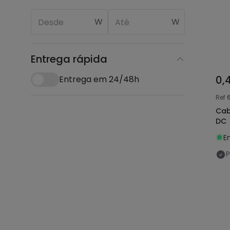
W
W
Entrega rápida
0,
Entrega em 24/48h
Ref
Cab
DC
E
P