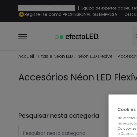
|
Envio grátis a partir de
29,95 €
Equipa de expertos ao seu se
Registe-se como PROFISSIONAL ou EMPRESA
Descub
Accueil
Fitas e Neon LED
Néon LED Flexível
Accesór
Accesórios Néon LED Flexí
Cookies 
Pesquisar nesta categoria
5 pro
Na efectoLE
navegação,
Os cookies
Pesquisar nesta categoria
e Cookies 