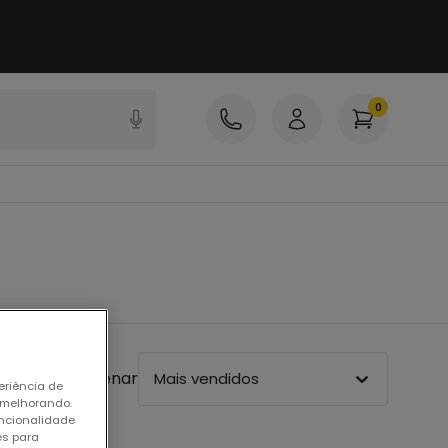
0
Ordenar
Mais vendidos
eriência de
 melhorando.
uncionalidade
es para