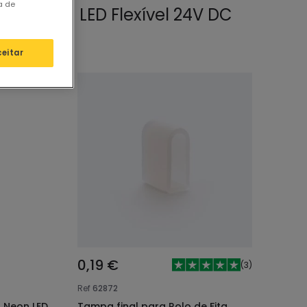
a de
ios Néon LED Flexível 24V DC
ceitar
0,19 €
(
3
)
Ref
62872
 Neon LED
Tampa final para Rolo de Fita