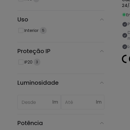
24/
E
Uso
P
Interior
5
L
Proteção IP
IP20
3
Luminosidade
lm
lm
Potência