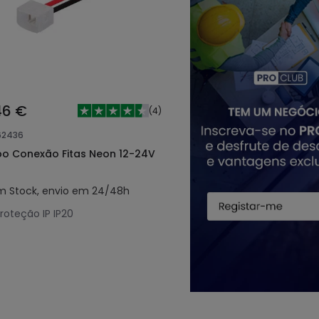
46 €
(
4
)
62436
o Conexão Fitas Neon 12-24V
m Stock, envio em 24/48h
roteção IP
IP20