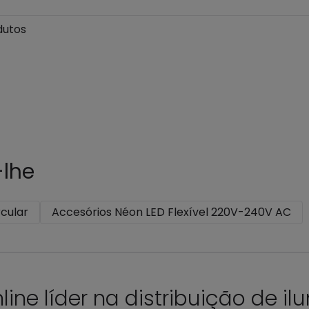
dutos
lhe
rcular
Accesórios Néon LED Flexível 220V-240V AC
nline líder na distribuição de i