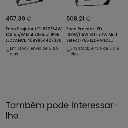
457,39 €
508,21 €
Foco Projetor LED 672/54W
Foco Projetor LED
143 lm/W Multi Select IP66
133W/115W 141 lm/W Multi
LEDVANCE 4099854427336
Select IP66 LEDVANCE
4099854427527
Em Stock, envio de 5 a 9
Em Stock, envio de 5 a 9
dias
dias
Também pode interessar-
lhe