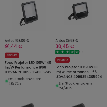
Antes
193,09 €
Antes
35,53 €
91,44 €
30,45 €
(
1
)
PROMO
PROMO
Foco Projetor LED 100W 140
Foco Projetor LED 41W 133
lm/W Performance IP66
lm/W Performance IP66
LEDVANCE 4099854306242
LEDVANCE 4099854305924
Em Stock, envio em
Em Stock, envio em
48/72h
24/48h