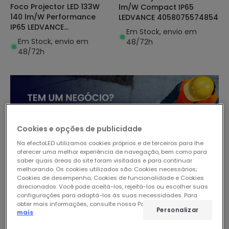
Foco Projector LED 133W
lm/W Compact IP65
140 lm/W Performance
LEDVANCE 4058075574854
IP65 LEDVANCE
Em Stock, envio em
4099854306365
Em Stock, envio em
48/72h
48/72h
Cookies e opções de publicidade
Na efectoLED utilizamos cookies próprios e de terceiros para lhe
oferecer uma melhor experiência de navegação, bem como para
saber quais áreas do site foram visitadas e para continuar
melhorando. Os cookies utilizados são: Cookies necessários;
Cookies de desempenho; Cookies de funcionalidade e Cookies
direcionados. Você pode aceitá-los, rejeitá-los ou escolher suas
configurações para adaptá-los às suas necessidades. Para
obter mais informações, consulte nossa Política de Cookies.
Ler
Personalizar
mais
-33%
-15%