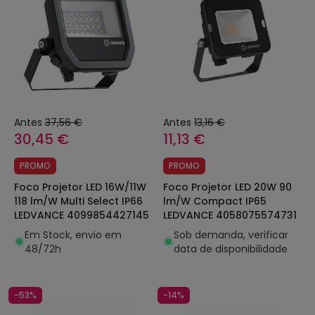
Antes
37,56 €
Antes
13,16 €
30,45 €
11,13 €
PROMO
PROMO
Foco Projetor LED 16W/11W
Foco Projetor LED 20W 90
118 lm/W Multi Select IP66
lm/W Compact IP65
LEDVANCE 4099854427145
LEDVANCE 4058075574731
Em Stock, envio em
Sob demanda, verificar
48/72h
data de disponibilidade
-53%
-14%