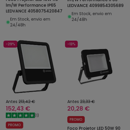
lm/W Performance IP65
LEDVANCE 4099854305689
LEDVANCE 4058075420847
Em Stock, envio em
Em Stock, envio em
24/48h
24/48h
-29%
-13%
Antes
213,42 €
Antes
23,33 €
152,43 €
20,28 €
(
1
)
PROMO
PROMO
Foco Projetor LED 50W 90