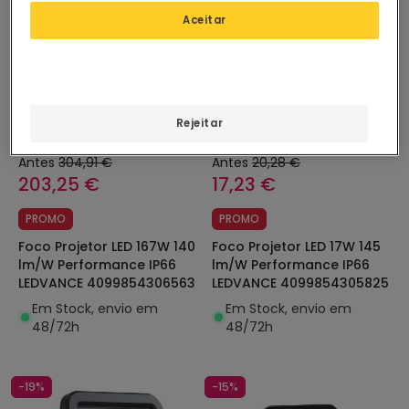
Aceitar
Rejeitar
Antes
304,91 €
Antes
20,28 €
203,25 €
17,23 €
PROMO
PROMO
Foco Projetor LED 167W 140
Foco Projetor LED 17W 145
lm/W Performance IP66
lm/W Performance IP66
LEDVANCE 4099854306563
LEDVANCE 4099854305825
Em Stock, envio em
Em Stock, envio em
48/72h
48/72h
-19%
-15%