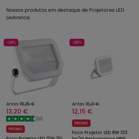
Nossos produtos em destaque de
Projetores LED
Ledvance
-28%
-25%
Antes
18,25 €
Antes
16,21 €
13,20 €
12,15 €
(
2
)
PROMO
PROMO
Foco Projetor LED 8W 133
Foco Projetor LED 10W 110
lm/W Performance IP66