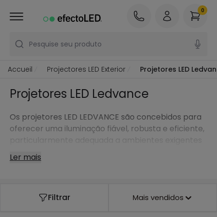
0
Pesquise seu produto
Accueil
Projectores LED Exterior
Projetores LED Ledva
Projetores LED Ledvance
Os projetores LED LEDVANCE são concebidos para
oferecer uma iluminação fiável, robusta e eficiente,
particularmente adequada a ambientes exigentes
e a usos intensivos. Herdeira da experiência OSRAM,
Ler mais
a marca LEDVANCE disponibiliza soluções de
iluminação LED reconhecidas pela eficiência
energética, durabilidade e excelente relação
Filtrar
Mais vendidos
desempenho/preço, tanto para aplicações
profissionais como residenciais.