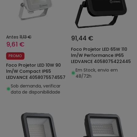
Antes
11,13 €
91,44 €
9,61 €
Foco Projetor LED 65W 110
lm/W Performance IP65
PROMO
LEDVANCE 4058075422445
Foco Projetor LED 10W 90
Em Stock, envio em
lm/W Compact IP65
48/72h
LEDVANCE 4058075574557
Sob demanda, verificar
data de disponibilidade