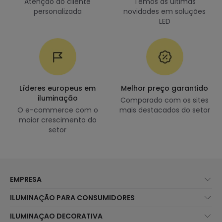
Atenção ao cliente
Temos as últimas
personalizada
novidades em soluções
LED
Líderes europeus em
Melhor preço garantido
iluminação
Comparado com os sites
O e-commerce com o
mais destacados do setor
maior crescimento do
setor
EMPRESA
Sobre Nós
ILUMINAÇÃO PARA CONSUMIDORES
Atendimento ao Cliente
Novidades Iluminação
ILUMINAÇAO DECORATIVA
Métodos de Envio
Marcas