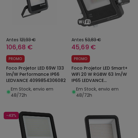
Antes
121,93 €
Antes
53,83 €
106,68 €
45,69 €
PROMO
PROMO
Foco Projetor LED 69W 133
Foco Projetor LED Smart+
lm/W Performance IP66
WiFi 20 W RGBW 63 lm/W
LEDVANCE 4099854306082
IP65 LEDVANCE
4099854739880
Em Stock, envio em
Em Stock, envio em
48/72h
48/72h
-43%