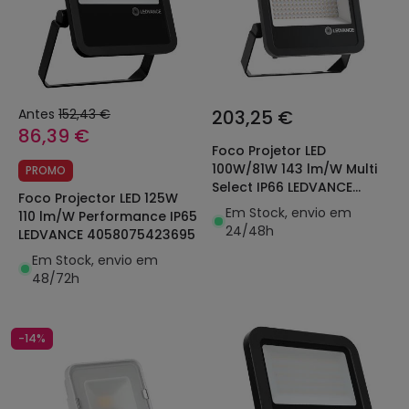
Antes
152,43 €
203,25 €
86,39 €
Foco Projetor LED
100W/81W 143 lm/W Multi
PROMO
Select IP66 LEDVANCE
Foco Projector LED 125W
4099854427428
Em Stock, envio em
110 lm/W Performance IP65
24/48h
LEDVANCE 4058075423695
Em Stock, envio em
48/72h
-14%