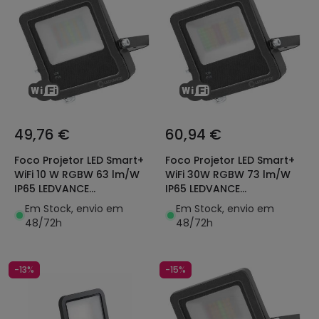
49,76 €
60,94 €
Foco Projetor LED Smart+
Foco Projetor LED Smart+
WiFi 10 W RGBW 63 lm/W
WiFi 30W RGBW 73 lm/W
IP65 LEDVANCE
IP65 LEDVANCE
4099854739903
4058075474642
Em Stock, envio em
Em Stock, envio em
48/72h
48/72h
-13%
-15%