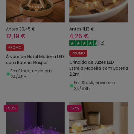
Antes
30,45 €
Antes
11,13 €
12,19 €
4,26 €
(
2
)
PROMO
PROMO
Árvore de Natal Madeira LED
Grinalda de Luzes LED
com Bateria Gaspar
Estrela Madeira com Bateria
Em Stock, envio em
2.2m
24/48h
Em Stock, envio em
24/48h
-59%
-57%