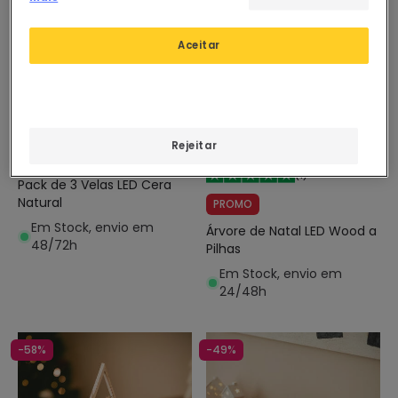
Aceitar
20,28 €
Antes
14,18 €
Rejeitar
5,68 €
(
1
)
(
1
)
Pack de 3 Velas LED Cera
Natural
PROMO
Em Stock, envio em
Árvore de Natal LED Wood a
48/72h
Pilhas
Em Stock, envio em
24/48h
-58%
-49%