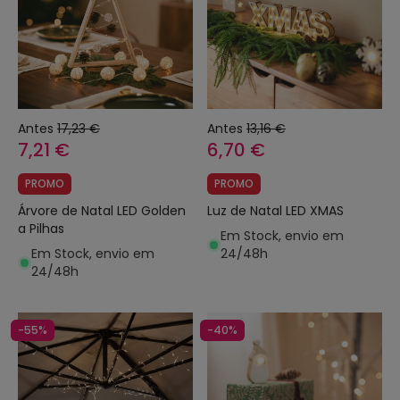
Antes
17,23 €
Antes
13,16 €
7,21 €
6,70 €
PROMO
PROMO
Árvore de Natal LED Golden
Luz de Natal LED XMAS
a Pilhas
Em Stock, envio em
Em Stock, envio em
24/48h
24/48h
-55%
-40%