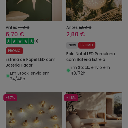
Antes
11,13 €
Antes
5,03 €
6,70 €
2,80 €
(
1
)
New
PROMO
PROMO
Bola Natal LED Porcelana
Estrela de Papel LED com
com Bateria Estrela
Bateria Hadar
Em Stock, envio em
Em Stock, envio em
48/72h
24/48h
-37%
-48%