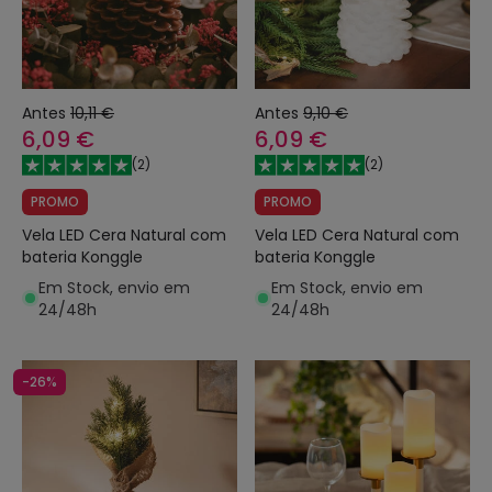
Antes
10,11 €
Antes
9,10 €
6,09 €
6,09 €
(
2
)
(
2
)
PROMO
PROMO
Vela LED Cera Natural com
Vela LED Cera Natural com
bateria Konggle
bateria Konggle
Em Stock, envio em
Em Stock, envio em
24/48h
24/48h
-26%