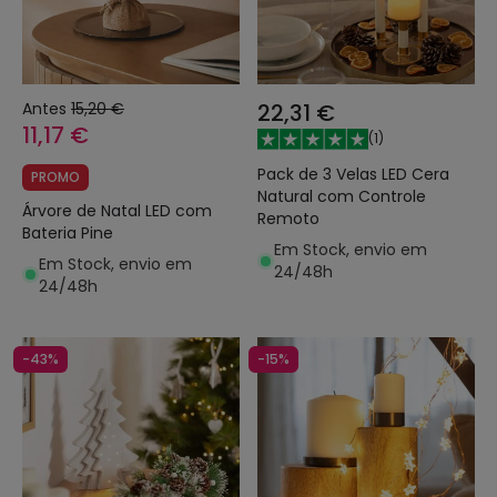
Antes
15,20 €
22,31 €
11,17 €
(
1
)
Pack de 3 Velas LED Cera
PROMO
Natural com Controle
Árvore de Natal LED com
Remoto
Bateria Pine
Em Stock, envio em
Em Stock, envio em
24/48h
24/48h
-43%
-15%