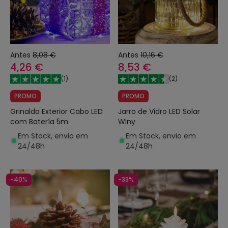
Antes
8,08 €
Antes
10,16 €
4,26 €
8,53 €
(
1
)
(
2
)
PROMO
PROMO
Grinalda Exterior Cabo LED
Jarro de Vidro LED Solar
com Batería 5m
Winy
Em Stock, envio em
Em Stock, envio em
24/48h
24/48h
-40%
-33%