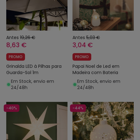
Antes
19,26 €
Antes
5,03 €
8,63 €
3,04 €
PROMO
PROMO
Grinalda LED à Pilhas para
Papai Noel de Led em
Guarda-Sol 1m
Madeira com Bateria
Em Stock, envio em
Em Stock, envio em
24/48h
24/48h
-40%
-44%