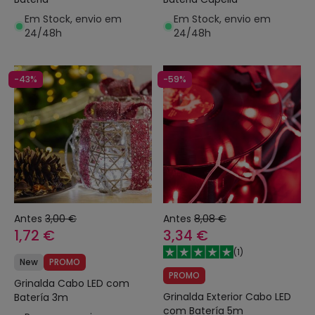
Em Stock, envio em
Em Stock, envio em
24/48h
24/48h
-43%
-59%
Antes
3,00 €
Antes
8,08 €
1,72 €
3,34 €
(
1
)
New
PROMO
PROMO
Grinalda Cabo LED com
Grinalda Exterior Cabo LED
Batería 3m
com Batería 5m