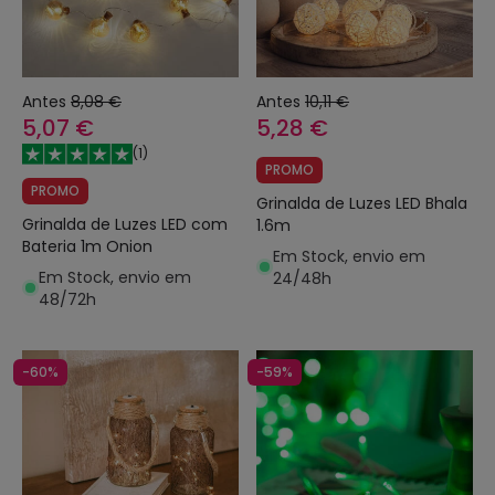
Antes
8,08 €
Antes
10,11 €
5,07 €
5,28 €
(
1
)
PROMO
PROMO
Grinalda de Luzes LED Bhala
Grinalda de Luzes LED com
1.6m
Bateria 1m Onion
Em Stock, envio em
Em Stock, envio em
24/48h
48/72h
-60%
-59%