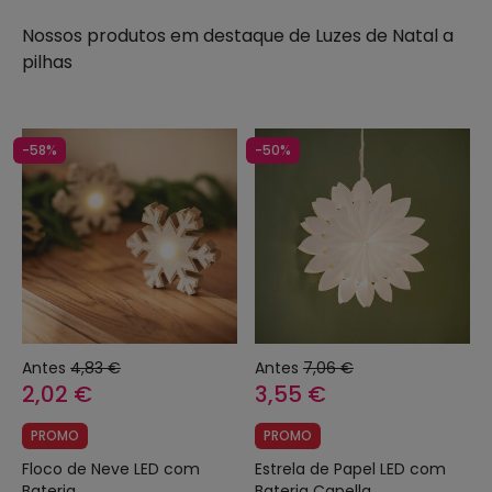
Nossos produtos em destaque de
Luzes de Natal a
pilhas
-58%
-50%
Antes
4,83 €
Antes
7,06 €
2,02 €
3,55 €
PROMO
PROMO
Floco de Neve LED com
Estrela de Papel LED com
Bateria
Bateria Capella