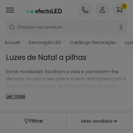
0
Pesquise seu produto
Accueil
Decoração LED
Catálogo Decoração
Luz
Luzes de Natal a pilhas
Estas novidades facilitam a vida e permitem-lhe
decorar a casa a seu gosto e sem restrições com a
seleta oferta de luzes de Natal a pilhas do nosso
catálogo online.
Ler mais
Filtrar
Mais vendidos