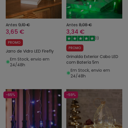
Antes
9,10 €
Antes
8,08 €
3,65 €
3,34 €
(
1
)
PROMO
PROMO
Jarro de Vidro LED Firefly
Grinalda Exterior Cabo LED
Em Stock, envio em
com Batería 5m
24/48h
Em Stock, envio em
24/48h
-65%
-59%