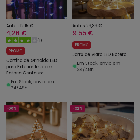
Antes
12,15 €
Antes
23,33 €
4,26 €
9,55 €
(
1
)
PROMO
PROMO
Jarro de Vidro LED Botero
Cortina de Grinalda LED
Em Stock, envio em
para Exterior 1m com
24/48h
Bateria Centauro
Em Stock, envio em
24/48h
-60%
-62%