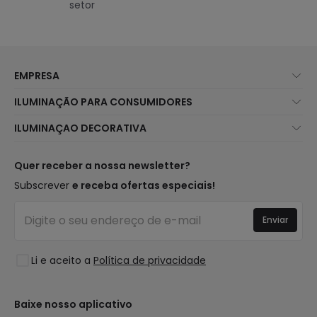
setor
EMPRESA
Sobre Nós
ILUMINAÇÃO PARA CONSUMIDORES
Atendimento ao Cliente
Novidades Iluminação
ILUMINAÇAO DECORATIVA
Métodos de Envio
Marcas
Novidades Candeeiros
Métodos de Pagamento
Tipos de Caps
Tendências
Quer receber a nossa newsletter?
É Profissional?
Calculadora
Marcas de Decoração Premium
Subscrever
e receba ofertas especiais!
Perguntas Frequentes (FAQ)
Orçamentos
Novidades em Decoração
Iniciar sessão
Iluminação para empresas
Enviar
Espaços
Liquidação OutLED
Estilos
Li e aceito a
Política de privacidade
Coleções
LoveYouGreen
Baixe nosso aplicativo