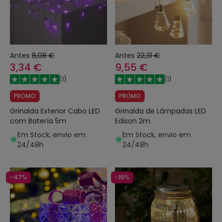
Antes
8,08 €
Antes
22,31 €
3,34 €
9,55 €
(
1
)
(
1
)
PROMO
PROMO
Grinalda Exterior Cabo LED
Grinalda de Lâmpadas LED
com Batería 5m
Edison 2m
Em Stock, envio em
Em Stock, envio em
24/48h
24/48h
-47%
-16%