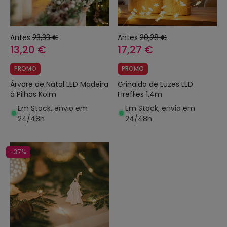
Antes
23,33 €
Antes
20,28 €
13,20 €
17,27 €
PROMO
PROMO
Árvore de Natal LED Madeira
Grinalda de Luzes LED
à Pilhas Kolm
Fireflies 1,4m
Em Stock, envio em
Em Stock, envio em
24/48h
24/48h
-37%