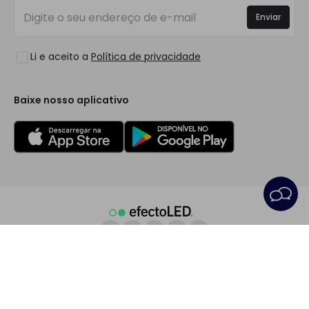
Iniciar sessão
Iluminação para empresas
Enviar
Espaços
Liquidação OutLED
Estilos
Li e aceito a
Política de privacidade
Coleções
LoveYouGreen
Baixe nosso aplicativo
Condições Gerais
Política de privacidade
Política dos Cookies
Preferências de cookies
Serviço Pós-Venda
Aviso Legal