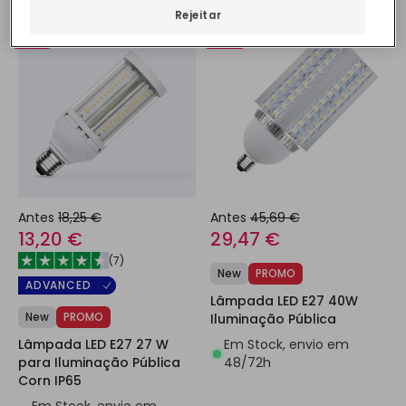
Rejeitar
-28%
-36%
Antes
18,25 €
Antes
45,69 €
13,20 €
29,47 €
(
7
)
New
PROMO
ADVANCED
Lâmpada LED E27 40W
New
PROMO
Iluminação Pública
Em Stock, envio em
Lâmpada LED E27 27 W
48/72h
para Iluminação Pública
Corn IP65