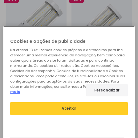
Cookies e opções de publicidade
Na efectoLED utilizamos cookies próprios e de terceiros para lhe
oferecer uma melhor experiência de navegação, bem como para
Antes
25,36 €
Antes
32,48 €
saber quais áreas do site foram visitadas e para continuar
melhorando. Os cookies utilizados são: Cookies necessários;
19,30 €
24,39 €
Cookies de desempenho; Cookies de funcionalidade e Cookies
(
2
)
(
1
)
direcionados. Você pode aceitá-los, rejeitá-los ou escolher suas
configurações para adaptá-los às suas necessidades. Para
ADVANCED
ADVANCED
obter mais informações, consulte nossa Política de Cookies.
Ler
Personalizar
mais
New
PROMO
New
PROMO
Lâmpada LED E27 36W
Lâmpada LED E27 45W
Aceitar
Iluminação Pública Corn
Iluminação Pública Corn
IP65
IP65
Em Stock, envio em
Em Stock, envio em
24/48h
24/48h