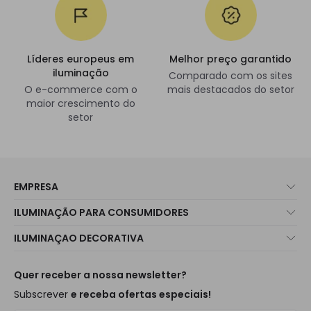
Líderes europeus em
Melhor preço garantido
iluminação
Comparado com os sites
O e-commerce com o
mais destacados do setor
maior crescimento do
setor
EMPRESA
Sobre Nós
ILUMINAÇÃO PARA CONSUMIDORES
Atendimento ao Cliente
Novidades Iluminação
ILUMINAÇAO DECORATIVA
Métodos de Envio
Marcas
Novidades Candeeiros
Métodos de Pagamento
Tipos de Caps
Tendências
Quer receber a nossa newsletter?
É Profissional?
Calculadora
Marcas de Decoração Premium
Subscrever
e receba ofertas especiais!
Perguntas Frequentes (FAQ)
Orçamentos
Novidades em Decoração