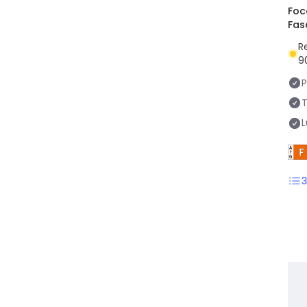
Foc
Fas
R
9
P