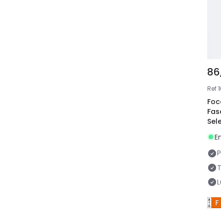
86
Ref
1
Foc
Fas
Sel
E
P