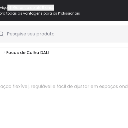
|
rviço
Garantia de até 5 anos
ra todas as vantagens para os Profissionais
Pesquise seu produto
il
Focos de Calha DALI
ação flexível, regulável e fácil de ajustar em espaços on