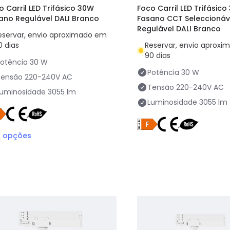
o Carril LED Trifásico 30W
Foco Carril LED Trifásic
ano Regulável DALI Branco
Fasano CCT Seleccionáv
Regulável DALI Branco
eservar, envio aproximado em
0 dias
Reservar, envio aprox
90 dias
otência
30 W
Potência
30 W
Tensão
220-240V AC
Tensão
220-240V AC
Luminosidade
3055 lm
Luminosidade
3055 lm
3
opções