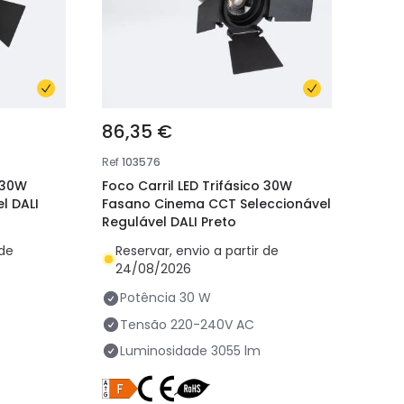
86,35 €
Ref
103576
o 30W
Foco Carril LED Trifásico 30W
l DALI
Fasano Cinema CCT Seleccionável
Regulável DALI Preto
 de
Reservar, envio a partir de
24/08/2026
Potência
30 W
Tensão
220-240V AC
Luminosidade
3055 lm