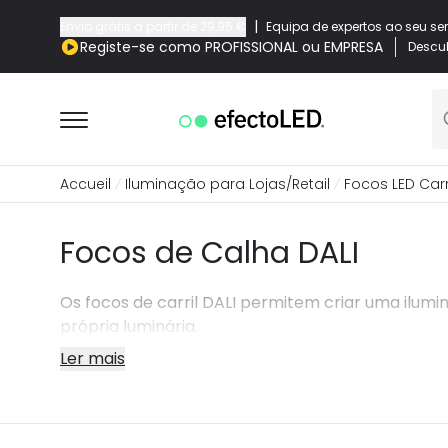
|
Envio grátis a partir de
29,95 €
Equipa de expertos ao seu se
Registe-se como PROFISSIONAL ou EMPRESA
Descub
Accueil
Iluminação para Lojas/Retail
Focos LED Carr
Focos de Calha DALI
Os focos de carril DALI permitem criar uma ilumin
própria luminária.
Ler mais