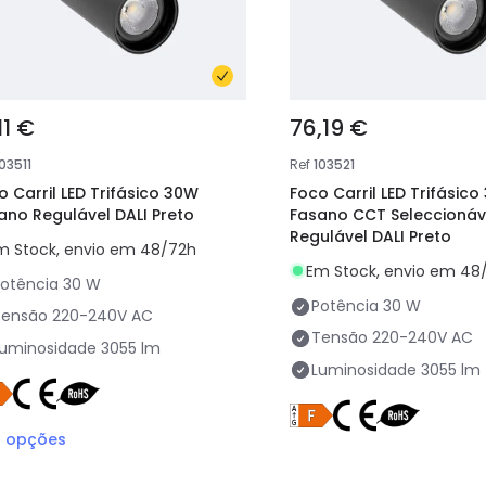
11 €
76,19 €
03511
Ref
103521
o Carril LED Trifásico 30W
Foco Carril LED Trifásic
ano Regulável DALI Preto
Fasano CCT Seleccionáv
Regulável DALI Preto
m Stock, envio em 48/72h
Em Stock, envio em 48
otência
30 W
Potência
30 W
Tensão
220-240V AC
Tensão
220-240V AC
Luminosidade
3055 lm
Luminosidade
3055 lm
3
opções