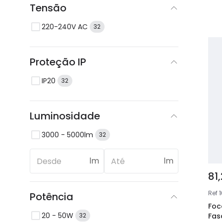
Tensão
220-240V AC
32
Proteção IP
IP20
32
Luminosidade
3000 - 5000lm
32
lm
lm
81
Ref
Potência
Foc
20 - 50W
Fas
32