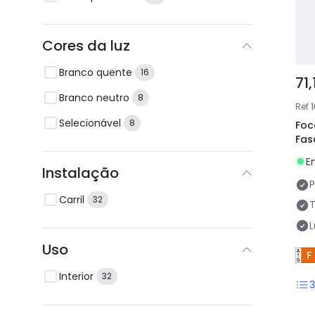
Cores da luz
Branco quente
16
71,
Branco neutro
8
Ref
1
Selecionável
8
Foc
Fas
E
Instalação
P
Carril
32
Uso
Interior
32