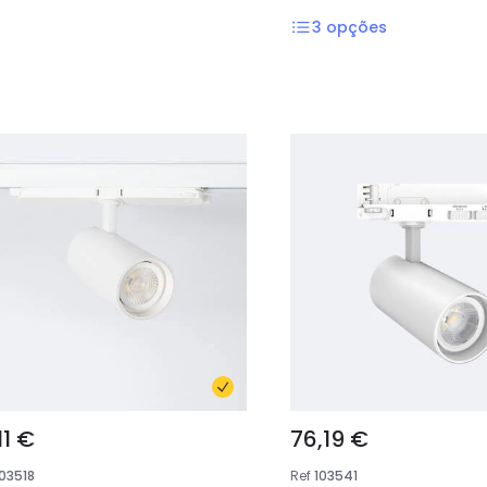
3
opções
11 €
76,19 €
103518
Ref
103541