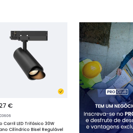
,27 €
103606
o Carril LED Trifásico 30W
ano Cilíndrico Bisel Regulável