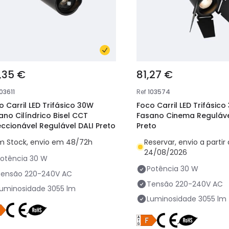
,35 €
81,27 €
03611
Ref
103574
o Carril LED Trifásico 30W
Foco Carril LED Trifásic
ano Cilíndrico Bisel CCT
Fasano Cinema Reguláve
eccionável Regulável DALI Preto
Preto
m Stock, envio em 48/72h
Reservar, envio a partir
24/08/2026
otência
30 W
Potência
30 W
Tensão
220-240V AC
Tensão
220-240V AC
Luminosidade
3055 lm
Luminosidade
3055 lm