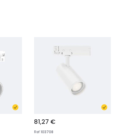
81,27 €
Ref
103708