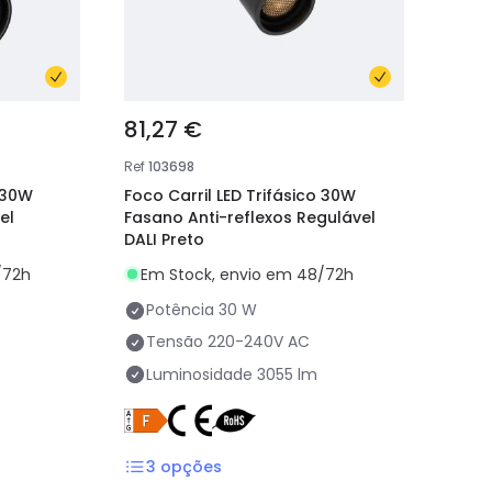
81,27 €
Ref
103698
o 30W
Foco Carril LED Trifásico 30W
el
Fasano Anti-reflexos Regulável
DALI Preto
/72h
Em Stock, envio em 48/72h
Potência
30 W
Tensão
220-240V AC
Luminosidade
3055 lm
3
opções