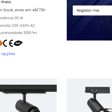
I Preto
m Stock, envio em 48/72h
otência
30 W
Tensão
220-240V AC
Luminosidade
3055 lm
3
opções