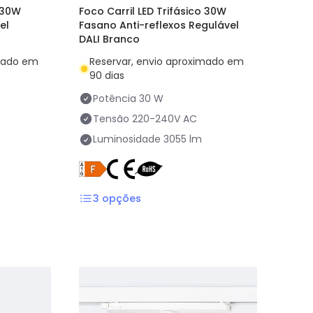
o 30W
Foco Carril LED Trifásico 30W
el
Fasano Anti-reflexos Regulável
DALI Branco
imado em
Reservar, envio aproximado em
90 dias
Potência
30 W
Tensão
220-240V AC
Luminosidade
3055 lm
3
opções