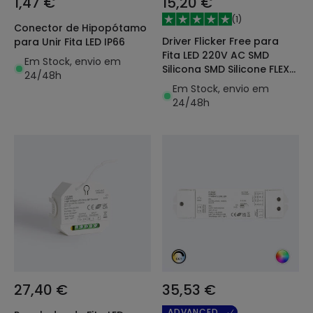
1,47 €
15,20 €
(
1
)
Conector de Hipopótamo
Driver Flicker Free para
para Unir Fita LED IP66
Fita LED 220V AC SMD
Em Stock, envio em
Silicona SMD Silicone FLEX
24/48h
IP65 lARGURA 12mm
Em Stock, envio em
24/48h
27,40 €
35,53 €
ADVANCED