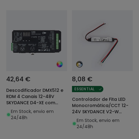
42,64 €
8,08 €
ESSENTIAL
Descodificador DMX512 e
RDM 4 Canais 12-48V
Controlador de Fita LED
SKYDANCE D4-XE com
Monocromática/CCT 12-
Porta XLR5
Em Stock, envio em
24V SKYDANCE V2-W
24/48h
Compatível com
Em Stock, envio em
Comando RF
24/48h