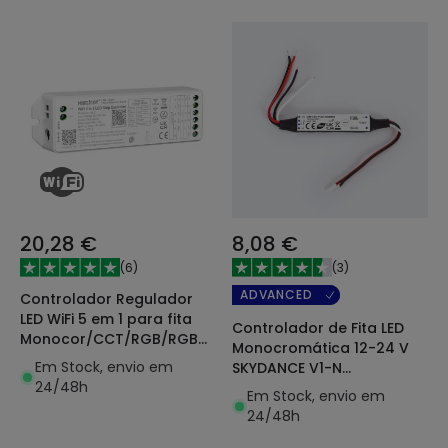
20,28 €
8,08 €
(
6
)
(
3
)
ADVANCED
Controlador Regulador
LED WiFi 5 em 1 para fita
Controlador de Fita LED
Monocor/CCT/RGB/RGBW/RGB+CCT
Monocromática 12-24 V
12/24V DC MiBoxer
Em Stock, envio em
SKYDANCE V1-N
24/48h
Compatível com Botão e
Em Stock, envio em
Comando RF
24/48h