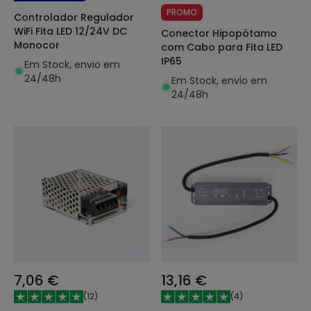
PROMO
Controlador Regulador
WiFi Fita LED 12/24V DC
Conector Hipopótamo
Monocor
com Cabo para Fita LED
IP65
Em Stock, envio em
24/48h
Em Stock, envio em
24/48h
7,06 €
13,16 €
(
12
)
(
4
)