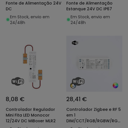
Fonte de Alimentação 24V
Fonte de Alimentação
DC
Estanque 24V DC IP67
Em Stock, envio em
Em Stock, envio em
24/48h
24/48h
8,08 €
28,41 €
Controlador Regulador
Controlador Zigbee e RF 5
Mini Fita LED Monocor
em 1
12/24V DC MiBoxer MLR2
DIM/CCT/RGB/RGBW/RGB+C
12-24V SKYDANCE WZ5