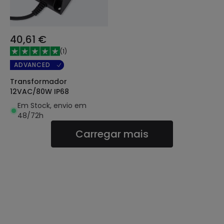
40,61 €
(
1
)
ADVANCED
Transformador
12VAC/80W IP68
Em Stock, envio em
48/72h
Carregar mais