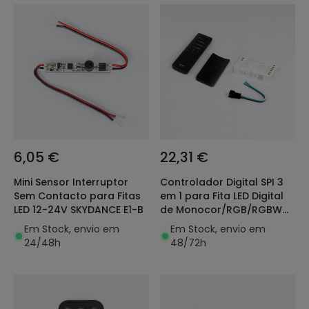
6,05 €
22,31 €
Mini Sensor Interruptor
Controlador Digital SPI 3
Sem Contacto para Fitas
em 1 para Fita LED Digital
LED 12-24V SKYDANCE E1-B
de Monocor/RGB/RGBW
com MiBoxer SPIR3 +
Em Stock, envio em
Em Stock, envio em
Controlo Remoto C6
24/48h
48/72h