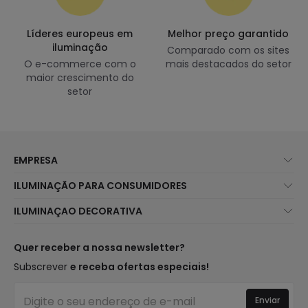
Líderes europeus em
Melhor preço garantido
iluminação
Comparado com os sites
O e-commerce com o
mais destacados do setor
maior crescimento do
setor
EMPRESA
Sobre Nós
ILUMINAÇÃO PARA CONSUMIDORES
Atendimento ao Cliente
Novidades Iluminação
ILUMINAÇAO DECORATIVA
Métodos de Envio
Marcas
Novidades Candeeiros
Métodos de Pagamento
Tipos de Caps
Tendências
Quer receber a nossa newsletter?
É Profissional?
Calculadora
Marcas de Decoração Premium
Subscrever
e receba ofertas especiais!
Perguntas Frequentes (FAQ)
Orçamentos
Novidades em Decoração
Iniciar sessão
Iluminação para empresas
Enviar
Espaços