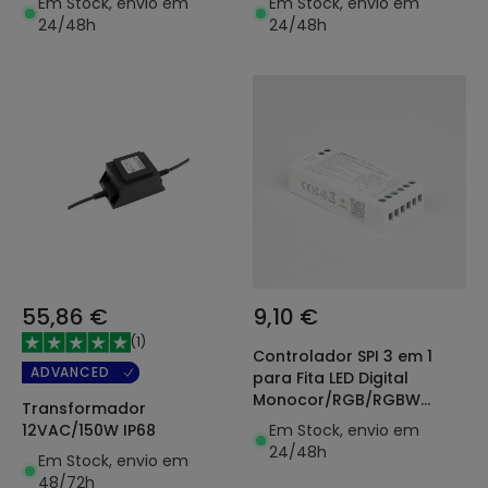
Em Stock, envio em
Em Stock, envio em
para Fitas LED
24/48h
24/48h
55,86 €
9,10 €
(
1
)
Controlador SPI 3 em 1
ADVANCED
para Fita LED Digital
Monocor/RGB/RGBW
Transformador
MiBoxer SPIR3
Em Stock, envio em
12VAC/150W IP68
24/48h
Em Stock, envio em
48/72h