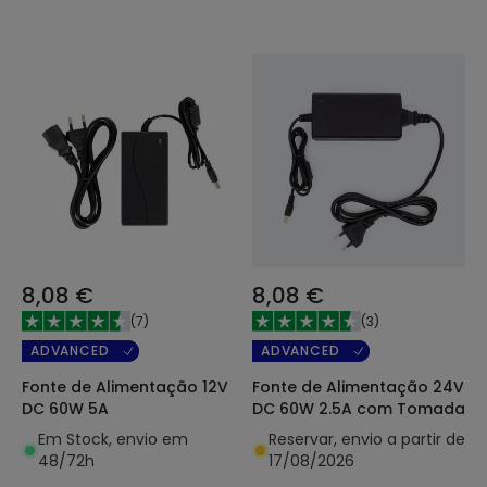
8,08 €
8,08 €
(
7
)
(
3
)
ADVANCED
ADVANCED
Fonte de Alimentação 12V
Fonte de Alimentação 24V
DC 60W 5A
DC 60W 2.5A com Tomada
Em Stock, envio em
Reservar, envio a partir de
48/72h
17/08/2026