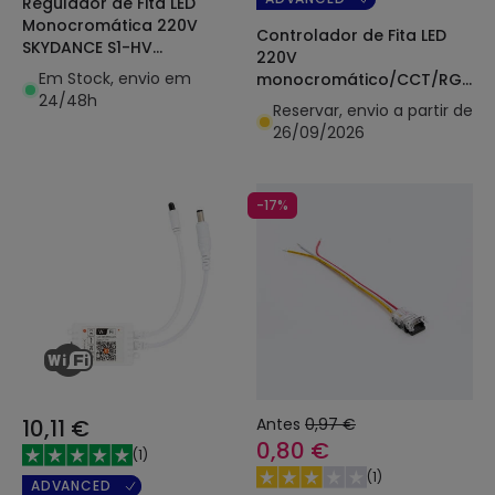
Regulador de Fita LED
Monocromática 220V
Controlador de Fita LED
SKYDANCE S1-HV
220V
Compatível com Botão e
Em Stock, envio em
monocromático/CCT/RGB
Comando RF
24/48h
SKYDANCE S3 Compatível
Reservar, envio a partir de
com Pulsador e Comando
26/09/2026
RF
-17%
10,11 €
Antes
0,97 €
0,80 €
(
1
)
(
1
)
ADVANCED