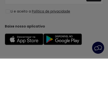
Liquidação OutLED
Estilos
Li e aceito a
Política de privacidade
Coleções
LoveYouGreen
Baixe nosso aplicativo
Condições Gerais
Política de privacidade
Política dos Cookies
Preferências de cookies
Serviço Pós-Venda
Aviso Legal
© Todos os direitos reservados | PRISMICA S.L. - VAT