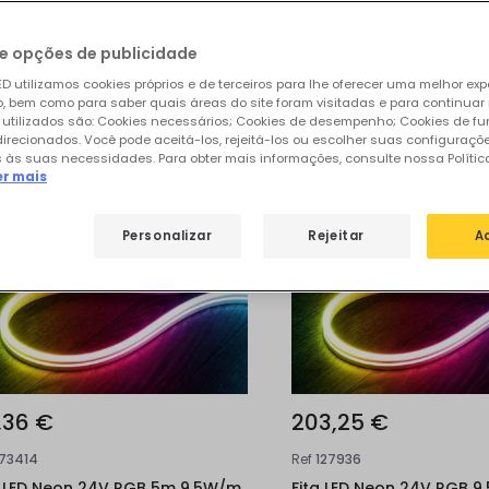
sos produtos em destaque de
Néon LE
e opções de publicidade
D utilizamos cookies próprios e de terceiros para lhe oferecer uma melhor exp
 bem como para saber quais áreas do site foram visitadas e para continuar
 utilizados são: Cookies necessários; Cookies de desempenho; Cookies de f
direcionados. Você pode aceitá-los, rejeitá-los ou escolher suas configuraçõ
 às suas necessidades. Para obter mais informações, consulte nossa Polític
er mais
Personalizar
Rejeitar
A
,36 €
203,25 €
173414
Ref
127936
a LED Neon 24V RGB 5m 9.5W/m
Fita LED Neon 24V RGB 