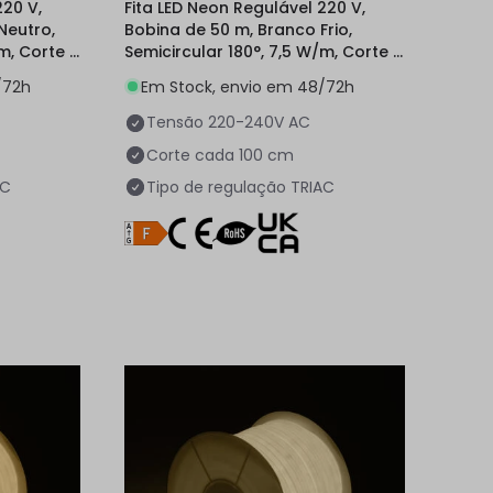
220 V,
Fita LED Neon Regulável 220 V,
Neutro,
Bobina de 50 m, Branco Frio,
/m, Corte a
Semicircular 180°, 7,5 W/m, Corte a
cada 100 cm, IP67
/72h
Em Stock, envio em 48/72h
Tensão
220-240V AC
Corte cada
100 cm
AC
Tipo de regulação
TRIAC