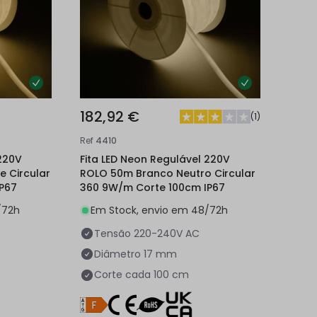
182,92 €
(
1
)
Ref
4410
 220V
Fita LED Neon Regulável 220V
 Circular
ROLO 50m Branco Neutro Circular
P67
360 9W/m Corte 100cm IP67
/72h
Em Stock, envio em 48/72h
Tensão
220-240V AC
Diâmetro
17 mm
Corte cada
100 cm