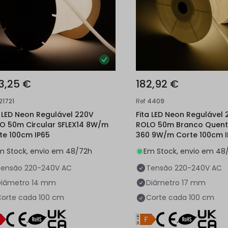
3,25 €
182,92 €
21721
Ref
4409
a LED Neon Regulável 220V
Fita LED Neon Regulável
O 50m Circular SFLEX14 8W/m
ROLO 50m Branco Quente
te 100cm IP65
360 9W/m Corte 100cm I
m Stock, envio em 48/72h
Em Stock, envio em 48
Tensão
220-240V AC
Tensão
220-240V AC
Diâmetro
14 mm
Diâmetro
17 mm
orte cada
100 cm
Corte cada
100 cm