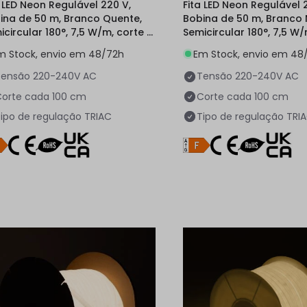
a LED Neon Regulável 220 V,
Fita LED Neon Regulável 
ina de 50 m, Branco Quente,
Bobina de 50 m, Branco 
icircular 180°, 7,5 W/m, corte a
Semicircular 180°, 7,5 W
a 100 cm, IP67
cada 100 cm, IP67
m Stock, envio em 48/72h
Em Stock, envio em 48
Tensão
220-240V AC
Tensão
220-240V AC
orte cada
100 cm
Corte cada
100 cm
ipo de regulação
TRIAC
Tipo de regulação
TRI