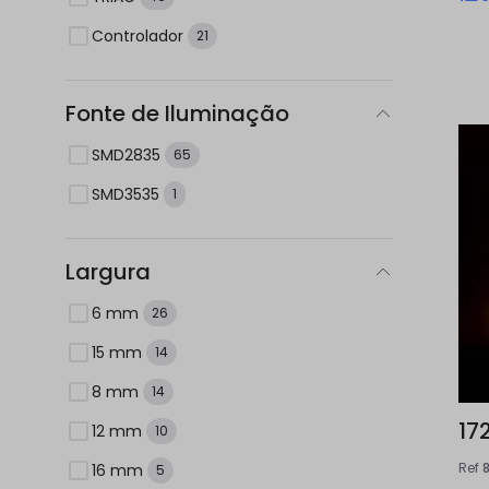
Controlador
21
Fonte de Iluminação
SMD2835
65
SMD3535
1
Largura
6 mm
26
15 mm
14
8 mm
14
17
12 mm
10
Ref
16 mm
5