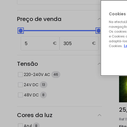
Nos
Cookies 
Preço de venda
Na efectoLE
navegação,
Os cookies
e Cookies 
adaptá-los
€
€
Cookies.
L
Tensão
220-240V AC
46
24V DC
13
48V DC
8
25
Cores da luz
Ref
Azul
8
Fit