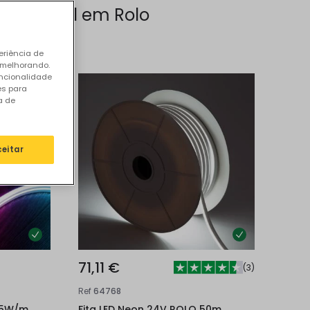
D Flexível em Rolo
eriência de
 melhorando.
uncionalidade
es para
a de
ceitar
71,11 €
(
3
)
Ref
64768
9.5W/m
Fita LED Neon 24V ROLO 50m