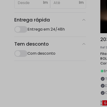
lm
lm
Entrega rápida
Entrega em 24/48h
20
Tem desconto
Ref
1
Com desconto
Fit
ROL
Cor
E
C