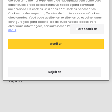
oferecer uma melhor experiência de navegação, bem como para
saber quais áreas do site foram visitadas e para continuar
melhorando. Os cookies utilizados são: Cookies necessários;
Cookies de desempenho; Cookies de funcionalidade e Cookies
direcionados. Você pode aceitá-los, rejeitá-los ou escolher suas
configurações para adaptá-los às suas necessidades. Para
obter mais informações, consulte nossa Política de Cookies.
Ler
Personalizar
mais
Aceitar
12,15 €
(
1
)
Lâmpada de trabalho
Portátil
Rejeitar
Em Stock, envio em
24/48h