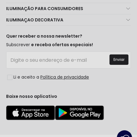
Sobre Nós
ILUMINAÇÃO PARA CONSUMIDORES
Atendimento ao Cliente
Novidades Iluminação
ILUMINAÇAO DECORATIVA
Métodos de Envio
Marcas
Novidades Candeeiros
Métodos de Pagamento
Tipos de Caps
Tendências
Quer receber a nossa newsletter?
É Profissional?
Calculadora
Marcas de Decoração Premium
Subscrever
e receba ofertas especiais!
Perguntas Frequentes (FAQ)
Orçamentos
Novidades em Decoração
Iniciar sessão
Iluminação para empresas
Enviar
Espaços
Liquidação OutLED
Estilos
Li e aceito a
Política de privacidade
Coleções
LoveYouGreen
Baixe nosso aplicativo