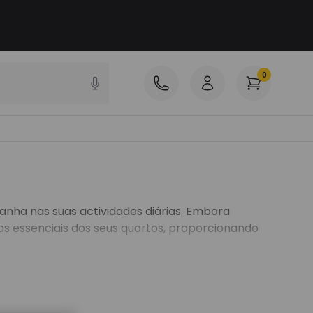
0
nha nas suas actividades diárias. Embora
ças essenciais dos seus quartos, proporcionando
m qualquer tipo de decoração, desde a mais
oram todas as vantagens e possibilidades de
encastrados
que são inspirados pela luz solar e