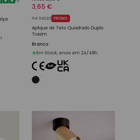
(
1
)
3,65 €
Ref
114020
PROMO
elya
Aplique de Teto Quadrado Duplo
Traxim
h
Branco
Em Stock, envio em 24/48h
nho
Adicionar ao carrinho