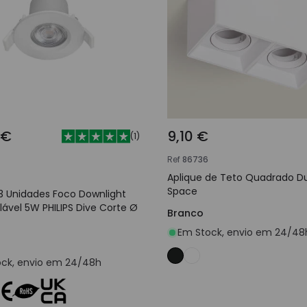
 €
9,10 €
(
1
)
Ref
86736
Aplique de Teto Quadrado D
Space
3 Unidades Foco Downlight
lável 5W PHILIPS Dive Corte Ø
Branco
Em Stock, envio em 24/48
ck, envio em 24/48h