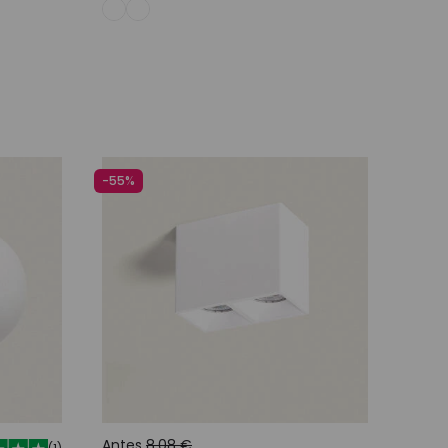
nho
Adicionar ao carrinho
-55%
Antes
8,08 €