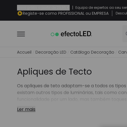
|
Envio grátis a partir de
29,95 €
Equipa de expertos ao seu se
Registe-se como PROFISSIONAL ou EMPRESA
Descub
Accueil
Decoração LED
Catálogo Decoração
Can
Apliques de Tecto
Os apliques de teto adaptam-se a todos os tipo
existam outros tipos de luminárias, tais como
can
funcionalidade por um lado, mas também toques d
Devido à sua grande importância, temos uma vas
Ler mais
minimalista até à mais requintada ou exuberante
iluminação LED com economia de energia.
O nosso catálogo também oferece uma gama c