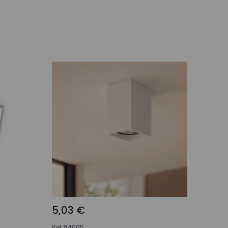
nho
Adicionar ao carrinho
5,03 €
Ref
114005