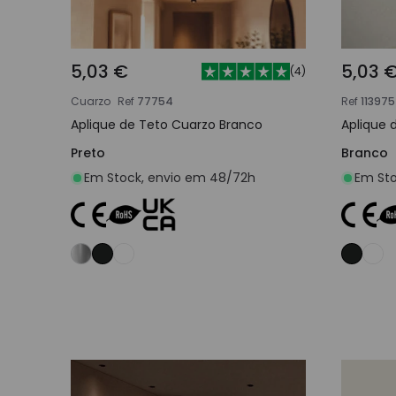
5,03 €
5,03 
(
4
)
Cuarzo
Ref
77754
Ref
113975
Aplique de Teto Cuarzo Branco
Aplique 
Preto
Branco
Em Stock, envio em 48/72h
Em Sto
Adicionar ao carrinho