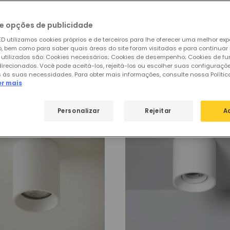
e uma ligação wifi.
dos, quadrados, retangulares ou sugestivos, modelos qu
e opções de publicidade
minência visual.
D utilizamos cookies próprios e de terceiros para lhe oferecer uma melhor exp
eriais tais como metal, madeira, concreto, com um ou m
 bem como para saber quais áreas do site foram visitadas e para continuar
 utilizados são: Cookies necessários; Cookies de desempenho; Cookies de f
e
plafons de teto LED
que dispomos.
direcionados. Você pode aceitá-los, rejeitá-los ou escolher suas configuraçõ
de
Apliques de Tecto
 às suas necessidades. Para obter mais informações, consulte nossa Polític
er mais
Personalizar
Rejeitar
A