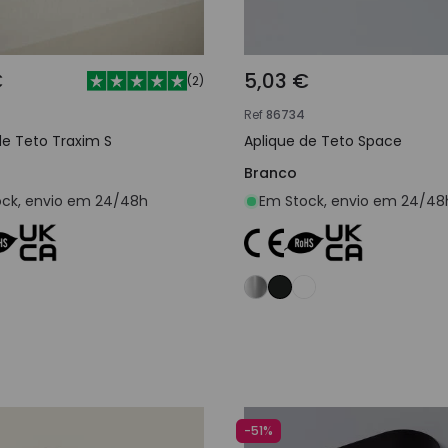
€
5,03 €
(
2
)
Ref
86734
de Teto Traxim S
Aplique de Teto Space
Branco
ck, envio em 24/48h
Em Stock, envio em 24/48
Adicionar ao carrinho
Adicionar ao carri
-51%