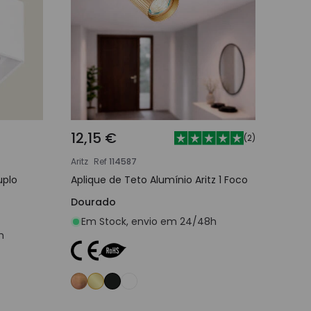
12,15 €
(
2
)
Aritz
Ref
114587
uplo
Aplique de Teto Alumínio Aritz 1 Foco
Dourado
Em Stock, envio em 24/48h
h