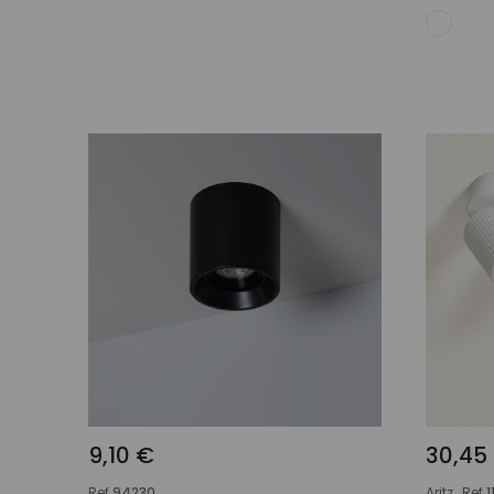
Adicionar ao carrinho
9,10 €
30,45
Ref
94230
Aritz
Ref
1