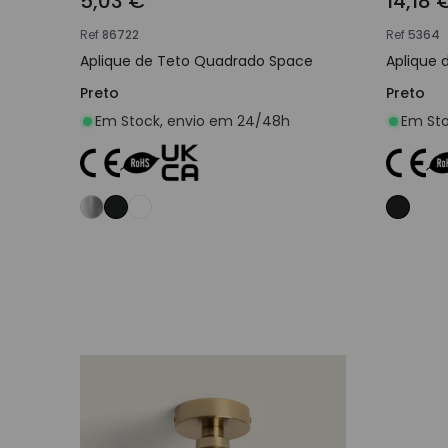
5,03 €
14,18 
Ref
86722
Ref
5364
Aplique de Teto Quadrado Space
Aplique 
Preto
Preto
Em Stock, envio em 24/48h
Em Sto
Adicionar ao carrinho