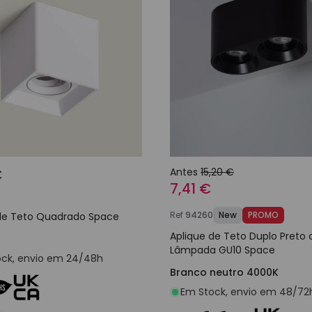
€
Antes
15,20 €
7,41 €
Ref
94260
New
PROMO
 de Teto Quadrado Space
Aplique de Teto Duplo Preto
Lâmpada GU10 Space
ck, envio em 24/48h
Branco neutro 4000K
Em Stock, envio em 48/72