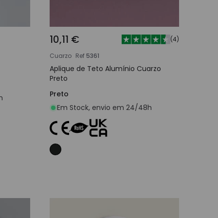
10,11 €
(
4
)
Cuarzo
Ref
5361
Aplique de Teto Alumínio Cuarzo
Preto
Preto
h
Em Stock, envio em 24/48h
nho
Adicionar ao carrinho