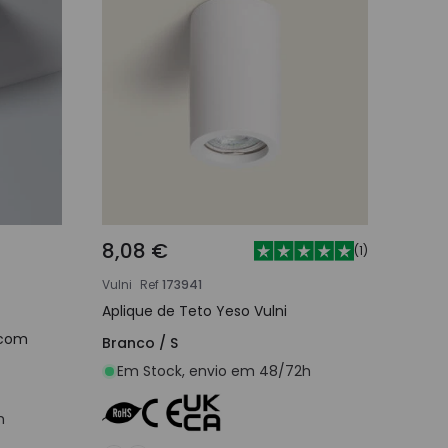
8,08 €
(
1
)
Vulni
Ref
173941
Aplique de Teto Yeso Vulni
 com
Branco / S
Em Stock, envio em 48/72h
h