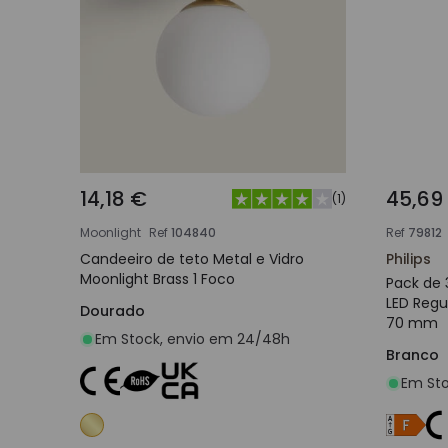
14,18 €
45,69
(
1
)
Moonlight
Ref
104840
Ref
79812
Candeeiro de teto Metal e Vidro
Philips
Moonlight Brass 1 Foco
Pack de 
LED Regu
Dourado
70 mm
Em Stock, envio em 24/48h
Branco
Em Sto