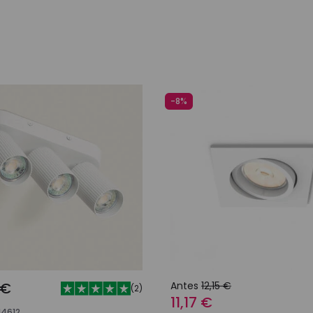
Adicionar ao carrinho
Adicionar ao carri
-8%
 €
Antes
12,15 €
(
2
)
11,17 €
14612