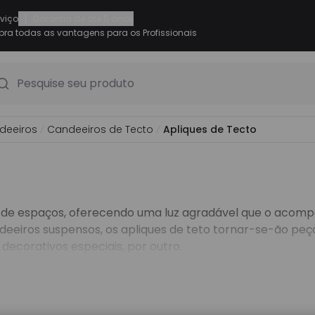
|
rviço
Garantia de até 5 anos
ra todas as vantagens para os Profissionais
Pesquise seu produto
deeiros
Candeeiros de Tecto
Apliques de Tecto
s de espaços, oferecendo uma luz agradável que o acompa
deeiros suspensos
, os apliques de teto tornar-se-ão pe
ecorativos especiais, por outro.
ta gama de luzes de parede que podem ser integradas e
. Oferecemos apliques de teto de alta qualidade que expl
uidadosamente selecionada de
apliques de superfície
ou