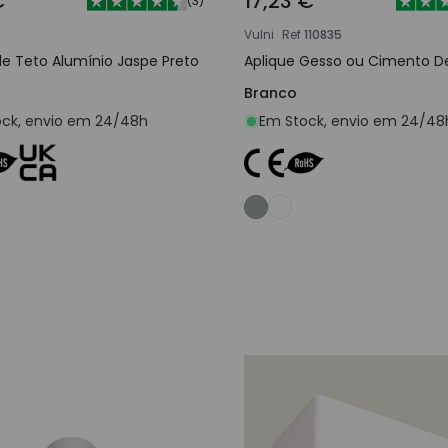
€
17,23 €
(
3
)
Vulni
Ref
110835
de Teto Alumínio Jaspe Preto
Aplique Gesso ou Cimento D
Branco
ck, envio em 24/48h
Em Stock, envio em 24/48
Adicionar ao carrinho
Adicionar ao carri