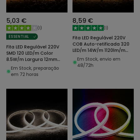
5,03 €
8,59 €
(
1
)
(
1
)
ESSENTIAL
Fita LED Regulável 220V
COB Auto-retificada 320
Fita LED Regulável 220V
LED/m 14W/m 1120lm/m
SMD 120 LED/m Color
SILICONE FLEX Largura
Em Stock, envio em
8.5W/m Largura 12mm
10mm Corte 25cm IP65 à
48/72h
Corte 20cm IP65 à Medida
Em Stock, preparação
Medida
em 72 horas