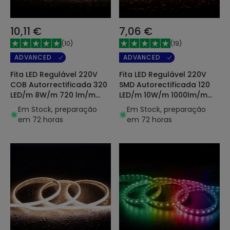
10,11 €
7,06 €
(
10
)
(
19
)
ADVANCED
ADVANCED
Fita LED Regulável 220V
Fita LED Regulável 220V
COB Autorrectificada 320
SMD Autorectificada 120
LED/m 8W/m 720 lm/m
LED/m 10W/m 1000lm/m
Largura 12mm Corte 50cm
Largura 12mm Corte 10cm
Em Stock, preparação
Em Stock, preparação
IP65 CRI90 à Medida
IP65 à Medida
em 72 horas
em 72 horas