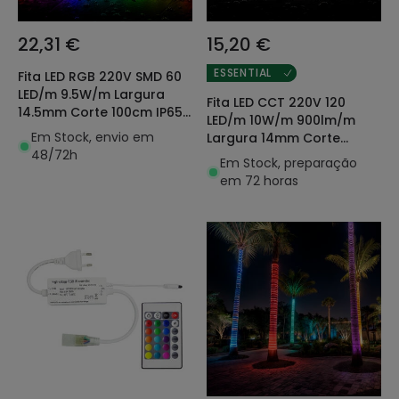
22,31 €
15,20 €
ESSENTIAL
Fita LED RGB 220V SMD 60
LED/m 9.5W/m Largura
Fita LED CCT 220V 120
14.5mm Corte 100cm IP65
LED/m 10W/m 900lm/m
con Comando RF à
Em Stock, envio em
Largura 14mm Corte
Medida
48/72h
100cm IP65 à Medida
Em Stock, preparação
em 72 horas