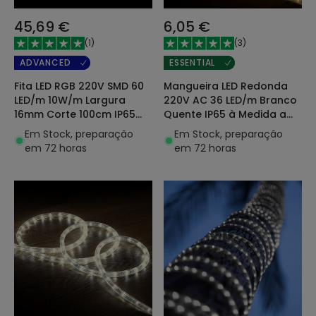
45,69 €
6,05 €
(
1
)
(
3
)
ADVANCED
ESSENTIAL
Fita LED RGB 220V SMD 60
Mangueira LED Redonda
LED/m 10W/m Largura
220V AC 36 LED/m Branco
16mm Corte 100cm IP65
Quente IP65 à Medida a
Controle WiFi
cada 100cm
Em Stock, preparação
Em Stock, preparação
em 72 horas
em 72 horas