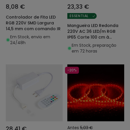
8,08 €
23,33 €
ESSENTIAL
Controlador de Fita LED
RGB 220V SMD Largura
Mangueira LED Redonda
14,5 mm com comando IR
220V AC 36 LED/m RGB
Em Stock, envio em
IP65 Corte 100 cm à
24/48h
Medida
Em Stock, preparação
em 72 horas
-20%
28,41 €
Antes
5,03 €