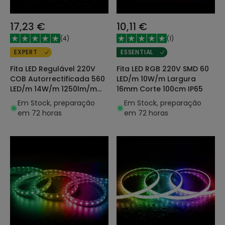
17,23 €
10,11 €
(
4
)
(
1
)
EXPERT
ESSENTIAL
Fita LED Regulável 220V
Fita LED RGB 220V SMD 60
COB Autorrectificada 560
LED/m 10W/m Largura
LED/m 14W/m 1250lm/m
16mm Corte 100cm IP65
SILICONE FLEX IC-2P
Em Stock, preparação
Em Stock, preparação
Largura 10mm Corte 10cm
em 72 horas
em 72 horas
IP65 à Medida