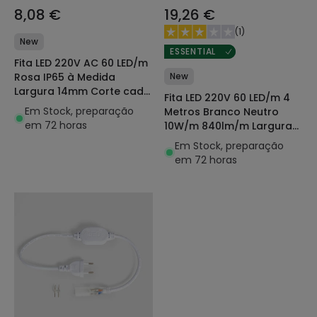
8,08 €
19,26 €
(
1
)
New
ESSENTIAL
Fita LED 220V AC 60 LED/m
New
Rosa IP65 à Medida
Largura 14mm Corte cada
Fita LED 220V 60 LED/m 4
100cm
Em Stock, preparação
Metros Branco Neutro
em 72 horas
10W/m 840lm/m Largura
14mm Corte 100cm IP65
Em Stock, preparação
em 72 horas