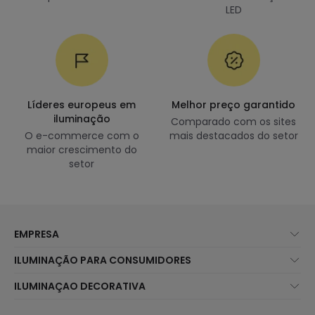
LED
Líderes europeus em
Melhor preço garantido
iluminação
Comparado com os sites
O e-commerce com o
mais destacados do setor
maior crescimento do
setor
EMPRESA
Sobre Nós
ILUMINAÇÃO PARA CONSUMIDORES
Atendimento ao Cliente
Novidades Iluminação
ILUMINAÇAO DECORATIVA
Métodos de Envio
Marcas
Novidades Candeeiros
Métodos de Pagamento
Tipos de Caps