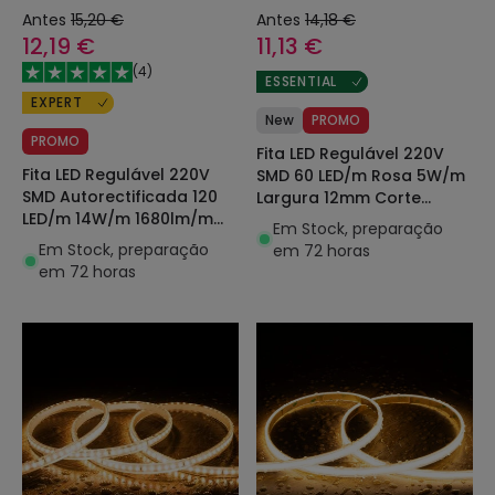
Antes
15,20 €
Antes
14,18 €
12,19 €
11,13 €
(
4
)
ESSENTIAL
EXPERT
New
PROMO
PROMO
Fita LED Regulável 220V
Fita LED Regulável 220V
SMD 60 LED/m Rosa 5W/m
SMD Autorectificada 120
Largura 12mm Corte
LED/m 14W/m 1680lm/m
100cm IP65 à Medida
Em Stock, preparação
SILICONE FLEX Largura
Em Stock, preparação
em 72 horas
12mm Corte 10cm IP67 à
em 72 horas
Medida