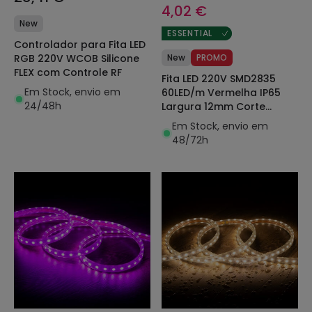
4,02 €
New
ESSENTIAL
Controlador para Fita LED
RGB 220V WCOB Silicone
New
PROMO
FLEX com Controle RF
Fita LED 220V SMD2835
Em Stock, envio em
60LED/m Vermelha IP65
24/48h
Largura 12mm Corte
100cm
Em Stock, envio em
48/72h