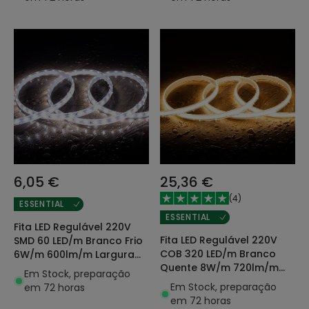
6,05 €
25,36 €
(
4
)
ESSENTIAL
ESSENTIAL
Fita LED Regulável 220V
Fita LED Regulável 220V
SMD 60 LED/m Branco Frio
COB 320 LED/m Branco
6W/m 600lm/m Largura
Quente 8W/m 720lm/m
12mm Corte 20cm IP65 à
Em Stock, preparação
Largura 12mm Corte 50cm
Medida
Em Stock, preparação
em 72 horas
IP65 CRI90 à Medida
em 72 horas