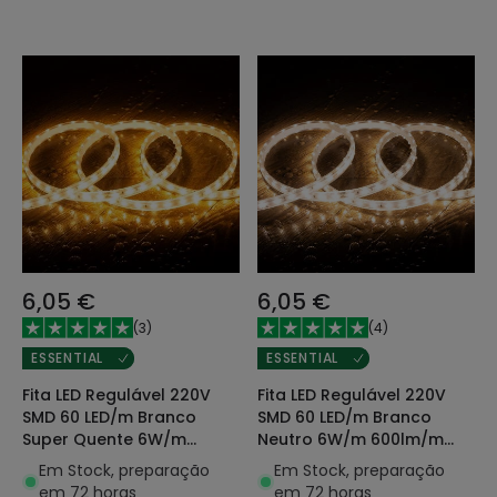
6,05 €
6,05 €
(
3
)
(
4
)
ESSENTIAL
ESSENTIAL
Fita LED Regulável 220V
Fita LED Regulável 220V
SMD 60 LED/m Branco
SMD 60 LED/m Branco
Super Quente 6W/m
Neutro 6W/m 600lm/m
600lm/m Largura 12mm
Largura 12mm Corte 20cm
Em Stock, preparação
Em Stock, preparação
Corte 20cm IP65 à Medida
IP65 à Medida
em 72 horas
em 72 horas