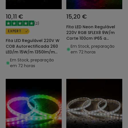
10,11 €
15,20 €
(
2
)
Fita LED Neon Regulável
EXPERT
220V RGB SFLEX8 9W/m
Corte 100cm IP65 a
Fita LED Regulável 220V W
Medida
Em Stock, preparação
COB Autorectificada 260
em 72 horas
LED/m 15W/m 1350lm/m
SILICONE FLEX Largura
Em Stock, preparação
10mm IP65 Corte 5cm à
em 72 horas
Medida