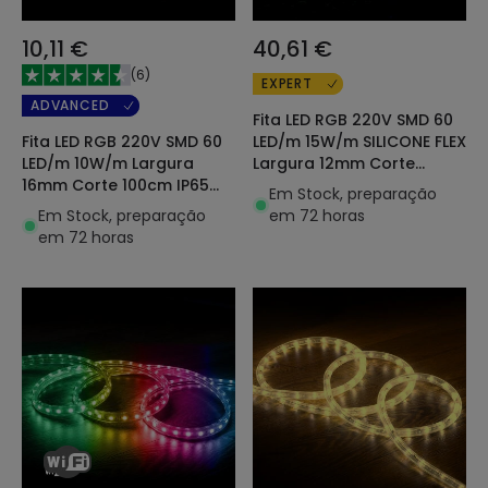
10,11 €
40,61 €
(
6
)
EXPERT
ADVANCED
Fita LED RGB 220V SMD 60
Fita LED RGB 220V SMD 60
LED/m 15W/m SILICONE FLEX
LED/m 10W/m Largura
Largura 12mm Corte
16mm Corte 100cm IP65
100cm IP67 com Comando
Em Stock, preparação
com Comando Ir à
à Medida
Em Stock, preparação
em 72 horas
Medida
em 72 horas