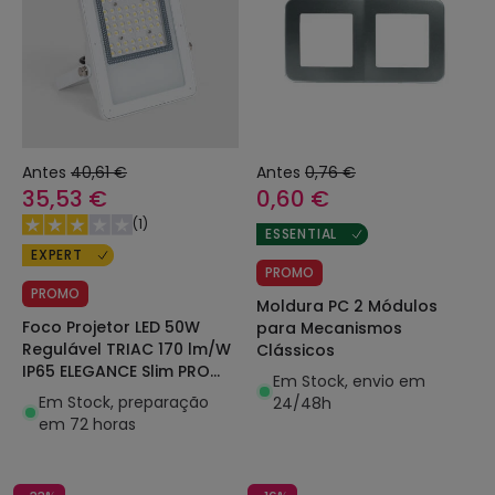
Antes
40,61 €
Antes
0,76 €
35,53 €
0,60 €
(
1
)
ESSENTIAL
EXPERT
PROMO
PROMO
Moldura PC 2 Módulos
Foco Projetor LED 50W
para Mecanismos
Regulável TRIAC 170 lm/W
Clássicos
IP65 ELEGANCE Slim PRO
Em Stock, envio em
Branco
Em Stock, preparação
24/48h
em 72 horas