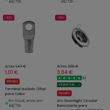
48/72h
48/72h
-32%
-14%
Antes
1,47 €
Antes
3,55 €
1,01 €
3,04 €
(
8
)
PROMO
ESSENTIAL
Terminal Isolado Olhal
PROMO
para Cabo
Em Stock, envio em
Aro Downlight Circular
48/72h
Basculante para