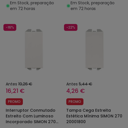
INVENTRONICS Regulável
INVENTRONICS Reguável 1-
Em Stock, preparação
Em Stock, preparação
1-10 V
10 V
em 72 horas
em 72 horas
-16%
-22%
Antes
19,26 €
Antes
5,44 €
16,21 €
4,26 €
PROMO
PROMO
Interruptor Conmutado
Tampa Cega Estreita
Estreito Com Luminoso
Estética Mínima SIMON 270
Incorporado SIMON 270
20001800
20001204