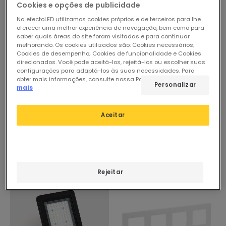
Cookies e opções de publicidade
Reservar, envio a partir de
aproximado em 90 dias
22/09/2026
Na efectoLED utilizamos cookies próprios e de terceiros para lhe
oferecer uma melhor experiência de navegação, bem como para
saber quais áreas do site foram visitadas e para continuar
melhorando. Os cookies utilizados são: Cookies necessários;
Cookies de desempenho; Cookies de funcionalidade e Cookies
direcionados. Você pode aceitá-los, rejeitá-los ou escolher suas
configurações para adaptá-los às suas necessidades. Para
obter mais informações, consulte nossa Política de Cookies.
Ler
Personalizar
mais
Aceitar
Rejeitar
-13%
-22%