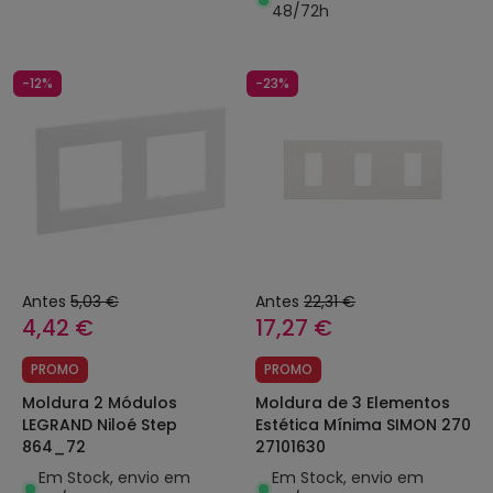
48/72h
-12%
-23%
Antes
5,03 €
Antes
22,31 €
4,42 €
17,27 €
PROMO
PROMO
Moldura 2 Módulos
Moldura de 3 Elementos
LEGRAND Niloé Step
Estética Mínima SIMON 270
864_72
27101630
Em Stock, envio em
Em Stock, envio em