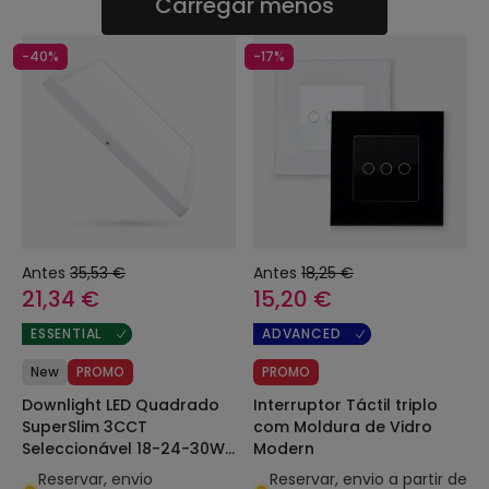
Carregar menos
-40%
-17%
Antes
35,53 €
Antes
18,25 €
21,34 €
15,20 €
ESSENTIAL
ADVANCED
New
PROMO
PROMO
Downlight LED Quadrado
Interruptor Táctil triplo
SuperSlim 3CCT
com Moldura de Vidro
Seleccionável 18-24-30W
Modern
com Sensor de Movimento
Reservar, envio
Reservar, envio a partir de