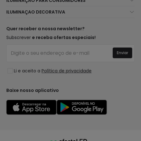
ILUMINAÇÃO PARA CONSUMIDORES
Atendimento ao Cliente
Novidades Iluminação
ILUMINAÇAO DECORATIVA
Métodos de Envio
Marcas
Novidades Candeeiros
Métodos de Pagamento
Tipos de Caps
Tendências
Quer receber a nossa newsletter?
É Profissional?
Calculadora
Marcas de Decoração Premium
Subscrever
e receba ofertas especiais!
Perguntas Frequentes (FAQ)
Orçamentos
Novidades em Decoração
Iniciar sessão
Iluminação para empresas
Enviar
Espaços
Liquidação OutLED
Estilos
Li e aceito a
Política de privacidade
Coleções
LoveYouGreen
Baixe nosso aplicativo