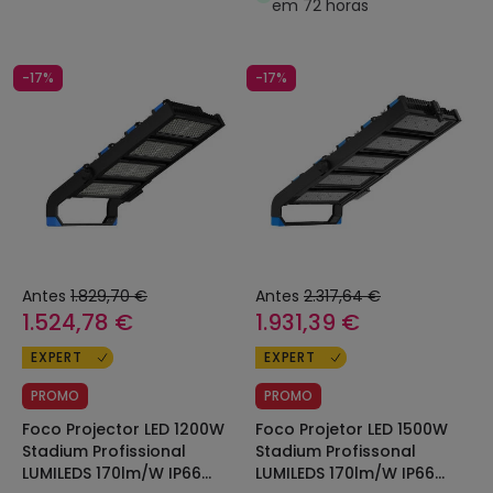
em 72 horas
-17%
-17%
Antes
1.829,70 €
Antes
2.317,64 €
1.524,78 €
1.931,39 €
EXPERT
EXPERT
PROMO
PROMO
Foco Projector LED 1200W
Foco Projetor LED 1500W
Stadium Profissional
Stadium Profissonal
LUMILEDS 170lm/W IP66
LUMILEDS 170lm/W IP66