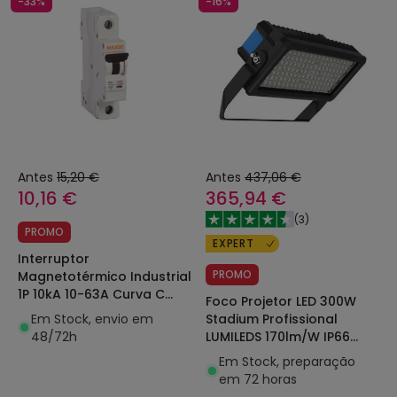
-33%
-16%
Antes
15,20 €
Antes
437,06 €
10,16 €
365,94 €
(
3
)
PROMO
EXPERT
Interruptor
PROMO
Magnetotérmico Industrial
1P 10kA 10-63A Curva C
Foco Projetor LED 300W
MAXGE
Em Stock, envio em
Stadium Profissional
48/72h
LUMILEDS 170lm/W IP66
INVENTRONICS Regulável
Em Stock, preparação
1-10 V
em 72 horas