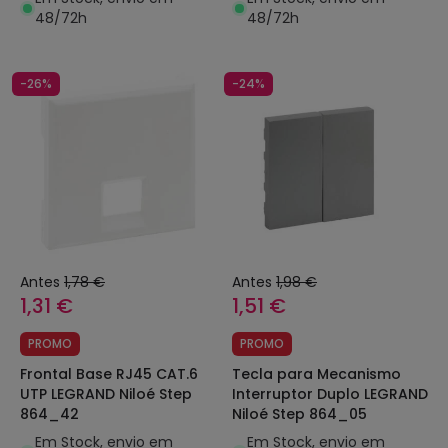
48/72h
48/72h
-26%
-24%
Antes
1,78 €
Antes
1,98 €
1,31 €
1,51 €
PROMO
PROMO
Frontal Base RJ45 CAT.6
Tecla para Mecanismo
UTP LEGRAND Niloé Step
Interruptor Duplo LEGRAND
864_42
Niloé Step 864_05
Em Stock, envio em
Em Stock, envio em