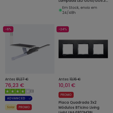
Lâmpada LED GU10/GU5.3
Corte Ø 72 mm
Em Stock, envio em
24/48h
-6%
-24%
Antes
81,27 €
Antes
13,16 €
76,23 €
10,01 €
(
1
)
PROMO
ADVANCED
Placa Quadrada 3x2
Solar
PROMO
Módulos BTicino Living
Light LNA4802M3BI