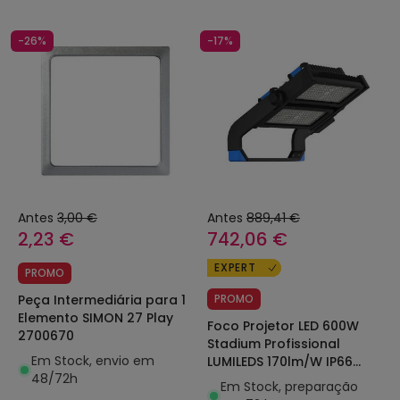
-26%
-17%
Antes
3,00 €
Antes
889,41 €
2,23 €
742,06 €
EXPERT
PROMO
Peça Intermediária para 1
PROMO
Elemento SIMON 27 Play
Foco Projetor LED 600W
2700670
Stadium Profissional
Em Stock, envio em
LUMILEDS 170lm/W IP66
48/72h
INVENTRONICS Regulável
Em Stock, preparação
1-10 V