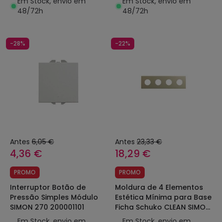
Em Stock, envio em
Em Stock, envio em
48/72h
48/72h
-28%
-22%
Antes
6,05 €
Antes
23,33 €
4,36 €
18,29 €
PROMO
PROMO
Interruptor Botão de
Moldura de 4 Elementos
Pressão Simples Módulo
Estética Mínima para Base
SIMON 270 200001101
Ficha Schuko CLEAN SIMON
270 27110640
Em Stock, envio em
Em Stock, envio em