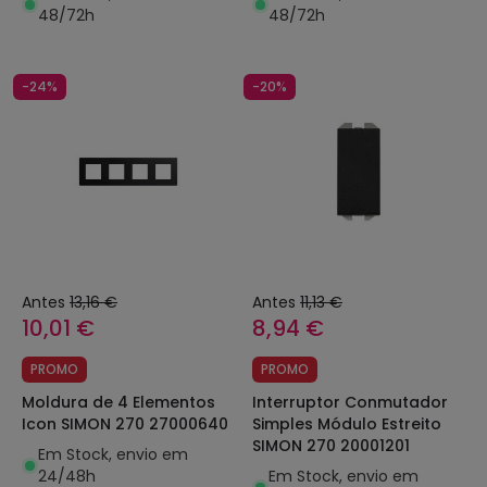
48/72h
48/72h
-24%
-20%
Antes
13,16 €
Antes
11,13 €
10,01 €
8,94 €
PROMO
PROMO
Moldura de 4 Elementos
Interruptor Conmutador
Icon SIMON 270 27000640
Simples Módulo Estreito
SIMON 270 20001201
Em Stock, envio em
24/48h
Em Stock, envio em