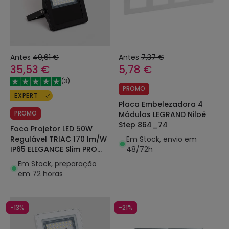
Antes
40,61 €
Antes
7,37 €
35,53 €
5,78 €
(
3
)
PROMO
EXPERT
Placa Embelezadora 4
PROMO
Módulos LEGRAND Niloé
Step 864_74
Foco Projetor LED 50W
Em Stock, envio em
Regulável TRIAC 170 lm/W
48/72h
IP65 ELEGANCE Slim PRO
Preto
Em Stock, preparação
em 72 horas
-13%
-21%