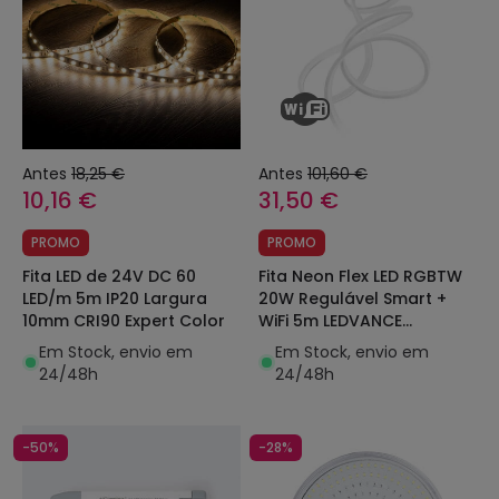
Antes
18,25 €
Antes
101,60 €
10,16 €
31,50 €
PROMO
PROMO
Fita LED de 24V DC 60
Fita Neon Flex LED RGBTW
LED/m 5m IP20 Largura
20W Regulável Smart +
10mm CRI90 Expert Color
WiFi 5m LEDVANCE
4058075504806
Em Stock, envio em
Em Stock, envio em
24/48h
24/48h
-50%
-28%