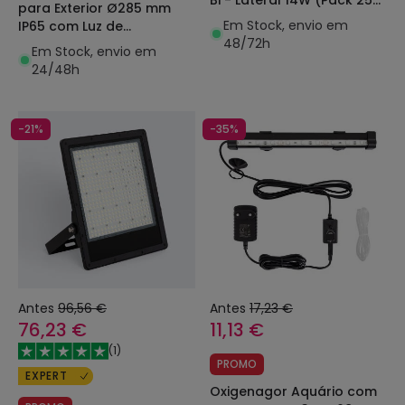
para Exterior Ø285 mm
un)
Em Stock, envio em
IP65 com Luz de
48/72h
Emergência Não
Em Stock, envio em
Permanente Hublot
24/48h
-21%
-35%
Antes
96,56 €
Antes
17,23 €
76,23 €
11,13 €
(
1
)
PROMO
EXPERT
Oxigenagor Aquário com