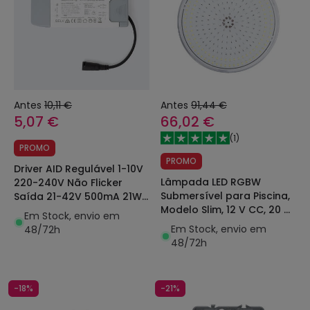
Antes
10,11 €
Antes
91,44 €
5,07 €
66,02 €
(
1
)
PROMO
PROMO
Driver AID Regulável 1-10V
Lâmpada LED RGBW
220-240V Não Flicker
Submersível para Piscina,
Saída 21-42V 500mA 21W
Modelo Slim, 12 V CC, 20 W,
PE18AA42
Em Stock, envio em
IP68, PAR56, XtraPool
Em Stock, envio em
48/72h
48/72h
-18%
-21%