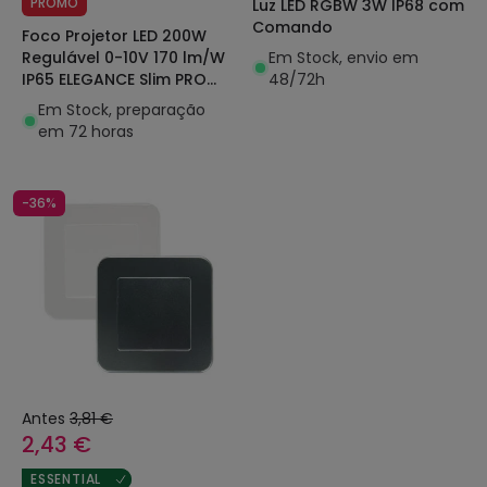
PROMO
Luz LED RGBW 3W IP68 com
Comando
Foco Projetor LED 200W
Em Stock, envio em
Regulável 0-10V 170 lm/W
48/72h
IP65 ELEGANCE Slim PRO
Preto
Em Stock, preparação
em 72 horas
-36%
Antes
3,81 €
2,43 €
ESSENTIAL