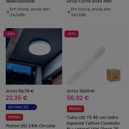
Seleccionável
LIFUD Corte Ø145 mm
Em Stock, envio em
Em Stock, envio em
24/48h
24/48h
-56%
-57%
Antes
50,78 €
Antes
132,10 €
22,35 €
56,92 €
ADVANCED
PROMO
PROMO
Tubo LED T5 85 cm Vidro
Especial Talhos Conexão
Plafon LED 24W Circular
Bi - Lateral 14W (Pack 25