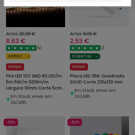
Antes
20,28 €
Antes
6,05 €
8,63 €
2,53 €
(
5
)
(
1
)
EXPERT
ESSENTIAL
PROMO
PROMO
Fita LED 12V SMD 60 LED/m
Placa LED 18W Quadrada
5m 5W/m 500lm/m
SOLID Corte 210x210 mm
Largura 10mm Corte 5cm
Em Stock, envio em
Submersível IP68 SILICONE
Em Stock, envio em
24/48h
FLEX
24/48h
-53%
-52%