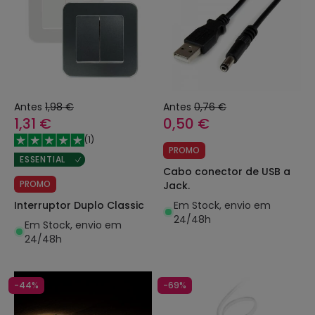
Antes
1,98 €
Antes
0,76 €
1,31 €
0,50 €
(
1
)
PROMO
ESSENTIAL
Cabo conector de USB a
PROMO
Jack.
Em Stock, envio em
Interruptor Duplo Classic
24/48h
Em Stock, envio em
24/48h
-44%
-69%