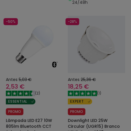
24/48h
-50%
-28%
Antes
5,03 €
Antes
25,36 €
2,53 €
18,25 €
(
2
)
(
1
)
ESSENTIAL
EXPERT
PROMO
PROMO
Lâmpada LED E27 10W
Downlight LED 25W
805lm Bluetooth CCT
Circular (UGR15) Branco