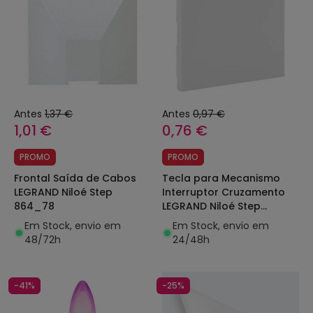
Antes
1,37 €
Antes
0,97 €
1,01 €
0,76 €
PROMO
PROMO
Frontal Saída de Cabos
Tecla para Mecanismo
LEGRAND Niloé Step
Interruptor Cruzamento
864_78
LEGRAND Niloé Step
864_07
Em Stock, envio em
Em Stock, envio em
48/72h
24/48h
-41%
-25%