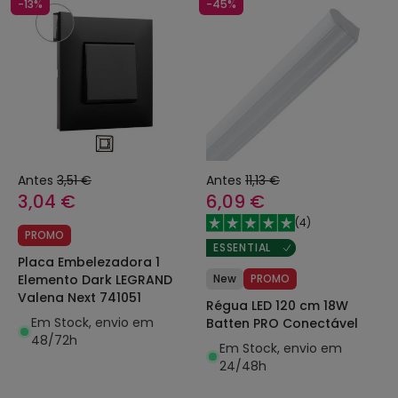
-13%
-45%
Antes
3,51 €
Antes
11,13 €
3,04 €
6,09 €
(
4
)
PROMO
ESSENTIAL
Placa Embelezadora 1
New
PROMO
Elemento Dark LEGRAND
Valena Next 741051
Régua LED 120 cm 18W
Em Stock, envio em
Batten PRO Conectável
48/72h
Em Stock, envio em
24/48h