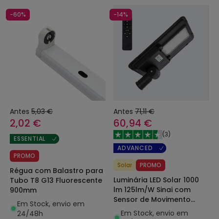
-60%
-14%
Antes
5,03 €
Antes
71,11 €
2,02 €
60,94 €
(
3
)
ESSENTIAL
ADVANCED
PROMO
Solar
PROMO
Régua com Balastro para
Luminária LED Solar 1000
Tubo T8 G13 Fluorescente
lm 125lm/W Sinai com
900mm
Sensor de Movimento
Em Stock, envio em
para Iluminação Pública
Em Stock, envio em
24/48h