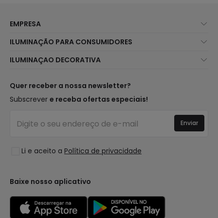
EMPRESA
Sobre Nós
ILUMINAÇÃO PARA CONSUMIDORES
Atendimento ao Cliente
Novidades Iluminação
ILUMINAÇAO DECORATIVA
Métodos de Envio
Marcas
Novidades Candeeiros
Métodos de Pagamento
Tipos de Caps
Tendências
Quer receber a nossa newsletter?
É Profissional?
Calculadora
Marcas de Decoração Premium
Subscrever
e receba ofertas especiais!
Perguntas Frequentes (FAQ)
Orçamentos
Novidades em Decoração
Iniciar sessão
Iluminação para empresas
Enviar
Espaços
Liquidação OutLED
Estilos
Li e aceito a
Política de privacidade
Coleções
LoveYouGreen
Baixe nosso aplicativo