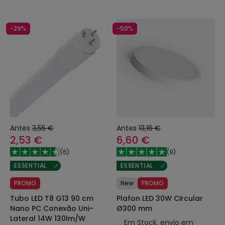
-29%
-50%
Antes
3,55 €
Antes
13,16 €
2,53 €
6,60 €
(
6
)
(
9
)
ESSENTIAL
ESSENTIAL
PROMO
New
PROMO
Tubo LED T8 G13 90 cm
Plafon LED 30W Circular
Nano PC Conexão Uni-
Ø300 mm
Lateral 14W 130lm/W
Em Stock, envio em