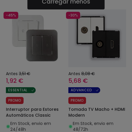
Carregar menos
-45%
-30%
Antes
3,51 €
Antes
8,08 €
1,92 €
5,68 €
ESSENTIAL
ADVANCED
PROMO
PROMO
Interruptor para Estores
Tomada TV Macho + HDMI
Automáticos Classic
Modern
Em Stock, envio em
Em Stock, envio em
24/48h
48/72h