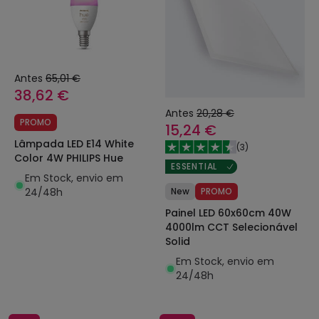
Antes
65,01 €
38,62 €
Antes
20,28 €
PROMO
15,24 €
Lâmpada LED E14 White
(
3
)
Color 4W PHILIPS Hue
ESSENTIAL
Em Stock, envio em
24/48h
New
PROMO
Painel LED 60x60cm 40W
4000lm CCT Selecionável
Solid
Em Stock, envio em
24/48h