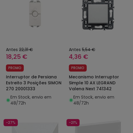
Antes
22,31 €
Antes
5,54 €
18,25 €
4,36 €
PROMO
PROMO
Interruptor de Persiana
Mecanismo Interruptor
Estreito 3 Posições SIMON
Simple 10 AX LEGRAND
270 20001333
Valena Next 741342
Em Stock, envio em
Em Stock, envio em
48/72h
48/72h
-27%
-21%