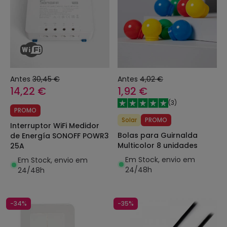
Antes
30,45 €
Antes
4,02 €
14,22 €
1,92 €
(
3
)
PROMO
Solar
PROMO
Interruptor WiFi Medidor
Bolas para Guirnalda
de Energía SONOFF POWR3
Multicolor 8 unidades
25A
Em Stock, envio em
Em Stock, envio em
24/48h
24/48h
-34%
-35%