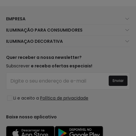
EMPRESA
Sobre Nós
ILUMINAÇÃO PARA CONSUMIDORES
Atendimento ao Cliente
Novidades Iluminação
ILUMINAÇAO DECORATIVA
Métodos de Envio
Marcas
Novidades Candeeiros
Métodos de Pagamento
Tipos de Caps
Tendências
Quer receber a nossa newsletter?
É Profissional?
Calculadora
Marcas de Decoração Premium
Subscrever
e receba ofertas especiais!
Perguntas Frequentes (FAQ)
Orçamentos
Novidades em Decoração
Iniciar sessão
Iluminação para empresas
Enviar
Espaços
Liquidação OutLED
Estilos
Li e aceito a
Política de privacidade
Coleções
LoveYouGreen
Baixe nosso aplicativo