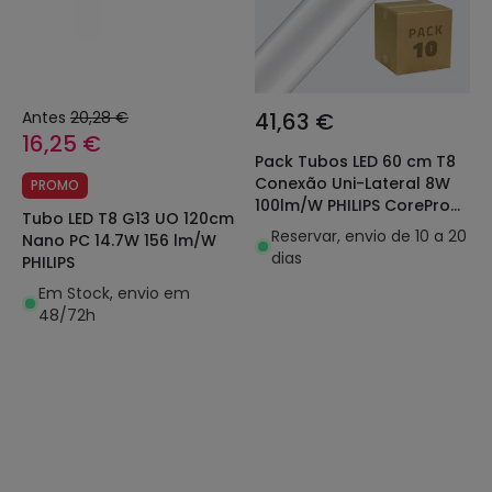
Antes
20,28 €
41,63 €
16,25 €
Pack Tubos LED 60 cm T8
Conexão Uni-Lateral 8W
PROMO
100lm/W PHILIPS CorePro
Tubo LED T8 G13 UO 120cm
(10 un)
Reservar, envio de 10 a 20
Nano PC 14.7W 156 lm/W
dias
PHILIPS
Em Stock, envio em
48/72h