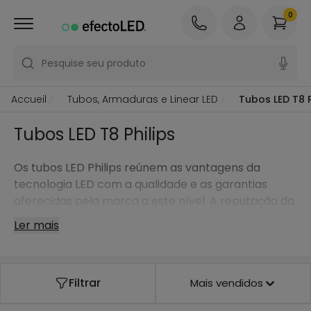
0
Pesquise seu produto
Accueil
Tubos, Armaduras e Linear LED
Tubos LED T8 P
Tubos LED T8 Philips
Os tubos LED Philips reúnem as vantagens da
tecnologia LED com a qualidade e as garantias
oferecidas pela marca a este nível. A reputação da
marca Philips assenta na presença de vários anos
Ler mais
no mercado com uma trajetória impecável que fala
por si só e que se vê em cada um dos seus
produtos.
Filtrar
Mais vendidos