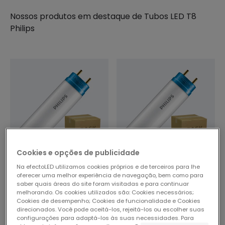
Nossos produtos em destaque de
Tubos LED T8
Philips
Cookies e opções de publicidade
Na efectoLED utilizamos cookies próprios e de terceiros para lhe
55,86 €
52,81 €
oferecer uma melhor experiência de navegação, bem como para
(
1
)
(
2
)
saber quais áreas do site foram visitadas e para continuar
melhorando. Os cookies utilizados são: Cookies necessários;
Tubo LED T8 G13 150 cm
Tubo LED T8 G13 120 cm
Cookies de desempenho; Cookies de funcionalidade e Cookies
Conexão Uni-Lateral 20W
Conexão Uni-Lateral 14.5W
direcionados. Você pode aceitá-los, rejeitá-los ou escolher suas
110lm/W PHILIPS CorePro
110lm/W PHILIPS CorePro
configurações para adaptá-los às suas necessidades. Para