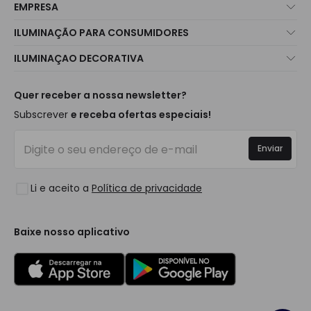
EMPRESA
Sobre Nós
ILUMINAÇÃO PARA CONSUMIDORES
Atendimento ao Cliente
Novidades Iluminação
ILUMINAÇAO DECORATIVA
Métodos de Envio
Marcas
Novidades Candeeiros
Métodos de Pagamento
Tipos de Caps
Tendências
Quer receber a nossa newsletter?
É Profissional?
Calculadora
Marcas de Decoração Premium
Subscrever
e receba ofertas especiais!
Perguntas Frequentes (FAQ)
Orçamentos
Novidades em Decoração
Iniciar sessão
Iluminação para empresas
Enviar
Espaços
Liquidação OutLED
Estilos
Li e aceito a
Política de privacidade
Coleções
LoveYouGreen
Baixe nosso aplicativo