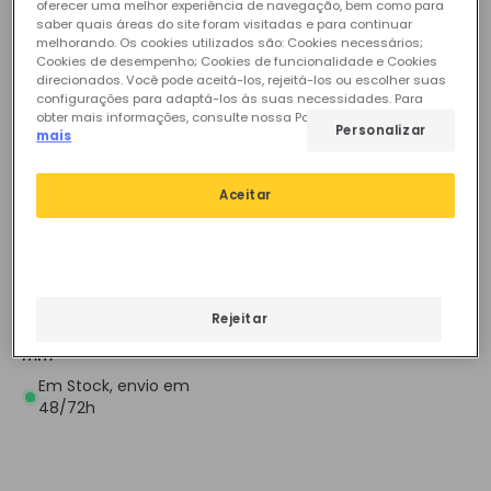
oferecer uma melhor experiência de navegação, bem como para
saber quais áreas do site foram visitadas e para continuar
melhorando. Os cookies utilizados são: Cookies necessários;
Cookies de desempenho; Cookies de funcionalidade e Cookies
direcionados. Você pode aceitá-los, rejeitá-los ou escolher suas
configurações para adaptá-los às suas necessidades. Para
obter mais informações, consulte nossa Política de Cookies.
Ler
Personalizar
mais
Aceitar
8,08 €
(
5
)
ESSENTIAL
Pack 3 Focos Downlight
Rejeitar
GU10 6W Corte Ø 75-85
mm
Em Stock, envio em
48/72h