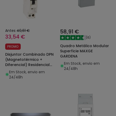
Antes
40,61 €
58,91 €
33,54 €
(
6
)
Quadro Metálico Modular
PROMO
Superficie MAXGE
Disjuntor Combinado DPN
GARDENA
(Magnetotérmico +
Em Stock, envio em
Diferencial) Residencial
24/48h
1P+N 6-40 A 6kA Curva C
Em Stock, envio em
MAXGE
24/48h