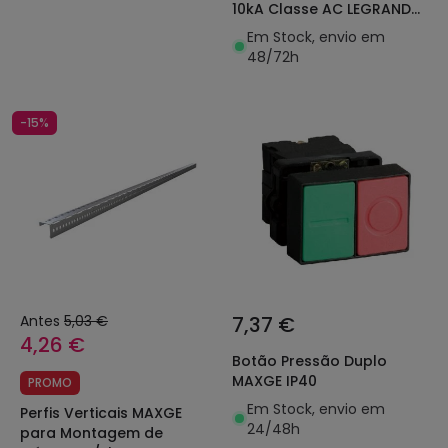
10kA Classe AC LEGRAND
411662
Em Stock, envio em
48/72h
-15%
Antes
5,03 €
7,37 €
4,26 €
Botão Pressão Duplo
MAXGE IP40
PROMO
Em Stock, envio em
Perfis Verticais MAXGE
24/48h
para Montagem de