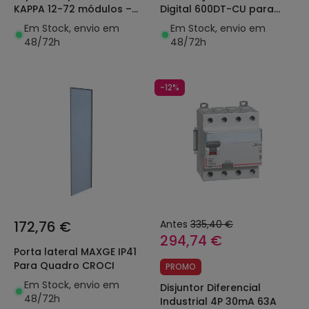
KAPPA 12-72 módulos –
Digital 600DT-CU para
Industrial/Terciário/Residencial
Aplicações Industriais,
Em Stock, envio em
Em Stock, envio em
MAXGE
Terciárias e Residenciais
48/72h
48/72h
MAXGE
-12%
172,76 €
Antes
335,40 €
294,74 €
Porta lateral MAXGE IP41
Para Quadro CROCI
PROMO
Em Stock, envio em
Disjuntor Diferencial
48/72h
Industrial 4P 30mA 63A