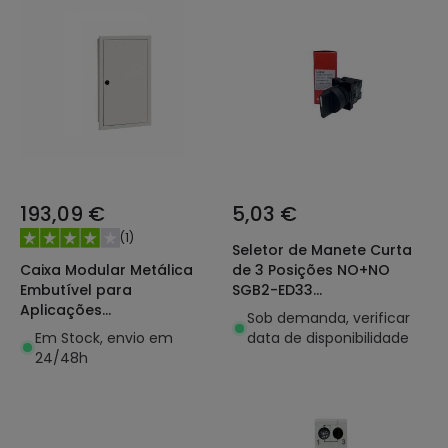
193,09 €
5,03 €
(
1
)
Seletor de Manete Curta
Caixa Modular Metálica
de 3 Posições NO+NO
Embutível para
SGB2-ED33
Aplicações
Industrial/Terciário/Residenc
Sob demanda, verificar
Industriais/Terciárias
MAXGE
Em Stock, envio em
data de disponibilidade
MAXGE GARDENA
24/48h