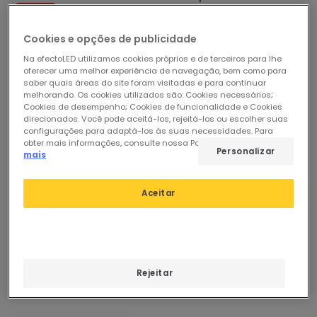
em Carga Parada de
PROMO
Emergência Montagem
Disjuntor Diferencial
em Superfície MAXGE 4P
Cookies e opções de publicidade
Em Stock, envio em
Industrial 2P-30mA 25-
25-100A IP65
48/72h
Na efectoLED utilizamos cookies próprios e de terceiros para lhe
40A 10kA Classe AC
oferecer uma melhor experiência de navegação, bem como para
LEGRAND TX³ 403032
Em Stock, envio em
saber quais áreas do site foram visitadas e para continuar
48/72h
melhorando. Os cookies utilizados são: Cookies necessários;
Cookies de desempenho; Cookies de funcionalidade e Cookies
direcionados. Você pode aceitá-los, rejeitá-los ou escolher suas
configurações para adaptá-los às suas necessidades. Para
obter mais informações, consulte nossa Política de Cookies.
Ler
Personalizar
mais
Aceitar
Rejeitar