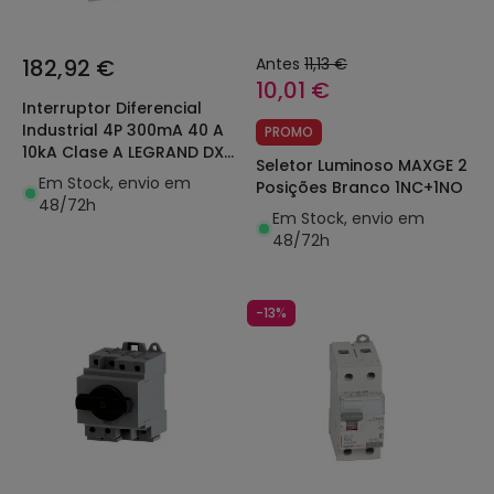
182,92 €
Antes
11,13 €
10,01 €
Interruptor Diferencial
Industrial 4P 300mA 40 A
PROMO
10kA Clase A LEGRAND DX³
Seletor Luminoso MAXGE 2
411685
Em Stock, envio em
Posições Branco 1NC+1NO
48/72h
Em Stock, envio em
48/72h
-13%