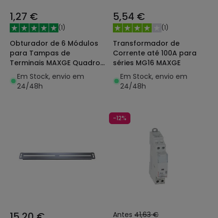
1,27 €
5,54 €
(
1
)
(
1
)
Obturador de 6 Módulos
Transformador de
para Tampas de
Corrente até 100A para
Terminais MAXGE Quadros
séries MG16 MAXGE
Elétricos
Em Stock, envio em
Em Stock, envio em
24/48h
24/48h
-12%
15,20 €
Antes
41,63 €