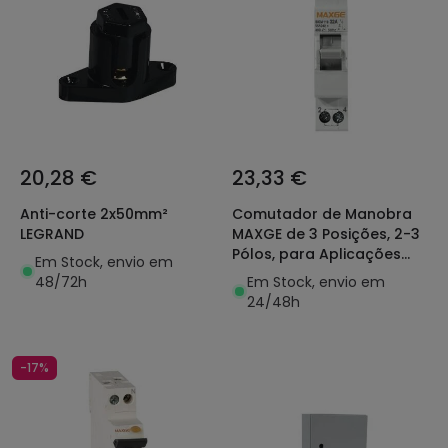
20,28 €
23,33 €
Anti-corte 2x50mm²
Comutador de Manobra
LEGRAND
MAXGE de 3 Posições, 2-3
Pólos, para Aplicações
Em Stock, envio em
Industriais/Terciárias
48/72h
Em Stock, envio em
MAXGE
24/48h
-17%