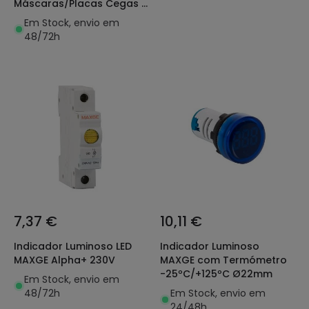
Máscaras/Placas Cegas e
Modulares para Quadros
Em Stock, envio em
CROCI
48/72h
7,37 €
10,11 €
Indicador Luminoso LED
Indicador Luminoso
MAXGE Alpha+ 230V
MAXGE com Termómetro
-25ºC/+125ºC Ø22mm
Em Stock, envio em
48/72h
Em Stock, envio em
24/48h