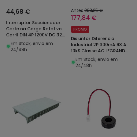
44,68 €
Antes
203,25 €
177,84 €
Interruptor Seccionador
Corte na Carga Rotativo
PROMO
Carril DIN 4P 1200V DC 32A
Disjuntor Diferencial
Instalação Fotovoltaica
Em Stock, envio em
Industrial 2P 300mA 63 A
MAXGE
24/48h
10kS Classe AC LEGRAND
DX³ 411506
Em Stock, envio em
24/48h