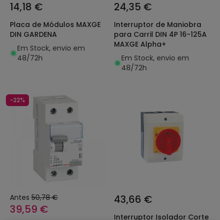
14,18 €
24,35 €
Placa de Módulos MAXGE
Interruptor de Maniobra
DIN GARDENA
para Carril DIN 4P 16-125A
MAXGE Alpha+
Em Stock, envio em
48/72h
Em Stock, envio em
48/72h
-22%
Antes
50,78 €
43,66 €
39,59 €
Interruptor Isolador Corte