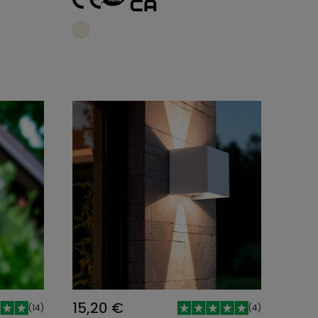
nho
Adicionar ao carrinho
15,20 €
(
14
)
(
4
)