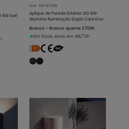
Eros
Ref
127025
Aplique de Parede Exterior LED 6W
D 6W Karl
Alumínio Iluminação Dupla Cara Eros
Branco - Branco quente 2700K
Em Stock, envio em 48/72h
h
nho
Adicionar ao carrinho