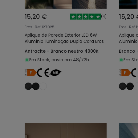
15,20 €
15,20 
(
4
)
Eros
Ref
127025
Eros
Ref
1
Aplique de Parede Exterior LED 6W
Aplique 
Alumínio Iluminação Dupla Cara Eros
Alumínio
Antracite - Branco neutro 4000K
Branco 
Em Stock, envio em 48/72h
Em Sto
Adicionar ao carrinho