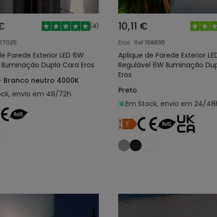
€
10,11 €
(
4
)
27025
Eros
Ref
108895
de Parede Exterior LED 6W
Aplique de Parede Exterior LE
 Iluminação Dupla Cara Eros
Regulável 6W Iluminação Du
Eros
- Branco neutro 4000K
Preto
ck, envio em 48/72h
Em Stock, envio em 24/48
Adicionar ao carrinho
Adicionar ao carri