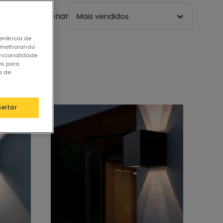
Ordenar
Mais vendidos
eriência de
 melhorando.
uncionalidade
es para
a de
ceitar