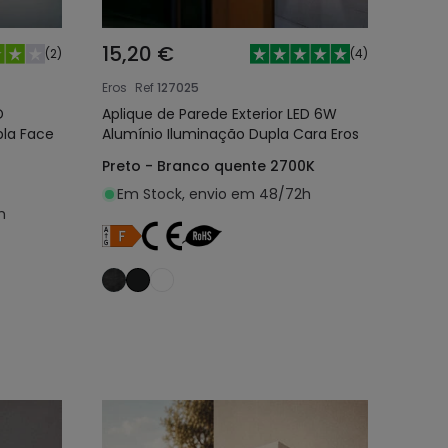
15,20 €
(
2
)
(
4
)
Eros
Ref
127025
D
Aplique de Parede Exterior LED 6W
pla Face
Alumínio Iluminação Dupla Cara Eros
Preto - Branco quente 2700K
Em Stock, envio em 48/72h
h
nho
Adicionar ao carrinho