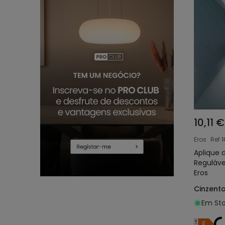
10,11 €
Eros
Ref
1
Aplique 
Reguláve
Eros
Cinzent
Em Sto