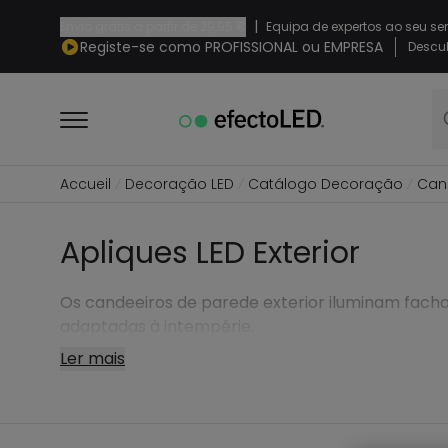
|
Envio grátis a partir de
29,95 €
Equipa de expertos ao seu se
Registe-se como PROFISSIONAL ou EMPRESA
Descub
Accueil
Decoração LED
Catálogo Decoração
Can
Apliques LED Exterior
Os candeeiros de parede exterior iluminam facha
adaptadas à intempérie.
Ler mais