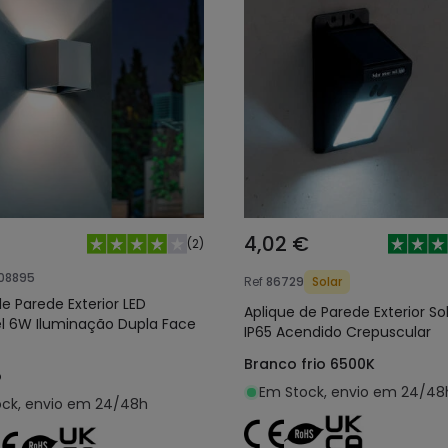
4,02 €
(
2
)
08895
Ref
86729
Solar
de Parede Exterior LED
Aplique de Parede Exterior So
l 6W Iluminação Dupla Face
IP65 Acendido Crepuscular
Branco frio 6500K
o
Em Stock, envio em 24/48
ck, envio em 24/48h