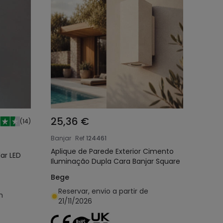
25,36 €
(
14
)
Banjar
Ref
124461
Aplique de Parede Exterior Cimento
lar LED
Iluminação Dupla Cara Banjar Square
Bege
Reservar, envio a partir de
h
21/11/2026