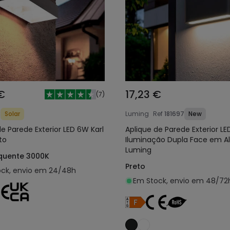
€
17,23 €
(
7
)
8
Solar
Luming
Ref
181697
New
de Parede Exterior LED 6W Karl
Aplique de Parede Exterior L
to
Iluminação Dupla Face em A
Luming
quente 3000K
Preto
ck, envio em 24/48h
Em Stock, envio em 48/72
Adicionar ao carrinho
Adicionar ao carri