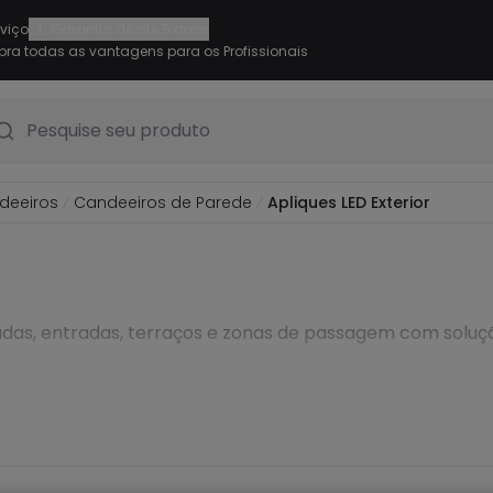
|
rviço
Garantia de até 5 anos
ra todas as vantagens para os Profissionais
Pesquise seu produto
deeiros
Candeeiros de Parede
Apliques LED Exterior
das, entradas, terraços e zonas de passagem com soluçõe