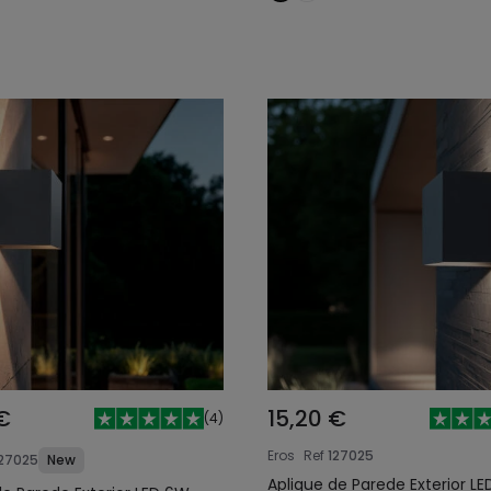
€
15,20 €
(
4
)
Eros
Ref
127025
27025
New
Aplique de Parede Exterior L