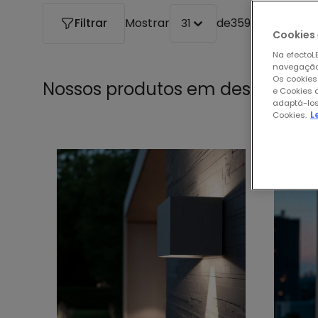
Filtrar
Mostrar
de
359 produtos
31
Cookies 
Na efectoLE
navegação,
Os cookies
Nossos produtos em destaque 
e Cookies 
adaptá-los
Cookies.
L