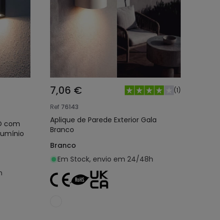
7,06 €
(
1
)
Ref
76143
Aplique de Parede Exterior Gala
ED com
Branco
lumínio
Branco
Em Stock, envio em 24/48h
h
nho
Adicionar ao carrinho