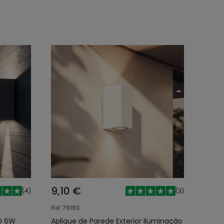
9,10 €
(
4
)
(
3
)
Ref
76163
ED 6W
Aplique de Parede Exterior Iluminação