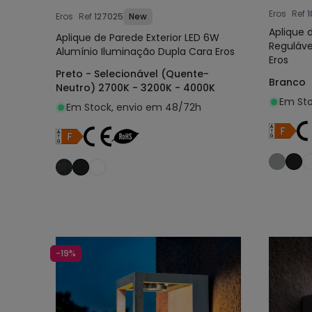
Eros
Ref
1
Eros
Ref
127025
New
Aplique 
Aplique de Parede Exterior LED 6W
Reguláve
Alumínio Iluminação Dupla Cara Eros
Eros
Preto - Selecionável (Quente-
Branco
Neutro) 2700K - 3200K - 4000K
Em Sto
Em Stock, envio em 48/72h
Adicionar ao carrinho
-19%