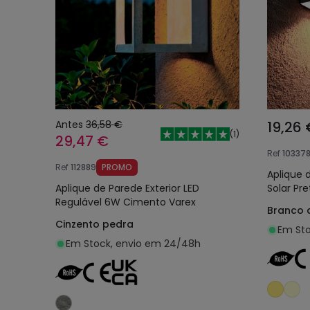
Antes
36,58 €
19,26 
(
1
)
29,47 €
Ref
10337
Ref
112889
PROMO
Aplique 
Aplique de Parede Exterior LED
Solar Pre
Regulável 6W Cimento Varex
Branco 
Cinzento pedra
Em Sto
Em Stock, envio em 24/48h
Adicionar ao carrinho