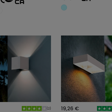
Adicionar ao carrinho
Adicionar ao carri
19,26 €
(
2
)