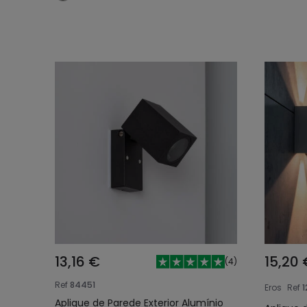
13,16 €
15,20 
(
4
)
Ref
84451
Eros
Ref
1
Aplique de Parede Exterior Alumínio