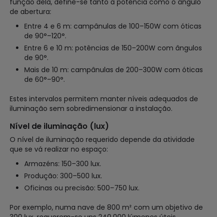
função dela, define-se tanto a potência como o ângulo
de abertura:
Entre 4 e 6 m: campânulas de 100–150W com óticas
de 90°–120°.
Entre 6 e 10 m: potências de 150–200W com ângulos
de 90°.
Mais de 10 m: campânulas de 200–300W com óticas
de 60°–90°.
Estes intervalos permitem manter níveis adequados de
iluminação sem sobredimensionar a instalação.
Nível de iluminação (lux)
O nível de iluminação requerido depende da atividade
que se vá realizar no espaço:
Armazéns: 150–300 lux.
Produção: 300–500 lux.
Oficinas ou precisão: 500–750 lux.
Por exemplo, numa nave de 800 m² com um objetivo de
300 lux, requerem-se uns 240.000 lúmenes úteis.