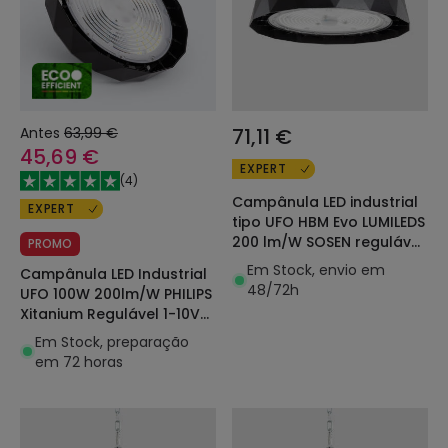
Antes
63,99 €
71,11 €
45,69 €
EXPERT
(
4
)
Campânula LED industrial
EXPERT
tipo UFO HBM Evo LUMILEDS
200 lm/W SOSEN regulável
PROMO
DALI/Push
Em Stock, envio em
Campânula LED Industrial
48/72h
UFO 100W 200lm/W PHILIPS
Xitanium Regulável 1-10V
LEDNIX HBM
Em Stock, preparação
em 72 horas