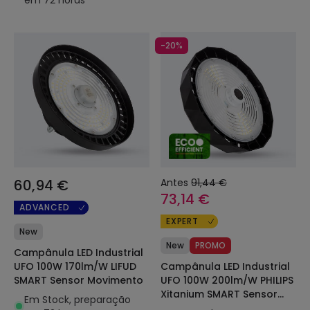
-20%
60,94 €
Antes
91,44 €
73,14 €
ADVANCED
EXPERT
New
New
PROMO
Campânula LED Industrial
UFO 100W 170lm/W LIFUD
Campânula LED Industrial
SMART Sensor Movimento
UFO 100W 200lm/W PHILIPS
Xitanium SMART Sensor
Em Stock, preparação
Movimento