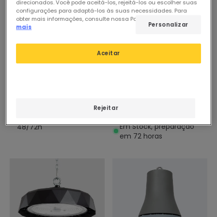
direcionados. Você pode aceitá-los, rejeitá-los ou escolher suas
configurações para adaptá-los às suas necessidades. Para
obter mais informações, consulte nossa Política de Cookies.
Ler
Personalizar
mais
28,41 €
86,35 €
Aceitar
(
1
)
ESSENTIAL
EXPERT
Campànula LED Industrial
Campânula LED Industrial
UFO 200 W, 120 lm/W, Solid
UFO HBM Evo LUMILEDS 200
X3
Rejeitar
lm/W PHILIPS Xitanium
Em Stock, envio em
Regulável 0-10 V
Em Stock, preparação
48/72h
em 72 horas