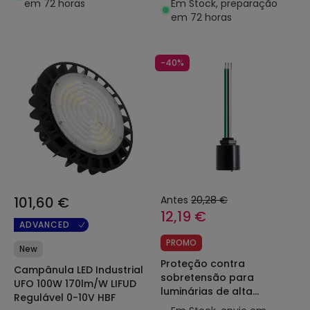
em 72 horas
Em Stock, preparação
em 72 horas
-40%
101,60 €
Antes
20,28 €
12,19 €
ADVANCED
PROMO
New
Proteção contra
Campânula LED Industrial
sobretensão para
UFO 100W 170lm/W LIFUD
luminárias de alta
Regulável 0-10V HBF
potência até 20 kV