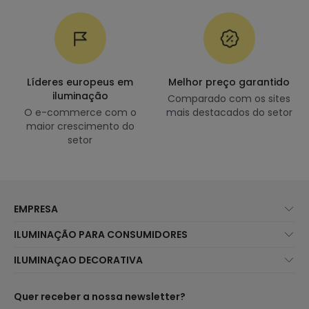
Líderes europeus em
Melhor preço garantido
iluminação
Comparado com os sites
O e-commerce com o
mais destacados do setor
maior crescimento do
setor
EMPRESA
Sobre Nós
ILUMINAÇÃO PARA CONSUMIDORES
Atendimento ao Cliente
Novidades Iluminação
ILUMINAÇAO DECORATIVA
Métodos de Envio
Marcas
Novidades Candeeiros
Métodos de Pagamento
Tipos de Caps
Tendências
Quer receber a nossa newsletter?
É Profissional?
Calculadora