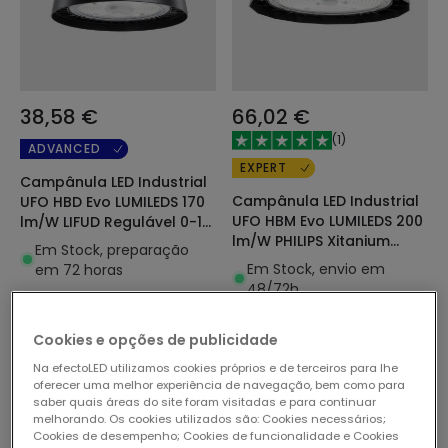
38,58 €
66,02 €
(
1
)
ADVANCED
EXPERT
Campânula LED Industrial
Campânula LED Industrial
UFO HBD Evo LUMILEDS 170
UFO HBM Evo LUMILEDS 200
lm/W LIFUD Regulável 0-10
lm/W PHILIPS Xitanium
V
Em Stock, preparação
Regulável 0-10 V
Em Stock, envio em
em 72 horas
48/72h
Cookies e opções de publicidade
Na efectoLED utilizamos cookies próprios e de terceiros para lhe
oferecer uma melhor experiência de navegação, bem como para
saber quais áreas do site foram visitadas e para continuar
melhorando. Os cookies utilizados são: Cookies necessários;
Cookies de desempenho; Cookies de funcionalidade e Cookies