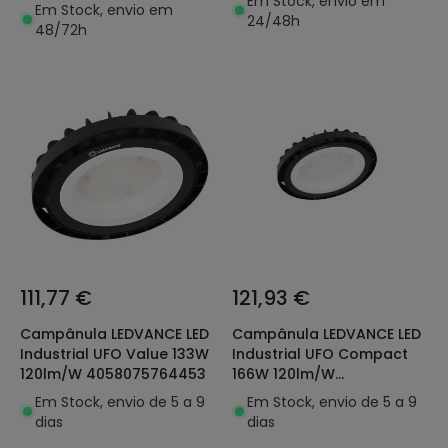
Em Stock, envio em
Em Stock, envio em
24/48h
48/72h
111,77 €
121,93 €
Campânula LEDVANCE LED
Campânula LEDVANCE LED
Industrial UFO Value 133W
Industrial UFO Compact
120lm/W 4058075764453
166W 120lm/W
4058075708228
Em Stock, envio de 5 a 9
Em Stock, envio de 5 a 9
dias
dias