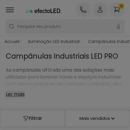
0
Pesquise seu produto
Accueil
Iluminação LED Industrial
Campânulas Industr
Campânulas Industriais LED PRO
As campânulas UFO são uma das soluções mais
utilizadas para iluminar naves e espaços industriais
com altura, graças ao seu formato compacto, alto
rendimento e facilidade de instalação.
Ler mais
Filtrar
Mais vendidos