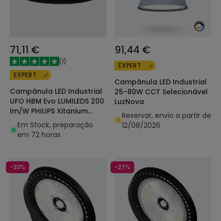
71,11 €
91,44 €
(
1
)
EXPERT
EXPERT
Campânula LED Industrial
Campânula LED Industrial
25-80W CCT Selecionável
UFO HBM Evo LUMILEDS 200
LuzNova
lm/W PHILIPS Xitanium
Reservar, envio a partir de
Regulável 0-10 V
Em Stock, preparação
12/08/2026
em 72 horas
-33%
-27%