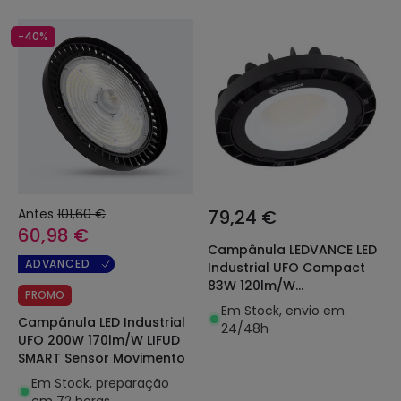
-40%
Antes
101,60 €
79,24 €
60,98 €
Campânula LEDVANCE LED
ADVANCED
Industrial UFO Compact
83W 120lm/W
PROMO
4058075708174
Em Stock, envio em
Campânula LED Industrial
24/48h
UFO 200W 170lm/W LIFUD
SMART Sensor Movimento
Em Stock, preparação
em 72 horas