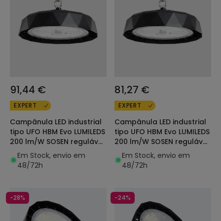
91,44 €
81,27 €
EXPERT
EXPERT
Campânula LED industrial
Campânula LED industrial
tipo UFO HBM Evo LUMILEDS
tipo UFO HBM Evo LUMILEDS
200 lm/W SOSEN regulável
200 lm/W SOSEN regulável
DALI/Push
DALI/Push
Em Stock, envio em
Em Stock, envio em
48/72h
48/72h
-28%
-24%