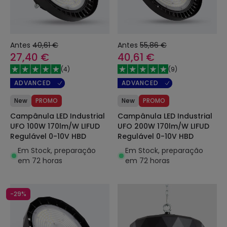
Antes
40,61 €
Antes
55,86 €
27,40 €
40,61 €
(
4
)
(
9
)
ADVANCED
ADVANCED
New
PROMO
New
PROMO
Campânula LED Industrial
Campânula LED Industrial
UFO 100W 170lm/W LIFUD
UFO 200W 170lm/W LIFUD
Regulável 0-10V HBD
Regulável 0-10V HBD
Em Stock, preparação
Em Stock, preparação
em 72 horas
em 72 horas
-29%