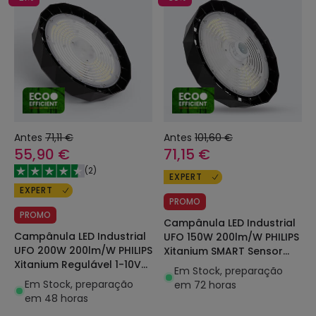
Antes
71,11 €
Antes
101,60 €
55,90 €
71,15 €
(
2
)
EXPERT
EXPERT
PROMO
PROMO
Campânula LED Industrial
Campânula LED Industrial
UFO 150W 200lm/W PHILIPS
UFO 200W 200lm/W PHILIPS
Xitanium SMART Sensor
Xitanium Regulável 1-10V
Movimento
Em Stock, preparação
LEDNIX HBM
Em Stock, preparação
em 72 horas
em 48 horas