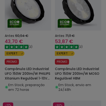
Antes
60,94 €
Antes
71,11 €
43,70 €
53,87 €
(
2
)
(
2
)
EXPERT
EXPERT
PROMO
PROMO
Campânula LED Industrial
Campânula LED Industrial
UFO 150W 200lm/W PHILIPS
UFO 150W 200lm/W MOSO
Xitanium Regulável 1-10V
Regulável HBM
HBM
Em Stock, preparação
Em Stock, envio em
em 72 horas
24/48h
-21%
-30%