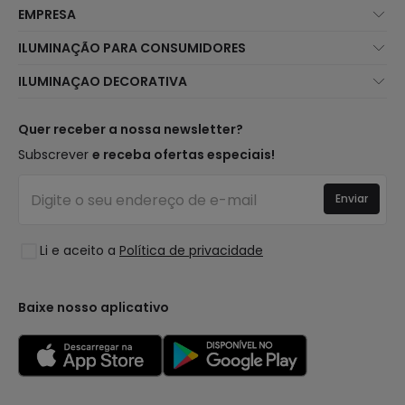
EMPRESA
Sobre Nós
ILUMINAÇÃO PARA CONSUMIDORES
Atendimento ao Cliente
Novidades Iluminação
ILUMINAÇAO DECORATIVA
Métodos de Envio
Marcas
Novidades Candeeiros
Métodos de Pagamento
Tipos de Caps
Tendências
Quer receber a nossa newsletter?
É Profissional?
Calculadora
Marcas de Decoração Premium
Subscrever
e receba ofertas especiais!
Perguntas Frequentes (FAQ)
Orçamentos
Novidades em Decoração
Iniciar sessão
Iluminação para empresas
Enviar
Espaços
Liquidação OutLED
Estilos
Li e aceito a
Política de privacidade
Coleções
LoveYouGreen
Baixe nosso aplicativo