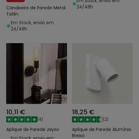
Em Stock, envio em
24/48h
Candeeiro de Parede Metal
Tatlin
Em Stock, envio em
24/48h
10,11 €
18,25 €
(
4
)
(
2
)
Aplique de Parede Jayso
Aplique de Parede Alumínio
Breixo
Em Stock, envio em