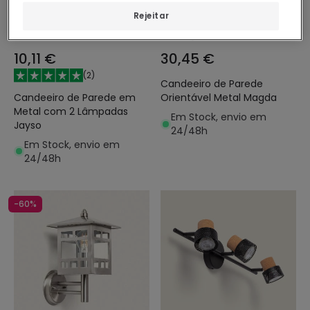
Rejeitar
10,11 €
30,45 €
(
2
)
Candeeiro de Parede
Candeeiro de Parede em
Orientável Metal Magda
Metal com 2 Lâmpadas
Em Stock, envio em
Jayso
24/48h
Em Stock, envio em
24/48h
-60%