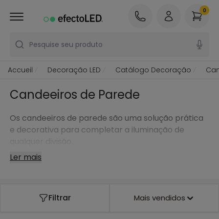
0
Pesquise seu produto
Accueil
Decoração LED
Catálogo Decoração
Can
Candeeiros de Parede
Os candeeiros de parede são uma solução prática
e decorativa para completar a iluminação de
qualquer divisão.
Ler mais
Filtrar
Mais vendidos