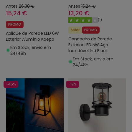
Antes
26,38 €
Antes
15,24 €
15,24 €
13,20 €
(
1
)
PROMO
Solar
PROMO
Aplique de Parede LED 6W
Candeeiro de Parede
Exterior Alumínio Kaepp
Exterior LED 5W Aço
Em Stock, envio em
Inoxidável Inti Black
24/48h
Em Stock, envio em
24/48h
-46%
-12%