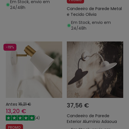
Em Stock, envio em
24/48h
Candeeiro de Parede Metal
e Tecido Olivia
Em Stock, envio em
24/48h
-19%
Antes
16,21 €
37,56 €
13,20 €
Candeeiro de Parede
(
4
)
Exterior Alumínio Adaoua
PROMO