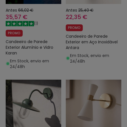
Antes
66,02 €
Antes
25,40 €
35,57 €
22,35 €
(
1
)
PROMO
PROMO
Candeeiro de Parede
Candeeiro de Parede
Exterior em Aço Inoxidável
Exterior Alumínio e Vidro
Antara
Karan
Em Stock, envio em
Em Stock, envio em
24/48h
24/48h