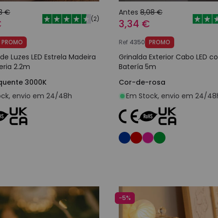
13 €
Antes
8,08 €
(
2
)
€
3,34 €
PROMO
Ref
4350
PROMO
 de Luzes LED Estrela Madeira
Grinalda Exterior Cabo LED 
ria 2.2m
Batería 5m
quente 3000K
Cor-de-rosa
ck, envio em 24/48h
Em Stock, envio em 24/48
Adicionar ao carrinho
Adicionar ao carri
-5%