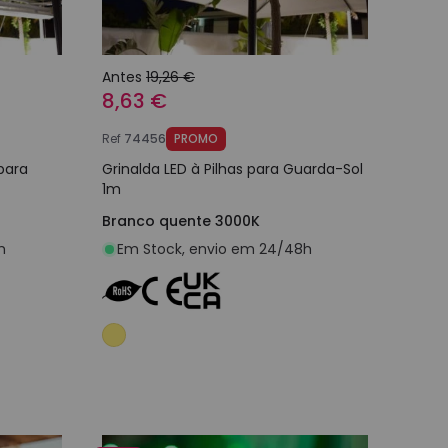
Antes
19,26 €
8,63 €
Ref
74456
PROMO
 para
Grinalda LED à Pilhas para Guarda-Sol
1m
Branco quente 3000K
h
Em Stock, envio em 24/48h
nho
Adicionar ao carrinho