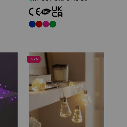
nho
Adicionar ao carrinho
-57%