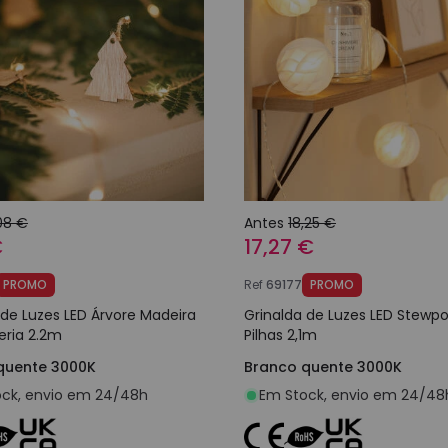
08 €
Antes
18,25 €
€
17,27 €
PROMO
Ref
69177
PROMO
 de Luzes LED Árvore Madeira
Grinalda de Luzes LED Stewpo
ria 2.2m
Pilhas 2,1m
quente 3000K
Branco quente 3000K
ck, envio em 24/48h
Em Stock, envio em 24/48