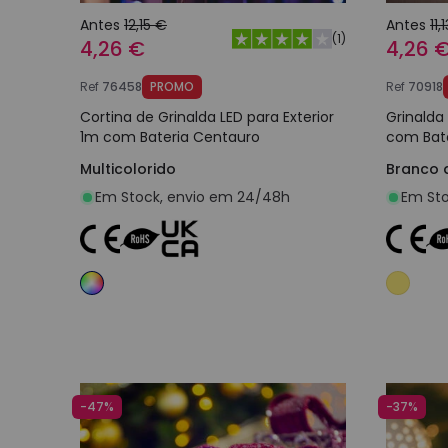
Antes
12,15 €
Antes
11,
(
1
)
4,26 €
4,26 
Ref
76458
PROMO
Ref
70918
Cortina de Grinalda LED para Exterior
Grinalda
1m com Bateria Centauro
com Bate
Multicolorido
Branco 
Em Stock, envio em 24/48h
Em Sto
Adicionar ao carrinho
-47%
-37%