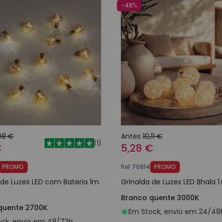
-48%
08 €
Antes
10,11 €
(
1
)
€
5,28 €
PROMO
Ref
70914
PROMO
 de Luzes LED com Bateria 1m
Grinalda de Luzes LED Bhala 
Branco quente 3000K
quente 2700K
Em Stock, envio em 24/48
ck, envio em 48/72h