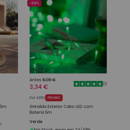
-59%
Antes
8,08 €
(
1
)
3,34 €
Ref
4350
PROMO
1.6m
Grinalda Exterior Cabo LED com
Batería 5m
Verde
h
Em Stock, envio em 24/48h