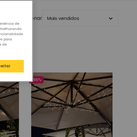
Ordenar
Mais vendidos
eriência de
 melhorando.
uncionalidade
es para
a de
ceitar
-55%