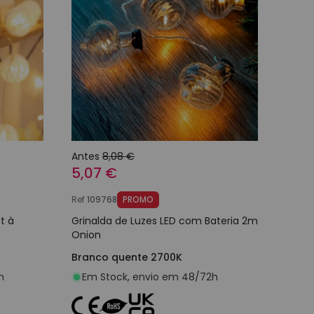
Antes
8,08 €
5,07 €
Ref
109768
PROMO
t à
Grinalda de Luzes LED com Bateria 2m
Onion
Branco quente 2700K
h
Em Stock, envio em 48/72h