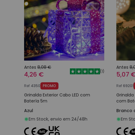
Antes
8,08 €
Antes
8,
(
1
)
4,26 €
5,07 
Ref
4350
PROMO
Ref
69201
Grinalda Exterior Cabo LED com
Grinalda
Batería 5m
com Bate
Azul
Branco 
Em Stock, envio em 24/48h
Em Sto