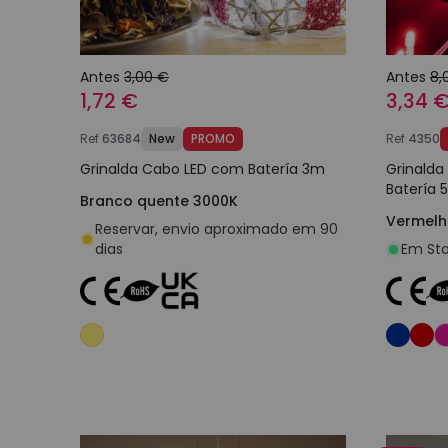
Antes
3,00 €
Antes
8,
1,72 €
3,34 
Ref
63684
New
PROMO
Ref
4350
Grinalda Cabo LED com Batería 3m
Grinalda
Batería 
Branco quente 3000K
Vermel
Reservar, envio aproximado em 90
dias
Em Sto
Adicionar ao carrinho