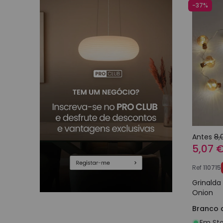
-37%
Antes
8,
5,07 
Ref
110715
Grinalda
Onion
Branco 
Em Sto