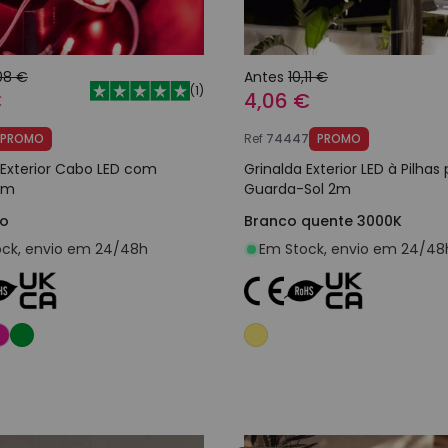
08 €
Antes
10,11 €
(
1
)
€
4,06 €
PROMO
Ref
74447
PROMO
 Exterior Cabo LED com
Grinalda Exterior LED à Pilhas
5m
Guarda-Sol 2m
ho
Branco quente 3000K
ck, envio em 24/48h
Em Stock, envio em 24/48
Adicionar ao carrinho
Adicionar ao carri