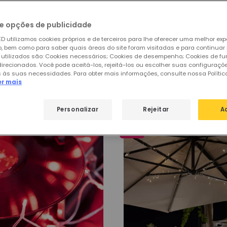
e opções de publicidade
D utilizamos cookies próprios e de terceiros para lhe oferecer uma melhor exp
 bem como para saber quais áreas do site foram visitadas e para continuar
 utilizados são: Cookies necessários; Cookies de desempenho; Cookies de f
direcionados. Você pode aceitá-los, rejeitá-los ou escolher suas configuraçõ
de
Grinaldas de Pilhas
 às suas necessidades. Para obter mais informações, consulte nossa Polític
er mais
Personalizar
Rejeitar
A
-60%