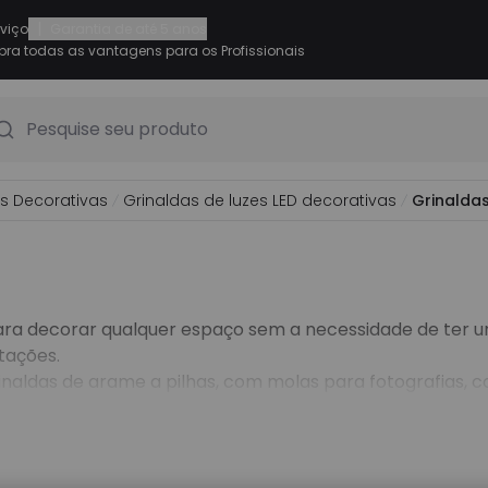
|
rviço
Garantia de até 5 anos
ra todas as vantagens para os Profissionais
Pesquise seu produto
s Decorativas
Grinaldas de luzes LED decorativas
Grinaldas
para decorar qualquer espaço sem a necessidade de ter 
tações.
rinaldas de arame a pilhas, com molas para fotografias, 