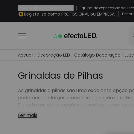
|
Envio grátis a partir de
29,95 €
Equipa de expertos ao seu se
Registe-se como PROFISSIONAL ou EMPRESA
Descub
Accueil
Decoração LED
Catálogo Decoração
Luze
Grinaldas de Pilhas
As grinaldas a pilhas são uma excelente opção 
podemos dar largas à nossa imaginação sem limi
De entre as várias opções à escolha, temos as g
originais.
Ler mais