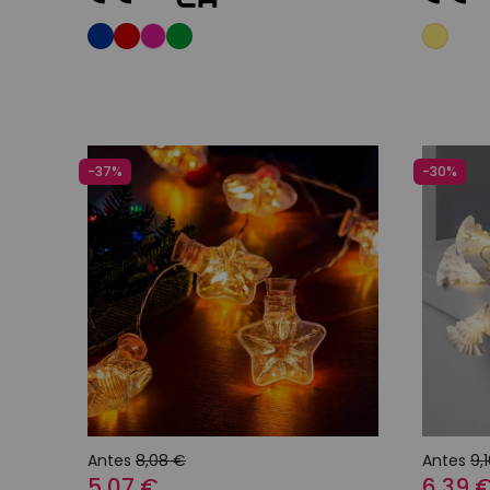
Adicionar ao carrinho
-37%
-30%
Antes
8,08 €
Antes
9,
5,07 €
6,39 