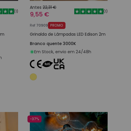
Antes
22,31 €
(
1
)
(
1
)
9,55 €
Ref
70909
PROMO
com
Grinalda de Lâmpadas LED Edison 2m
Branco quente 3000K
Em Stock, envio em 24/48h
h
nho
Adicionar ao carrinho
-37%