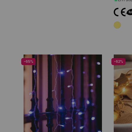
-65%
-62%