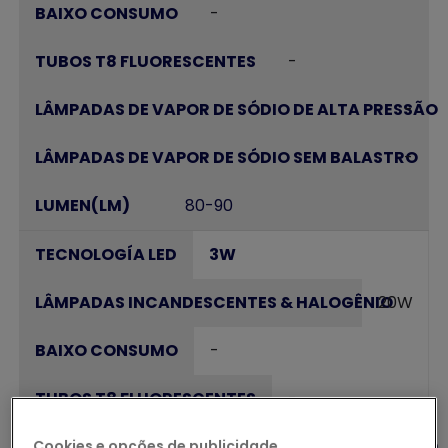
-
-
-
-
80-90
3W
20W
-
-
-
Cookies e opções de publicidade