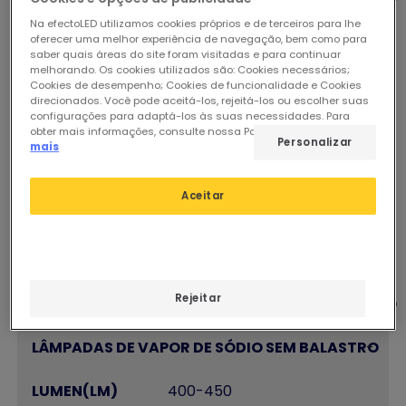
Na efectoLED utilizamos cookies próprios e de terceiros para lhe
oferecer uma melhor experiência de navegação, bem como para
-
saber quais áreas do site foram visitadas e para continuar
melhorando. Os cookies utilizados são: Cookies necessários;
240-270
Cookies de desempenho; Cookies de funcionalidade e Cookies
direcionados. Você pode aceitá-los, rejeitá-los ou escolher suas
configurações para adaptá-los às suas necessidades. Para
5W
obter mais informações, consulte nossa Política de Cookies.
Ler
Personalizar
mais
35W
Aceitar
-
-
Rejeitar
-
-
400-450