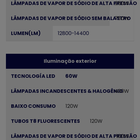
250W
750W
12800-14400
Iluminação exterior
60W
400W
120W
120W
100W