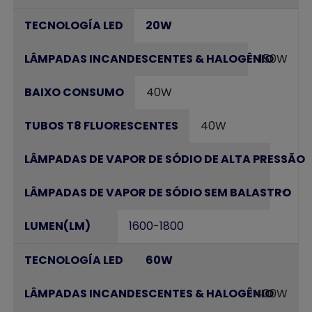
20W
150W
40W
40W
-
-
1600-1800
60W
400W