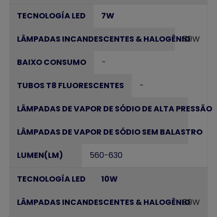
7W
50W
-
-
-
-
560-630
10W
80W