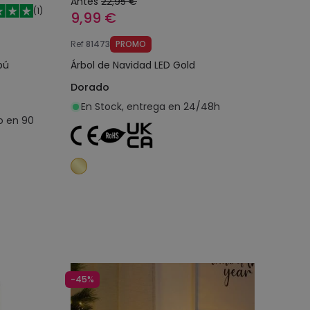
Antes
22,95 €
(
1
)
9,99 €
Ref
81473
PROMO
bú
Árbol de Navidad LED Gold
Dorado
En Stock, entrega en 24/48h
o en 90
o
Añadir al carrito
-45%