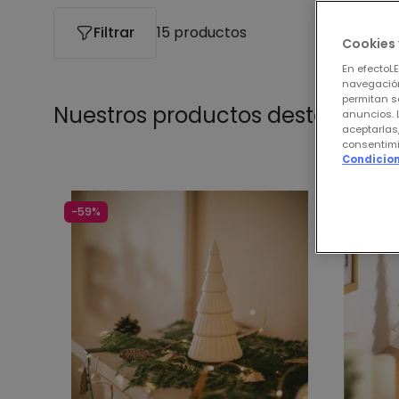
Filtrar
15 productos
Cookies 
En efectoL
navegación
permitan s
Nuestros productos destacados
anuncios. 
aceptarlas
consentimi
Condicion
-59%
-43%