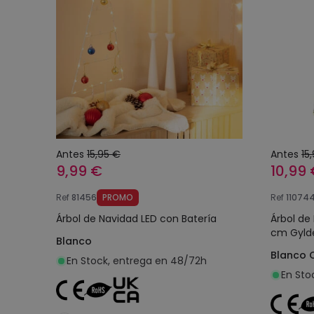
Antes
15,95 €
Antes
15
9,99 €
10,99
Ref
81456
PROMO
Ref
11074
Árbol de Navidad LED con Batería
Árbol de
cm Gyld
Blanco
Blanco 
En Stock, entrega en 48/72h
En Sto