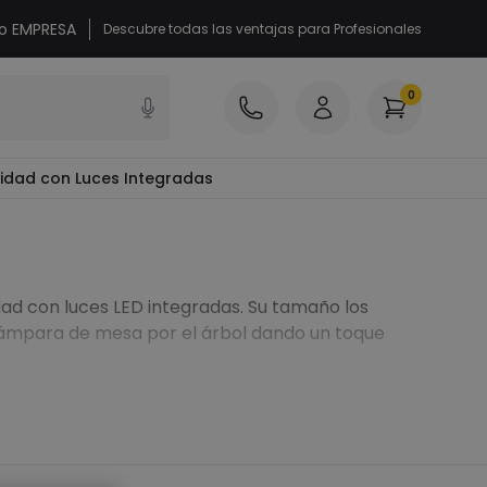
 o EMPRESA
Descubre todas las ventajas para Profesionales
0
idad con Luces Integradas
dad con luces LED integradas. Su tamaño los
u lámpara de mesa por el árbol dando un toque