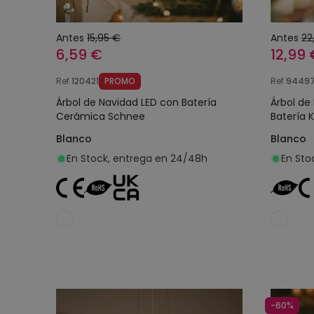
Antes
15,95 €
Antes
22
6,59 €
12,99 
Ref
120421
PROMO
Ref
9449
Árbol de Navidad LED con Batería
Árbol de
Cerámica Schnee
Batería 
Blanco
Blanco
En Stock, entrega en 24/48h
En Sto
Añadir al carrito
-60%