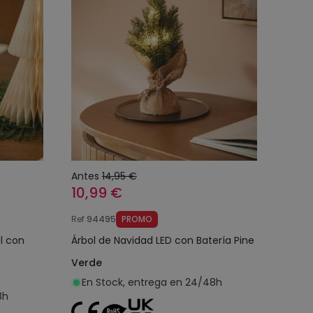
Antes
14,95 €
10,99 €
Ref
94495
PROMO
l con
Árbol de Navidad LED con Batería Pine
Verde
En Stock, entrega en 24/48h
8h