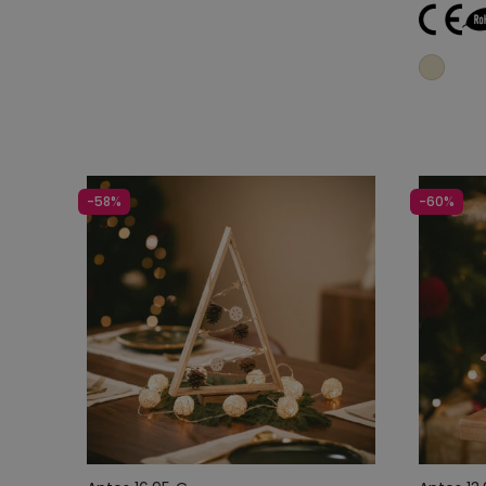
-58%
-60%