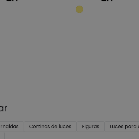
Añadir al carrito
Añadir al carrit
ar
irnaldas
Cortinas de luces
Figuras
Luces para 