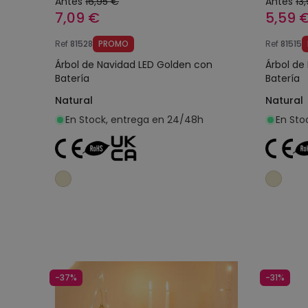
Antes
16,95 €
Antes
13
7,09 €
5,59 
Ref
81528
PROMO
Ref
81515
Árbol de Navidad LED Golden con
Árbol de
Batería
Batería
Natural
Natural
En Stock, entrega en 24/48h
En Sto
Añadir al carrito
-37%
-31%