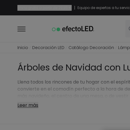
|
Envío gratis a partir de
29,95 €
Equipo de expertos a tu servic
Inicio
Decoración LED
Catálogo Decoración
Lámpa
Árboles de Navidad con L
Llena todos los rincones de tu hogar con el espí
convierte en el comodín perfecto a la hora de de
más navideño, el centro de una mesa, o de vestir
Leer más