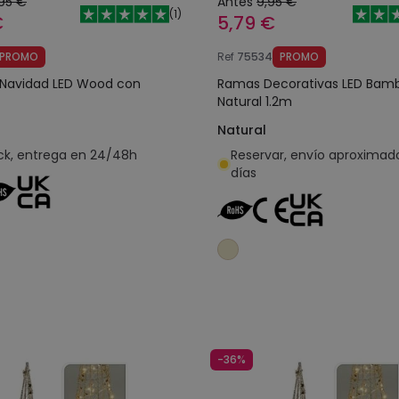
,95 €
Antes
9,95 €
(
1
)
€
5,79 €
PROMO
Ref
75534
PROMO
 Navidad LED Wood con
Ramas Decorativas LED Bam
Natural 1.2m
Natural
ck, entrega en 24/48h
Reservar, envío aproximad
días
Añadir al carrito
Añadir al carrit
-36%