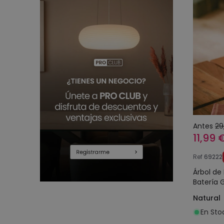
Antes
29
11,99 
Ref
69222
Árbol de
Batería 
Natural
En Sto