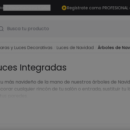
|
Regístrate como PROFESIONAL
io
Garantía hasta 5 años
Busca tu producto
ras y Luces Decorativas
Luces de Navidad
Árboles de Nav
uces Integradas
ritu más navideño de la mano de nuestros árboles de Navi
corar cualquier rincón de tu salón o entrada, sustituir t
 tus paredes.