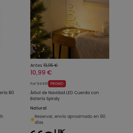
Antes
19,95 €
10,99 €
Ref
94491
PROMO
ería 80
Árbol de Navidad LED Cuerda con
Batería Spiraly
Natural
2h
Reservar, envío aproximado en 90
días