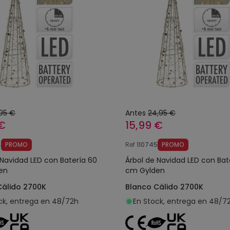
,95 €
Antes
24,95 €
 €
15,99 €
4
PROMO
Ref
110745
PROMO
 Navidad LED con Batería 60
Árbol de Navidad LED con Bat
en
cm Gylden
Cálido 2700K
Blanco Cálido 2700K
ck, entrega en 48/72h
En Stock, entrega en 48/7