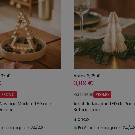
,95 €
Antes
6,95 €
€
3,09 €
PROMO
Ref
120406
PROMO
 Navidad Madera LED con
Árbol de Navidad LED de Pape
Gaspar
Batería Likasi
Blanco
ck, entrega en 24/48h
En Stock, entrega en 24/4