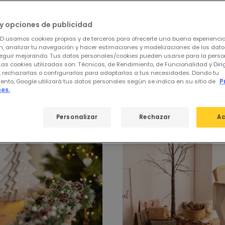
y opciones de publicidad
ED usamos cookies propias y de terceros para ofrecerte una buena experienci
, analizar tu navegación y hacer estimaciones y modelizaciones de los dat
eguir mejorando. Tus datos personales/cookies pueden usarse para la perso
 de
Árboles de Navidad con Luces Int
Las cookies utilizadas son: Técnicas, de Rendimiento, de Funcionalidad y Dir
, rechazarlas o configurarlas para adaptarlas a tus necesidades. Dando tu
ento, Google utilizará tus datos personales según se indica en su sitio de
P
es.
Personalizar
Rechazar
Ac