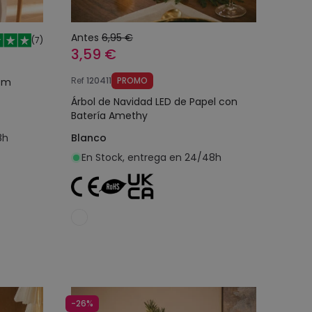
Antes
6,95 €
(
7
)
3,59 €
Ref
120411
PROMO
 cm
Árbol de Navidad LED de Papel con
Batería Amethy
8h
Blanco
En Stock, entrega en 24/48h
o
Añadir al carrito
-26%