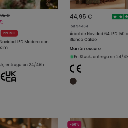
,95 €
44,95 €
€
Ref
94464
7
PROMO
Árbol de Navidad 64 LED 150
Blanco Cálido
 Navidad LED Madera con
Kolm
Marrón oscuro
En Stock, entrega en 24/4
ck, entrega en 24/48h
Añadir al carrito
Añadir al carrit
-56%