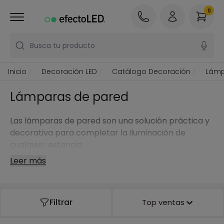
0
Busca tu producto
Inicio
Decoración LED
Catálogo Decoración
Lámp
Lámparas de pared
Las lámparas de pared son una solución práctica y
decorativa para completar la iluminación de
cualquier estancia.
Leer más
Filtrar
Top ventas