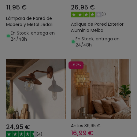
11,95 €
26,95 €
(
1
)
Lámpara de Pared de
Aplique de Pared Exterior
Madera y Metal Jedali
Aluminio Melba
En Stock, entrega en
En Stock, entrega en
24/48h
24/48h
-57%
24,95 €
Antes
39,95 €
16,99 €
(
4
)