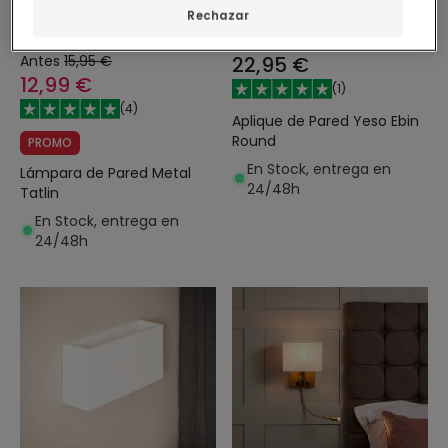
Rechazar
Antes
15,95 €
22,95 €
12,99 €
(
1
)
(
4
)
Aplique de Pared Yeso Ebin
Round
PROMO
En Stock, entrega en
Lámpara de Pared Metal
24/48h
Tatlin
En Stock, entrega en
24/48h