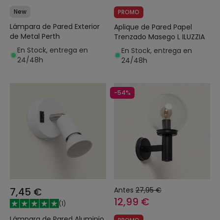
New
PROMO
Lámpara de Pared Exterior
Aplique de Pared Papel
de Metal Perth
Trenzado Masego L ILUZZIA
En Stock, entrega en
En Stock, entrega en
24/48h
24/48h
-54%
7,45 €
Antes
27,95 €
12,99 €
(
1
)
Lámpara de Pared Aluminio