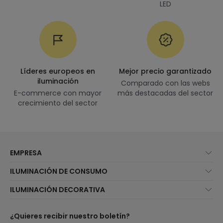
LED
Líderes europeos en
Mejor precio garantizado
iluminación
Comparado con las webs
E-commerce con mayor
más destacadas del sector
crecimiento del sector
EMPRESA
Quiénes somos
ILUMINACIÓN DE CONSUMO
Atención al cliente
Novedades iluminación
ILUMINACIÓN DECORATIVA
Métodos de envío
Marcas
Novedades lámparas
Métodos de pago
Tipos de casquillo de Bombillas
Top Marcas
¿Quieres recibir nuestro boletín?
¿Eres profesional?
Calculadora de ahorro LED