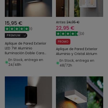
15,95 €
Antes
24,95 €
22,95 €
(
1
)
(
3
)
PREMIUM
PROMO
Aplique de Pared Exterior
LED 7W Aluminio
Aplique de Pared Exterior
Iluminación Doble Cara
Aluminio y Cristal Atrium
CCT Seleccionable Brooky S
En Stock, entrega en
En Stock, entrega en
24/48h
48/72h