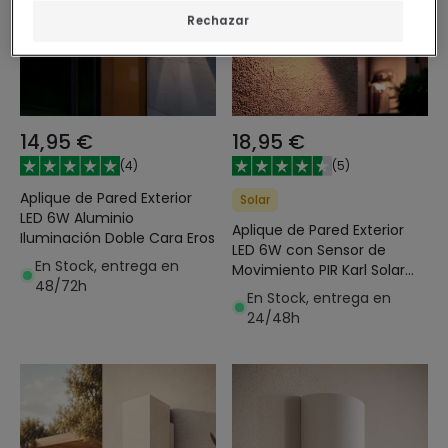
Rechazar
14,95 €
18,95 €
(
4
)
(
5
)
Aplique de Pared Exterior
Solar
LED 6W Aluminio
Aplique de Pared Exterior
Iluminación Doble Cara Eros
LED 6W con Sensor de
En Stock, entrega en
Movimiento PIR Karl Solar
48/72h
Negro
En Stock, entrega en
24/48h