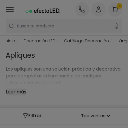
0
Busca tu producto
Inicio
Decoración LED
Catálogo Decoración
Lámp
Apliques
Los apliques son una solución práctica y decorativa
para completar la iluminación de cualquier
estancia desde la pared.
Leer más
Filtrar
Top ventas