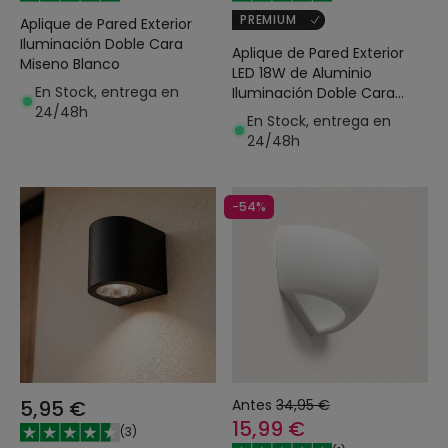
PREMIUM
Aplique de Pared Exterior
Iluminación Doble Cara
Aplique de Pared Exterior
Miseno Blanco
LED 18W de Aluminio
En Stock, entrega en
Iluminación Doble Cara
24/48h
CCT Seleccionable Gropius
En Stock, entrega en
24/48h
-54%
5,95 €
Antes
34,95 €
15,99 €
(
3
)