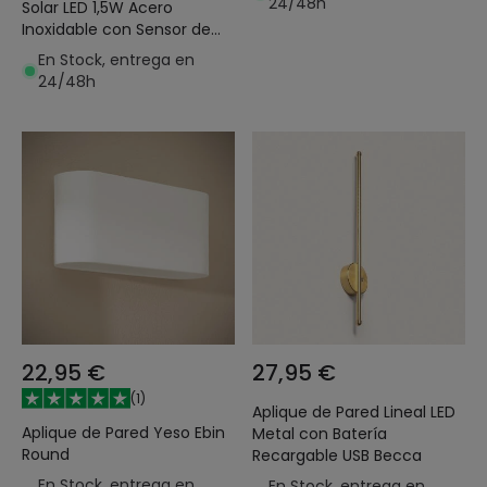
24/48h
Solar LED 1,5W Acero
Inoxidable con Sensor de
Movimiento Basil
En Stock, entrega en
24/48h
22,95 €
27,95 €
(
1
)
Aplique de Pared Lineal LED
Aplique de Pared Yeso Ebin
Metal con Batería
Round
Recargable USB Becca
En Stock, entrega en
En Stock, entrega en