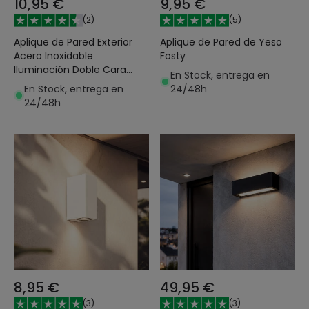
10,95 €
9,95 €
(
2
)
(
5
)
Aplique de Pared Exterior
Aplique de Pared de Yeso
Acero Inoxidable
Fosty
Iluminación Doble Cara
En Stock, entrega en
Satin
En Stock, entrega en
24/48h
24/48h
8,95 €
49,95 €
(
3
)
(
3
)