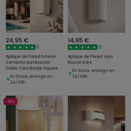
24,95 €
14,95 €
(
1
)
(
2
)
Aplique de Pared Exterior
Aplique de Pared Yeso
Cemento Iluminación
Round Vulni
Doble Cara Banjar Square
En Stock, entrega en
En Stock, entrega en
24/48h
24/48h
-23%