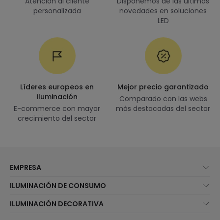
Atención al cliente
Disponemos de las últimas
personalizada
novedades en soluciones
LED
Líderes europeos en
Mejor precio garantizado
iluminación
Comparado con las webs
E-commerce con mayor
más destacadas del sector
crecimiento del sector
EMPRESA
Quiénes somos
ILUMINACIÓN DE CONSUMO
Atención al cliente
Novedades iluminación
ILUMINACIÓN DECORATIVA
Métodos de envío
Marcas
Novedades lámparas
Métodos de pago