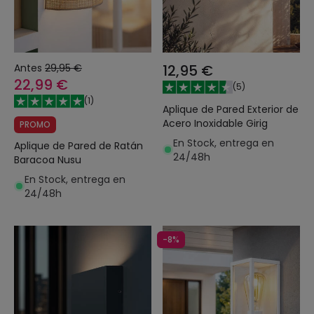
Antes
29,95 €
12,95 €
22,99 €
(
5
)
(
1
)
Aplique de Pared Exterior de
Acero Inoxidable Girig
PROMO
En Stock, entrega en
Aplique de Pared de Ratán
24/48h
Baracoa Nusu
En Stock, entrega en
24/48h
-8%