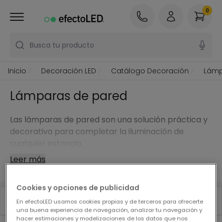
0
Busca tu producto
Inicio
Decoración LED
Catálogo Decoración
Lámp
Lámparas de pared
Las lámparas de pared son una solución práctica y
decorativa para completar la iluminación de
cualquier estancia.
Leer más
Cookies y opciones de publicidad
Filtrar
Top ventas
En efectoLED usamos cookies propias y de terceros para ofrecerte
una buena experiencia de navegación, analizar tu navegación y
hacer estimaciones y modelizaciones de los datos que nos