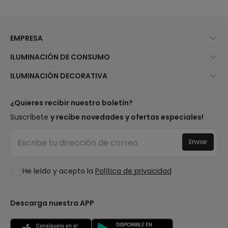
EMPRESA
Quiénes somos
ILUMINACIÓN DE CONSUMO
Atención al cliente
Novedades iluminación
ILUMINACIÓN DECORATIVA
Métodos de envío
Marcas
Novedades lámparas
Métodos de pago
Tipos de casquillo de Bombillas
Top Marcas
¿Quieres recibir nuestro boletín?
¿Eres profesional?
Calculadora de ahorro LED
Espacios
Suscríbete
y recibe novedades y ofertas especiales!
Tiendas
Presupuestos
Estilos
Canal de denuncias
Iluminación para empresas
Enviar
Colecciones
Preguntas frecuentes
Liquidación OutLED
Tendencias
Únete a nosotros
He leído y acepto la
Política de privacidad
LoveYouGreen
Iniciar sesión
Descarga nuestra APP