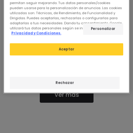
permitan seguir mejorando. Tus datos personales/cookies
Nuestros productos destacados de
Lámparas de
pueden usarse para la personalización de anuncios. Las cookies
utilizadas son: Técnicas, de Rendimiento, de Funcionalidad y
pared
Dirigidas. Puedes aceptarlas, rechazarlas o configurarlas para
adaptarlas a tus necesidades. Dando tu consentimiento, Google
utilizará tus datos personales según se indica en su sitio de
Personalizar
Privacidad y Condiciones.
Ver Anteriores
Aceptar
0 resultados para tu búsqueda
"
"
Comprueba que todas las palabras están escritas
correctamente.
Utiliza otras palabras similares o más generales.
Si necesitas ayuda, puedes visitar nuestro apartado de
Rechazar
Atención al Cliente.
Ver más