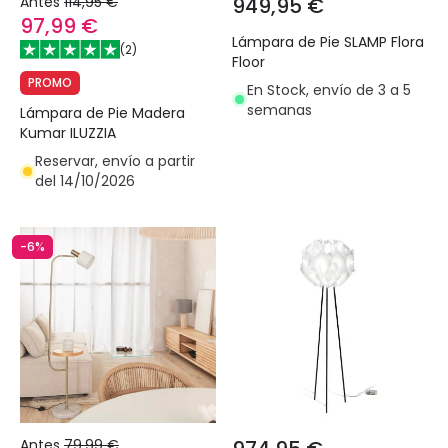
Antes
114,95 €
949,95 €
97,99 €
Lámpara de Pie SLAMP Flora
(
2
)
Floor
PROMO
En Stock, envío de 3 a 5
semanas
Lámpara de Pie Madera
Kumar ILUZZIA
Reservar, envío a partir
del 14/10/2026
-6%
Antes
79,99 €