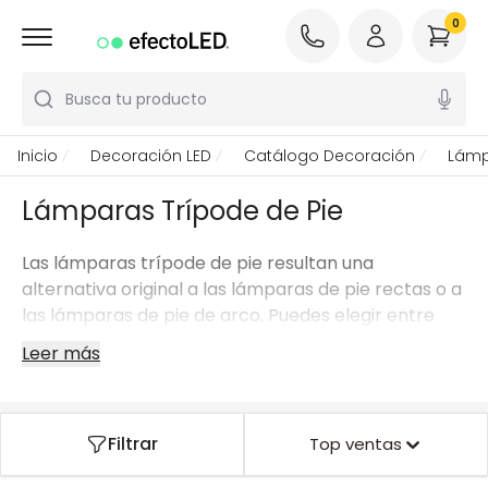
0
Busca tu producto
Inicio
Decoración LED
Catálogo Decoración
Lámp
Lámparas Trípode de Pie
Las lámparas trípode de pie resultan una
alternativa original a las lámparas de pie rectas o a
las lámparas de pie de arco. Puedes elegir entre
modelos de lámparas trípode que proporcionan
Leer más
una iluminación general o entre aquellos que,
gracias a una luz direccionable como por ejemplo
en modelos que incluyen focos, sirven para realzar
Filtrar
Top ventas
rincones especiales.