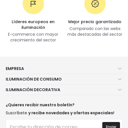
Líderes europeos en
Mejor precio garantizado
iluminación
Comparado con las webs
E-commerce con mayor
más destacadas del sector
crecimiento del sector
EMPRESA
Quiénes somos
ILUMINACIÓN DE CONSUMO
Atención al cliente
Novedades iluminación
ILUMINACIÓN DECORATIVA
Métodos de envío
Marcas
Novedades lámparas
Métodos de pago
Tipos de casquillo de Bombillas
Top Marcas
¿Quieres recibir nuestro boletín?
¿Eres profesional?
Calculadora de ahorro LED
Espacios
Suscríbete
y recibe novedades y ofertas especiales!
Tiendas
Presupuestos
Estilos
Canal de denuncias
Iluminación para empresas
Enviar
Colecciones