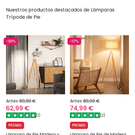
Nuestros productos destacados de
Lámparas
Trípode de Pie
-30%
-17%
Antes
89,99 €
Antes
89,99 €
62,99 €
74,99 €
(
1
)
(
2
)
PROMO
PROMO
Lámpara de Pie Madera y
Lámpara de Pie de Madera