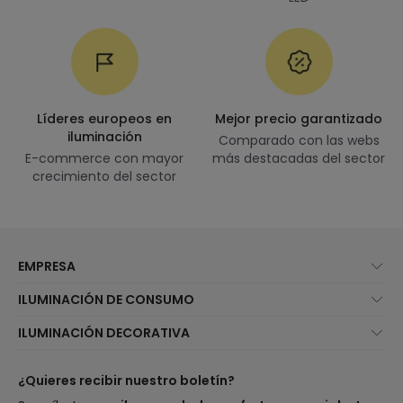
Líderes europeos en
Mejor precio garantizado
iluminación
Comparado con las webs
E-commerce con mayor
más destacadas del sector
crecimiento del sector
EMPRESA
Quiénes somos
ILUMINACIÓN DE CONSUMO
Atención al cliente
Novedades iluminación
ILUMINACIÓN DECORATIVA
Métodos de envío
Marcas
Novedades lámparas
Métodos de pago
Tipos de casquillo de Bombillas
Top Marcas
¿Quieres recibir nuestro boletín?
¿Eres profesional?
Calculadora de ahorro LED
Espacios