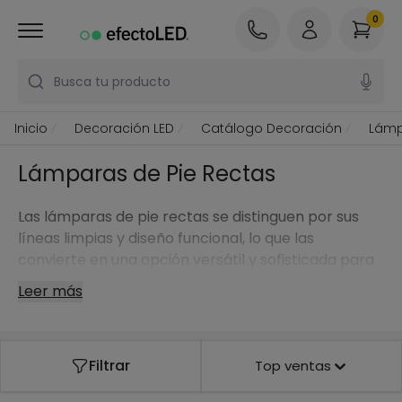
0
Busca tu producto
Inicio
Decoración LED
Catálogo Decoración
Lámp
Lámparas de Pie Rectas
Las lámparas de pie rectas se distinguen por sus
líneas limpias y diseño funcional, lo que las
convierte en una opción versátil y sofisticada para
cualquier espacio del hogar u oficina.
Leer más
Filtrar
Top ventas