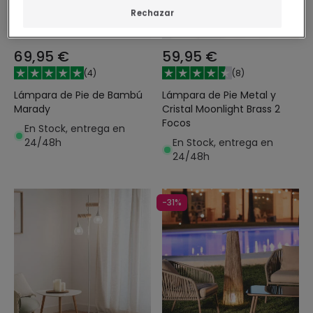
Rechazar
69,95 €
59,95 €
(
4
)
(
8
)
Lámpara de Pie de Bambú
Lámpara de Pie Metal y
Marady
Cristal Moonlight Brass 2
Focos
En Stock, entrega en
24/48h
En Stock, entrega en
24/48h
-31%