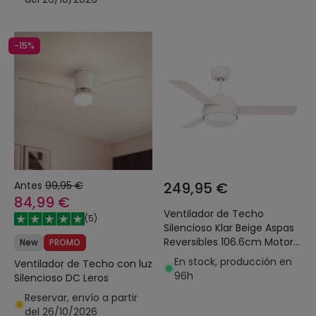
-15%
Antes
99,95 €
249,95 €
84,99 €
Ventilador de Techo
(
5
)
Silencioso Klar Beige Aspas
Reversibles 106.6cm Motor
New
PROMO
DC LEDS-C4 30-4864-16-
En stock, producción en
Ventilador de Techo con luz
F9
96h
Silencioso DC Leros
Reservar, envío a partir
del 26/10/2026