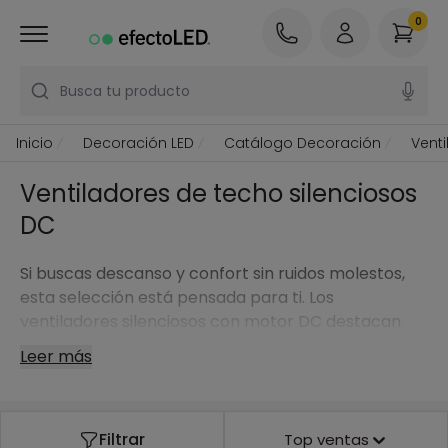
0
Busca tu producto
Inicio
Decoración LED
Catálogo Decoración
Vent
Ventiladores de techo silenciosos
DC
Si buscas descanso y confort sin ruidos molestos,
esta selección está pensada para ti. Los
ventiladores silenciosos con motor DC destacan
por su funcionamiento suave y estable, por su bajo
Leer más
consumo en uso continuado y por ofrecer una brisa
agradable incluso a velocidades bajas, ideal para
dormitorios y estancias donde el silencio importa.
Filtrar
Top ventas