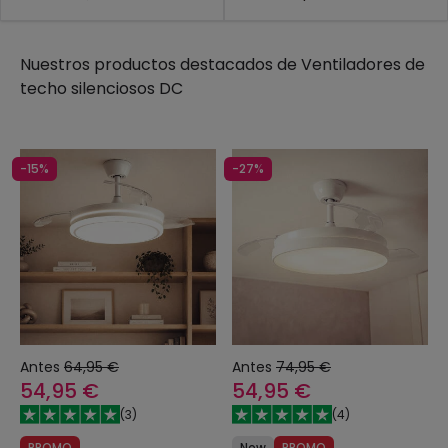
Nuestros productos destacados de
Ventiladores de
techo silenciosos DC
-15%
-27%
Antes
64,95 €
Antes
74,95 €
54,95 €
54,95 €
(
3
)
(
4
)
PROMO
New
PROMO