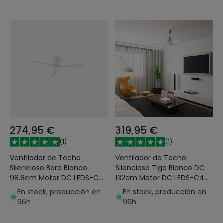
274,95 €
319,95 €
(
1
)
(
1
)
Ventilador de Techo
Ventilador de Techo
Silencioso Bora Blanco
Silencioso Tiga Blanco DC
98.8cm Motor DC LEDS-C4
132cm Motor DC LEDS-C4
30-7973-14-F9
30-3249-CF-M1
En stock, producción en
En stock, producción en
96h
96h