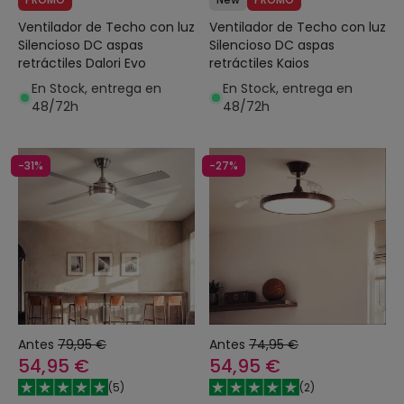
Ventilador de Techo con luz
Ventilador de Techo con luz
Silencioso DC aspas
Silencioso DC aspas
retráctiles Dalori Evo
retráctiles Kaios
En Stock, entrega en
En Stock, entrega en
48/72h
48/72h
-31%
-27%
Antes
79,95 €
Antes
74,95 €
54,95 €
54,95 €
(
5
)
(
2
)