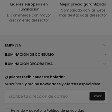
Líderes europeos en
Mejor precio garantizado
iluminación
Comparado con las webs
E-commerce con mayor
más destacadas del sector
crecimiento del sector
EMPRESA
Quiénes somos
ILUMINACIÓN DE CONSUMO
Atención al cliente
Novedades iluminación
ILUMINACIÓN DECORATIVA
Métodos de envío
Marcas
Novedades lámparas
Métodos de pago
Tipos de casquillo de Bombillas
Top Marcas
¿Quieres recibir nuestro boletín?
¿Eres profesional?
Calculadora de ahorro LED
Espacios
Suscríbete
y recibe novedades y ofertas especiales!
Tiendas
Presupuestos
Estilos
Canal de denuncias
Iluminación para empresas
Enviar
Colecciones
Preguntas frecuentes
Liquidación OutLED
Tendencias
Únete a nosotros
He leído y acepto la
Política de privacidad
LoveYouGreen