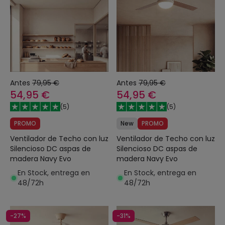
Antes
79,95 €
Antes
79,95 €
54,95 €
54,95 €
(
5
)
(
5
)
PROMO
New
PROMO
Ventilador de Techo con luz
Ventilador de Techo con luz
Silencioso DC aspas de
Silencioso DC aspas de
madera Navy Evo
madera Navy Evo
En Stock, entrega en
En Stock, entrega en
48/72h
48/72h
-27%
-31%