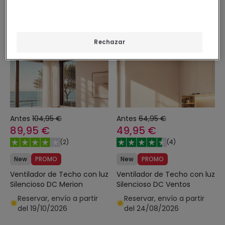
-14%
-23%
Rechazar
Antes
104,95 €
Antes
64,95 €
89,95 €
49,95 €
(
2
)
(
4
)
New
PROMO
New
PROMO
Ventilador de Techo con luz
Ventilador de Techo con luz
Silencioso DC Merion
Silencioso DC Ventos
Reservar, envío a partir
Reservar, envío a partir
del 19/10/2026
del 24/08/2026