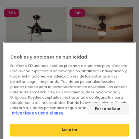
-66%
-24%
Cookies y opciones de publicidad
En efectoLED usamos cookies propias y de terceros para ofrecerte
una buena experiencia de navegación, analizar tu navegación y
Antes
79,95 €
Antes
104,95 €
hacer estimaciones y modelizaciones de los datos que nos
26,99 €
79,95 €
permitan seguir mejorando. Tus datos personales/cookies
pueden usarse para la personalización de anuncios. Las cookies
(
1
)
(
2
)
utilizadas son: Técnicas, de Rendimiento, de Funcionalidad y
Dirigidas. Puedes aceptarlas, rechazarlas o configurarlas para
PROMO
New
PROMO
adaptarlas a tus necesidades. Dando tu consentimiento, Google
utilizará tus datos personales según se indica en su sitio de
Ventilador de Techo LED
Ventilador de Techo con luz
Personalizar
Privacidad y Condiciones.
Negro 66cm Modern
Silencioso DC Forest EVO
En Stock, entrega en
Reservar, envío
48/72h
aproximado en 90 días
Aceptar