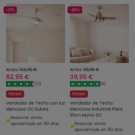
-21%
-60%
Antes
104,95 €
Antes
99,95 €
82,95 €
39,95 €
(
2
)
(
4
)
PROMO
PROMO
Ventilador de Techo con luz
Ventilador de Techo
silencioso DC Eubea
Silencioso Industrial Plata
91cm Motor DC
Reservar, envío
aproximado en 90 días
Reservar, envío
aproximado en 90 días