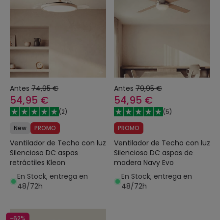
Antes
74,95 €
Antes
79,95 €
54,95 €
54,95 €
(
2
)
(
5
)
New
PROMO
PROMO
Ventilador de Techo con luz
Ventilador de Techo con luz
Silencioso DC aspas
Silencioso DC aspas de
retráctiles Kleon
madera Navy Evo
En Stock, entrega en
En Stock, entrega en
48/72h
48/72h
-62%