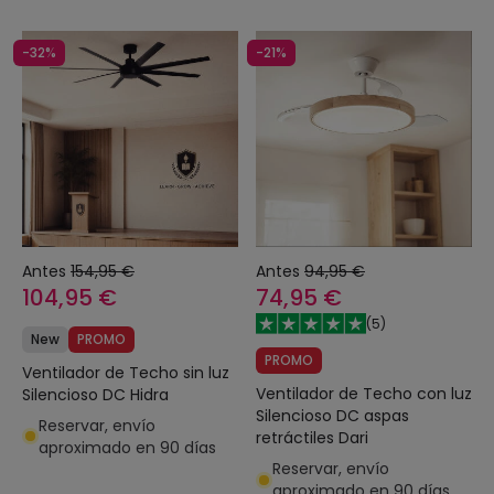
-32%
-21%
Antes
154,95 €
Antes
94,95 €
104,95 €
74,95 €
(
5
)
New
PROMO
PROMO
Ventilador de Techo sin luz
Ventilador de Techo con luz
Silencioso DC Hidra
Silencioso DC aspas
Reservar, envío
retráctiles Dari
aproximado en 90 días
Reservar, envío
aproximado en 90 días