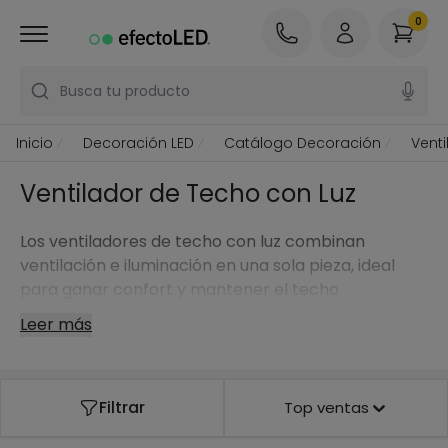
0
Busca tu producto
Inicio
Decoración LED
Catálogo Decoración
Vent
Ventilador de Techo con Luz
Los ventiladores de techo con luz combinan
ventilación e iluminación en una sola pieza, ideal
para ganar confort y mantener el techo
visualmente más limpio. Son una opción muy
Leer más
versátil para salones y dormitorios, ya que aportan
una brisa agradable en verano y una luz uniforme
para el día a día.
Filtrar
Top ventas