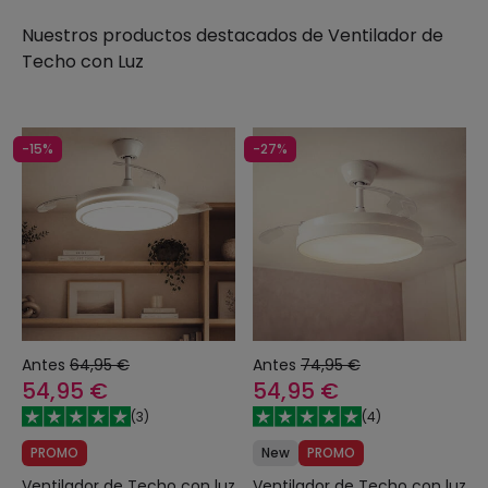
Nuestros productos destacados de
Ventilador de
Techo con Luz
-15%
-27%
Antes
64,95 €
Antes
74,95 €
54,95 €
54,95 €
(
3
)
(
4
)
PROMO
New
PROMO
Ventilador de Techo con luz
Ventilador de Techo con luz