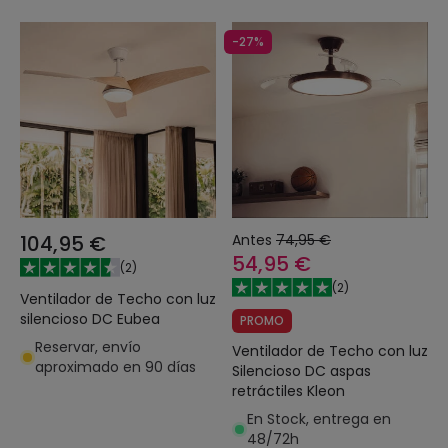
-27%
104,95 €
Antes
74,95 €
54,95 €
(
2
)
(
2
)
Ventilador de Techo con luz
silencioso DC Eubea
PROMO
Reservar, envío
Ventilador de Techo con luz
aproximado en 90 días
Silencioso DC aspas
retráctiles Kleon
En Stock, entrega en
48/72h