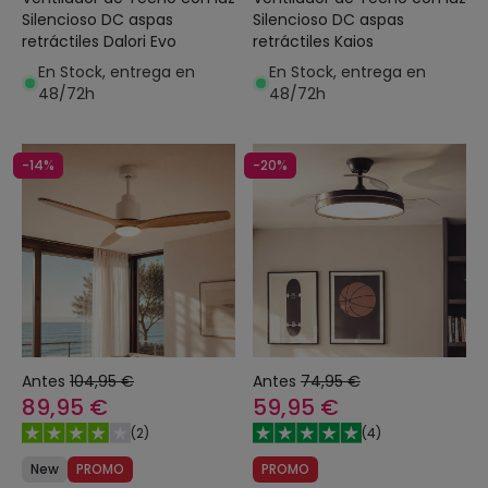
Silencioso DC aspas
Silencioso DC aspas
retráctiles Dalori Evo
retráctiles Kaios
En Stock, entrega en
En Stock, entrega en
48/72h
48/72h
-14%
-20%
Antes
104,95 €
Antes
74,95 €
89,95 €
59,95 €
(
2
)
(
4
)
New
PROMO
PROMO