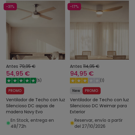
-31%
-17%
Antes
79,95 €
Antes
114,95 €
54,95 €
94,95 €
(
5
)
(
1
)
PROMO
New
PROMO
Ventilador de Techo con luz
Ventilador de Techo con luz
Silencioso DC aspas de
Silencioso DC Weimar para
madera Navy Evo
Exterior
En Stock, entrega en
Reservar, envío a partir
48/72h
del 27/10/2026