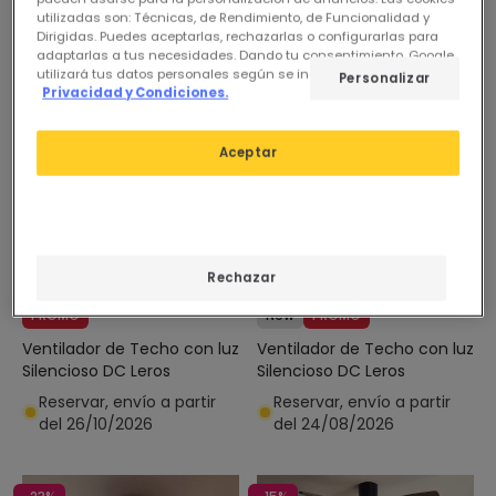
-18%
-15%
utilizadas son: Técnicas, de Rendimiento, de Funcionalidad y
Dirigidas. Puedes aceptarlas, rechazarlas o configurarlas para
adaptarlas a tus necesidades. Dando tu consentimiento, Google
utilizará tus datos personales según se indica en su sitio de
Personalizar
Privacidad y Condiciones.
Aceptar
Antes
109,95 €
Antes
99,95 €
89,95 €
84,99 €
(
5
)
(
5
)
Rechazar
PROMO
New
PROMO
Ventilador de Techo con luz
Ventilador de Techo con luz
Silencioso DC Leros
Silencioso DC Leros
Reservar, envío a partir
Reservar, envío a partir
del 26/10/2026
del 24/08/2026