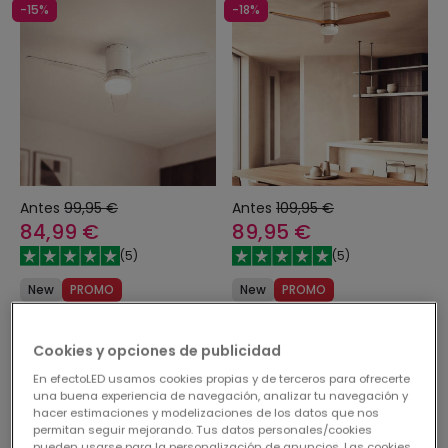
-15%
-18%
Antes
99,95 €
Antes
109,95 €
84,99 €
89,95 €
(
5
)
(
5
)
New
PROMO
New
PROMO
Ventilador de Techo con luz
Ventilador de Techo con luz
Silencioso DC Leros
Silencioso DC Leros
Cookies y opciones de publicidad
Reservar, envío a partir
Reservar, envío a partir
En efectoLED usamos cookies propias y de terceros para ofrecerte
del 26/10/2026
del 24/08/2026
una buena experiencia de navegación, analizar tu navegación y
hacer estimaciones y modelizaciones de los datos que nos
permitan seguir mejorando. Tus datos personales/cookies
pueden usarse para la personalización de anuncios. Las cookies