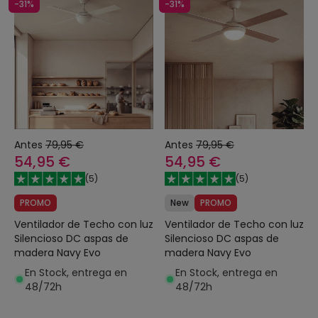
-31%
-31%
Antes
79,95 €
Antes
79,95 €
54,95 €
54,95 €
(
5
)
(
5
)
PROMO
New
PROMO
Ventilador de Techo con luz
Ventilador de Techo con luz
Silencioso DC aspas de
Silencioso DC aspas de
madera Navy Evo
madera Navy Evo
En Stock, entrega en
En Stock, entrega en
48/72h
48/72h