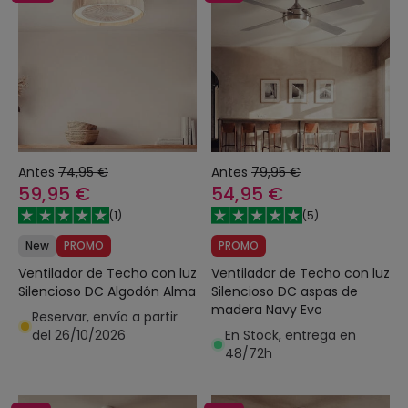
Antes
74,95 €
Antes
79,95 €
59,95 €
54,95 €
(
1
)
(
5
)
New
PROMO
PROMO
Ventilador de Techo con luz
Ventilador de Techo con luz
Silencioso DC Algodón Alma
Silencioso DC aspas de
madera Navy Evo
Reservar, envío a partir
del 26/10/2026
En Stock, entrega en
48/72h