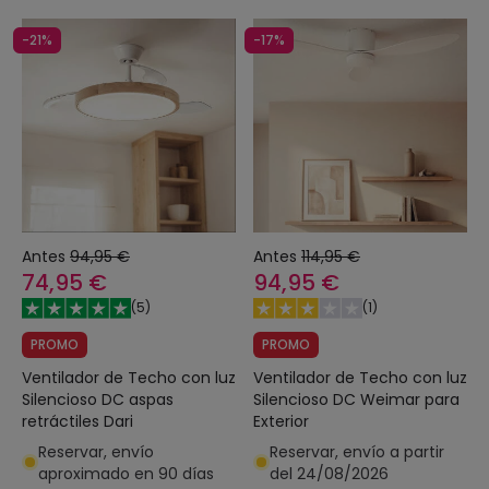
-21%
-17%
Antes
94,95 €
Antes
114,95 €
74,95 €
94,95 €
(
5
)
(
1
)
PROMO
PROMO
Ventilador de Techo con luz
Ventilador de Techo con luz
Silencioso DC aspas
Silencioso DC Weimar para
retráctiles Dari
Exterior
Reservar, envío
Reservar, envío a partir
aproximado en 90 días
del 24/08/2026