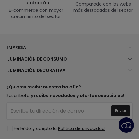
iluminación
Comparado con las webs
E-commerce con mayor
más destacadas del sector
crecimiento del sector
EMPRESA
Quiénes somos
ILUMINACIÓN DE CONSUMO
Atención al cliente
Novedades iluminación
ILUMINACIÓN DECORATIVA
Métodos de envío
Marcas
Novedades lámparas
Métodos de pago
Tipos de casquillo de Bombillas
Top Marcas
¿Quieres recibir nuestro boletín?
¿Eres profesional?
Calculadora de ahorro LED
Espacios
Suscríbete
y recibe novedades y ofertas especiales!
Tiendas
Presupuestos
Estilos
Canal de denuncias
Iluminación para empresas
Enviar
Colecciones
Preguntas frecuentes
Liquidación OutLED
Tendencias
Únete a nosotros
He leído y acepto la
Política de privacidad
LoveYouGreen
Iniciar sesión