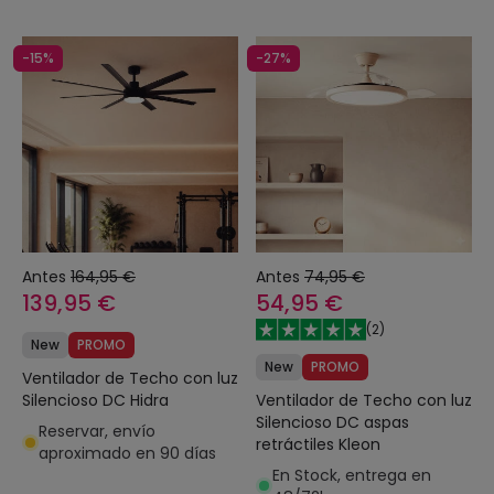
-15%
-27%
Antes
164,95 €
Antes
74,95 €
139,95 €
54,95 €
(
2
)
New
PROMO
New
PROMO
Ventilador de Techo con luz
Ventilador de Techo con luz
Silencioso DC Hidra
Silencioso DC aspas
Reservar, envío
retráctiles Kleon
aproximado en 90 días
En Stock, entrega en