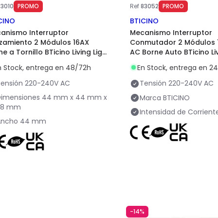
83010
PROMO
Ref
83052
PROMO
CINO
BTICINO
anismo Interruptor
Mecanismo Interruptor
zamiento 2 Módulos 16AX
Conmutador 2 Módulos 
e a Tornillo BTicino Living Light
AC Borne Auto BTicino Liv
4004M2N
L4003M2A
n Stock, entrega en 48/72h
En Stock, entrega en 2
ensión
220-240V AC
Tensión
220-240V AC
Dimensiones
44 mm x 44 mm x
Marca
BTICINO
38 mm
Intensidad de Corrient
Ancho
44 mm
-14%