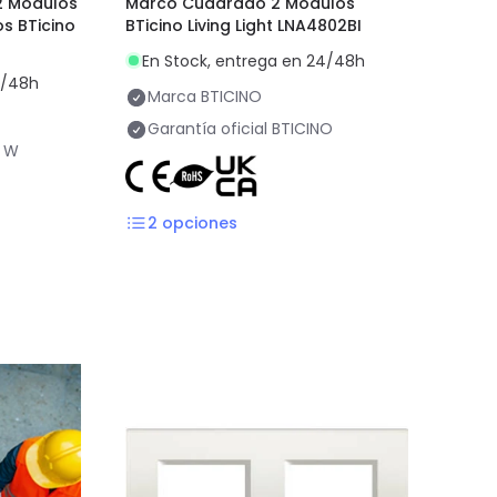
2 Módulos
Marco Cuadrado 2 Módulos
os BTicino
BTicino Living Light LNA4802BI
En Stock, entrega en 24/48h
4/48h
Marca
BTICINO
Garantía oficial
BTICINO
 W
2
opciones