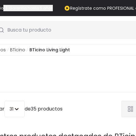
|
Regístrate como PROFESIONAL
io
Garantía hasta 5 años
Busca tu producto
cos
BTicino
BTicino Living Light
ar
de
35 productos
31