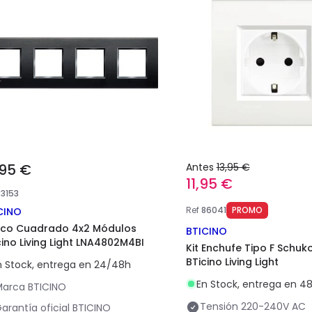
,95 €
Antes
13,95 €
11,95 €
83153
Ref
86041
PROMO
CINO
co Cuadrado 4x2 Módulos
BTICINO
cino Living Light LNA4802M4BI
Kit Enchufe Tipo F Schuk
BTicino Living Light
n Stock, entrega en 24/48h
En Stock, entrega en 4
Marca
BTICINO
Tensión
220-240V AC
arantía oficial
BTICINO