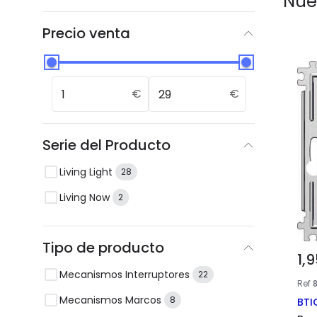
Nue
Precio venta
Cookies 
En efectoL
navegación
permitan s
anuncios. 
€
€
aceptarlas
consentimi
Condicion
Serie del Producto
Living Light
28
Living Now
2
Tipo de producto
1,
Mecanismos Interruptores
22
Ref
8
Mecanismos Marcos
8
BTI