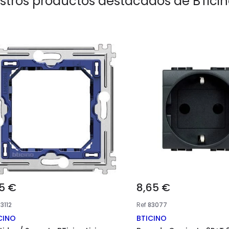
stros productos destacados de
BTicin
y opciones de publicidad
ED usamos cookies propias y de terceros para ofrecerte una buena experienci
, analizar tu navegación y hacer estimaciones y modelizaciones de los dat
eguir mejorando. Tus datos personales/cookies pueden usarse para la perso
Las cookies utilizadas son: Técnicas, de Rendimiento, de Funcionalidad y Dir
, rechazarlas o configurarlas para adaptarlas a tus necesidades. Dando tu
ento, Google utilizará tus datos personales según se indica en su sitio de
P
es.
Personalizar
Rechazar
Ac
95 €
8,65 €
3112
Ref
83077
CINO
BTICINO