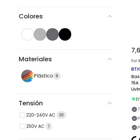
Colores
7,
Materiales
Ref
BTI
Plástico
9
Bas
16A
Livi
E
Tensión
T
220-240V AC
25
250V AC
1
P