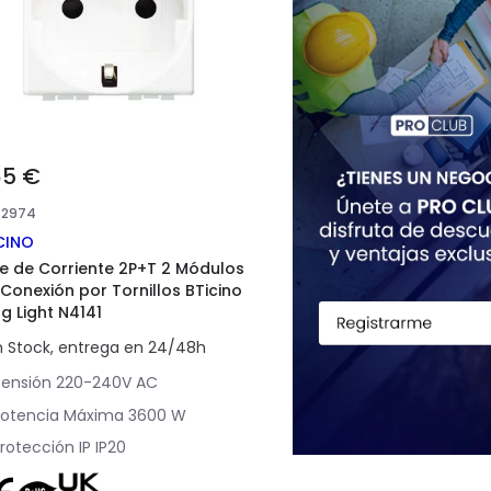
65 €
82974
CINO
e de Corriente 2P+T 2 Módulos
 Conexión por Tornillos BTicino
ng Light N4141
n Stock, entrega en 24/48h
ensión
220-240V AC
Potencia Máxima
3600 W
rotección IP
IP20