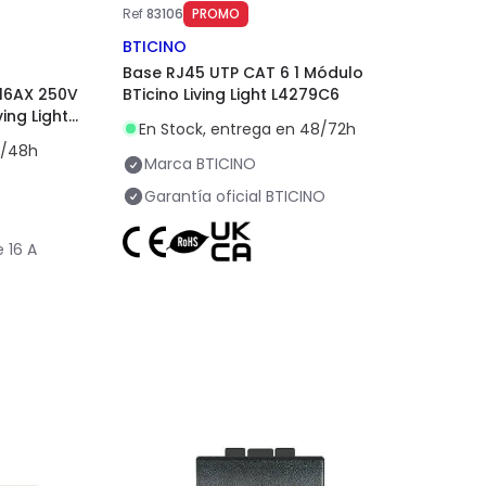
Ref
83106
PROMO
BTICINO
Base RJ45 UTP CAT 6 1 Módulo
16AX 250V
BTicino Living Light L4279C6
ing Light
En Stock, entrega en 48/72h
4/48h
Marca
BTICINO
Garantía oficial
BTICINO
e
16 A