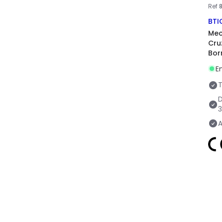
Ref
BTI
Mec
Cru
Born
NT
E
T