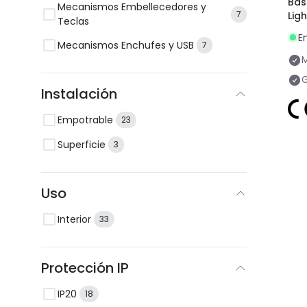
Bas
Mecanismos Embellecedores y
7
Lig
Teclas
E
Mecanismos Enchufes y USB
7
G
Instalación
Empotrable
23
Superficie
3
Uso
Interior
33
Protección IP
IP20
18