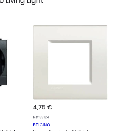
o Living Light
a de
os que nos
nalización de
igidas. Puedes
rivacidad y
eptar
4,75 €
Ref
83124
BTICINO