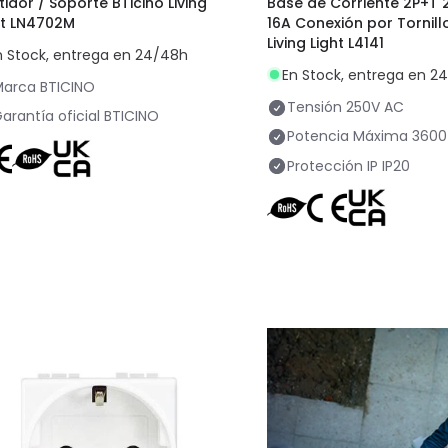
tidor / Soporte BTicino Living
Base de Corriente 2P+T 
ht LN4702M
16A Conexión por Tornill
Living Light L4141
n Stock, entrega en 24/48h
En Stock, entrega en 2
Marca
BTICINO
Tensión
250V AC
arantía oficial
BTICINO
Potencia Máxima
3600
Protección IP
IP20