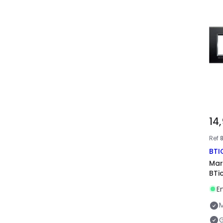
14
Ref
BTI
Mar
BTi
E
G