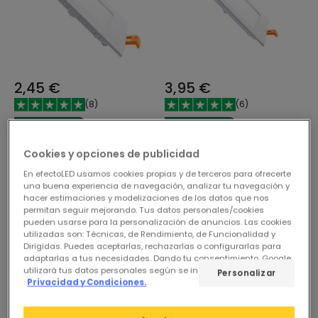
2,45 €
3,95 €
(
8
)
(
6
)
ESSENTIAL
ESSENTIAL
Placa LED 6W Cuadrada
Placa LED 12W Cuadrada
Cookies y opciones de publicidad
SuperSlim Corte 105x105
SuperSlim Corte 155x155
En efectoLED usamos cookies propias y de terceros para ofrecerte
mm
mm
una buena experiencia de navegación, analizar tu navegación y
En Stock, entrega en
En Stock, entrega en
hacer estimaciones y modelizaciones de los datos que nos
24/48h
24/48h
permitan seguir mejorando. Tus datos personales/cookies
pueden usarse para la personalización de anuncios. Las cookies
utilizadas son: Técnicas, de Rendimiento, de Funcionalidad y
Dirigidas. Puedes aceptarlas, rechazarlas o configurarlas para
adaptarlas a tus necesidades. Dando tu consentimiento, Google
utilizará tus datos personales según se indica en su sitio de
Personalizar
Privacidad y Condiciones.