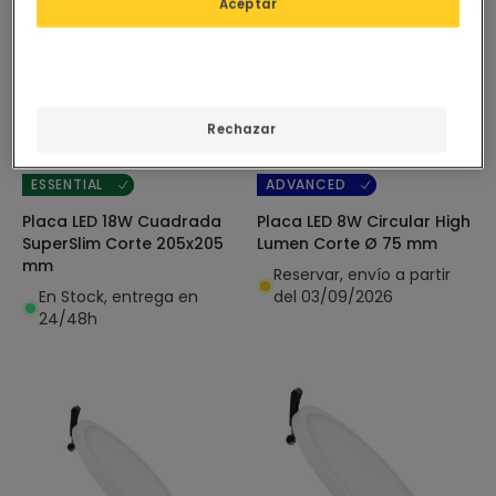
Aceptar
4,95 €
5,95 €
Rechazar
(
17
)
(
3
)
ESSENTIAL
ADVANCED
Placa LED 18W Cuadrada
Placa LED 8W Circular High
SuperSlim Corte 205x205
Lumen Corte Ø 75 mm
mm
Reservar, envío a partir
En Stock, entrega en
del 03/09/2026
24/48h