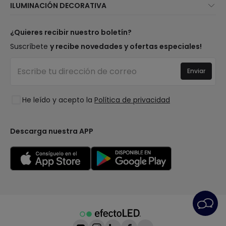
ILUMINACIÓN DECORATIVA
Métodos de envío
Marcas
Novedades lámparas
Métodos de pago
Tipos de casquillo de Bombillas
Top Marcas
¿Quieres recibir nuestro boletín?
¿Eres profesional?
Calculadora de ahorro LED
Espacios
Suscríbete
y recibe novedades y ofertas especiales!
Tiendas
Presupuestos
Estilos
Canal de denuncias
Iluminación para empresas
Enviar
Colecciones
Preguntas frecuentes
Liquidación OutLED
Tendencias
Únete a nosotros
He leído y acepto la
Política de privacidad
LoveYouGreen
Iniciar sesión
Descarga nuestra APP