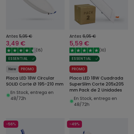
Antes
5,95 €
Antes
6,95 €
3,49 €
5,59 €
(
15
)
(
10
)
ESSENTIAL
ESSENTIAL
New
PROMO
PROMO
Placa LED 18W Circular
Placa LED 18W Cuadrada
SOLID Corte Ø 195-210 mm
SuperSlim Corte 205x205
mm Pack de 2 Unidades
En Stock, entrega en
48/72h
En Stock, entrega en
48/72h
-56%
-49%