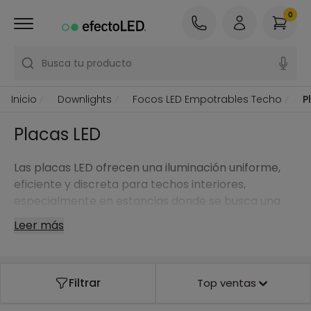
0
Busca tu producto
Inicio
Downlights
Focos LED Empotrables Techo
P
Placas LED
Las placas LED ofrecen una iluminación uniforme,
eficiente y discreta para techos interiores,
especialmente en estancias donde se busca una
luz amplia sin sombras marcadas.
Leer más
Filtrar
Top ventas