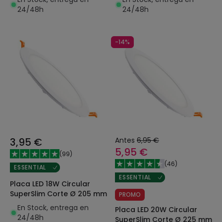
24/48h
24/48h
-14%
3,95 €
Antes
6,95 €
5,95 €
(
99
)
(
46
)
ESSENTIAL
ESSENTIAL
Placa LED 18W Circular
SuperSlim Corte Ø 205 mm
PROMO
En Stock, entrega en
Placa LED 20W Circular
24/48h
SuperSlim Corte Ø 225 mm