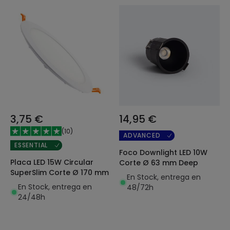
3,75 €
14,95 €
(
10
)
ADVANCED
ESSENTIAL
Foco Downlight LED 10W
Placa LED 15W Circular
Corte Ø 63 mm Deep
SuperSlim Corte Ø 170 mm
En Stock, entrega en
En Stock, entrega en
48/72h
24/48h