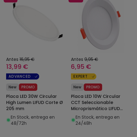
Antes
16,95 €
Antes
9,95 €
13,99 €
6,95 €
ADVANCED
EXPERT
New
PROMO
New
PROMO
Placa LED 30W Circular
Placa LED 10W Circular
High Lumen LIFUD Corte Ø
CCT Seleccionable
205 mm
Microprismático LIFUD
Corte Ø 110 mm
En Stock, entrega en
En Stock, entrega en
48/72h
24/48h